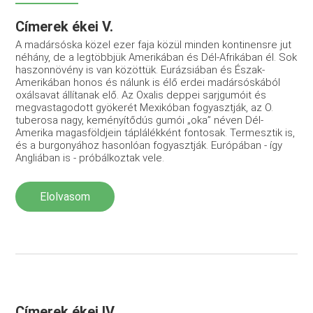
Címerek ékei V.
A madársóska közel ezer faja közül minden kontinensre jut
néhány, de a legtöbbjük Amerikában és Dél-Afrikában él. Sok
haszonnövény is van közöttük. Eurázsiában és Észak-
Amerikában honos és nálunk is élő erdei madársóskából
oxálsavat állítanak elő. Az Oxalis deppei sarjgumóit és
megvastagodott gyökerét Mexikóban fogyasztják, az O.
tuberosa nagy, keményítődús gumói „oka” néven Dél-
Amerika magasföldjein táplálékként fontosak. Termesztik is,
és a burgonyához hasonlóan fogyasztják. Európában - így
Angliában is - próbálkoztak vele.
Elolvasom
Címerek ékei IV.