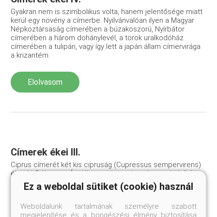
Gyakran nem is szimbolikus volta, hanem jelentősége miatt
kerül egy növény a címerbe. Nyilvánvalóan ilyen a Magyar
Népköztársaság címerében a búzakoszorú, Nyírbátor
címerében a három dohánylevél, a török uralkodóház
címerében a tulipán, vagy így lett a japán állam címervirága
a krizantém.
Elolvasom
Címerek ékei III.
Ciprus címerét két kis cipruság (Cupressus sempervirens)
ékesíti. Délnyugat-Ázsiában a ciprus tisztelete sokrétű és
igen régi eredetű. Aphroditéhoz is kötődik, de
Ez a weboldal sütiket (cookie) használ
mezopotámiai Ur városában talált domborművekből is
kiderült, hogy a sumérok szent fája volt. Minden bizonnyal
Weboldalunk tartalmának személyre szabott
már 4-5000 évvel ezelőtt növényvedrekben szállították a
megjelenítése és a böngészési élmény biztosítása
facsemetéket a hegyvidékről Ur városába. Itt sok más