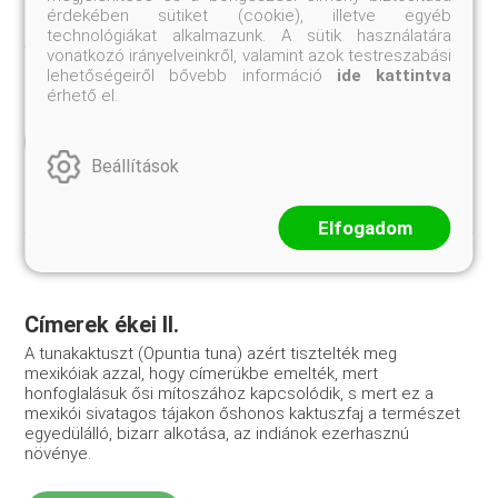
érdekében sütiket (cookie), illetve egyéb
növénnyel együtt, a függőkerteket díszítette, azaz az első
technológiákat alkalmazunk. A sütik használatára
„cserepes” növények egyike volt. Azóta, kedvelik, ültetik. A
vonatkozó irányelveinkről, valamint azok testreszabási
karcsú, hegyes lombkoronájú változat (C. sempervirens var.
lehetőségeiről bővebb információ
ide kattintva
pyramidalis) a mediterrán táj elmaradhatatlan tartozéka.
érhető el.
Elolvasom
Beállítások
Elfogadom
Címerek ékei II.
A tunakaktuszt (Opuntia tuna) azért tisztelték meg
mexikóiak azzal, hogy címerükbe emelték, mert
honfoglalásuk ősi mítoszához kapcsolódik, s mert ez a
mexikói sivatagos tájakon őshonos kaktuszfaj a természet
egyedülálló, bizarr alkotása, az indiánok ezerhasznú
növénye.