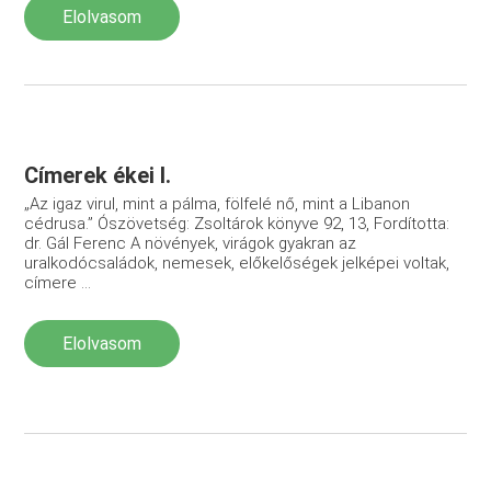
Elolvasom
Címerek ékei I.
„Az igaz virul, mint a pálma, fölfelé nő, mint a Libanon
cédrusa.” Ószövetség: Zsoltárok könyve 92, 13, Fordította:
dr. Gál Ferenc A növények, virágok gyakran az
uralkodócsaládok, nemesek, előkelőségek jelképei voltak,
címere ...
Elolvasom