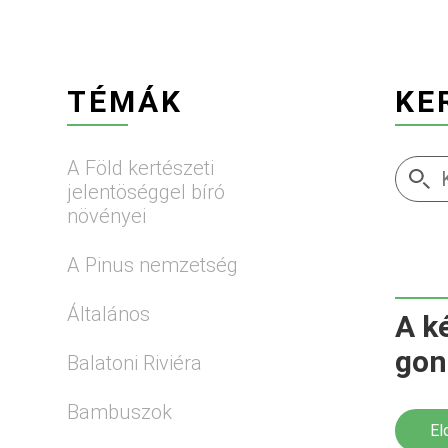
TÉMÁK
KE
A Föld kertészeti
jelentöséggel bíró
növényei
A Pinus nemzetség
Általános
A k
gon
Balatoni Riviéra
Bambuszok
El