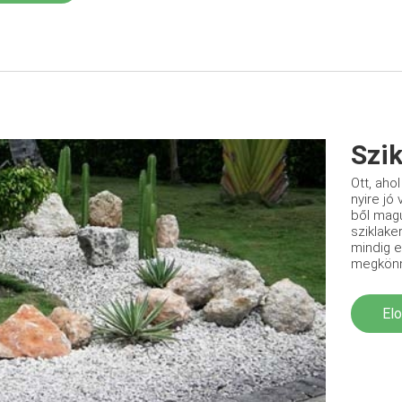
Szik
Ott, aho
nyire jó
ből mag
sziklaker
mindig e
megkönny
El