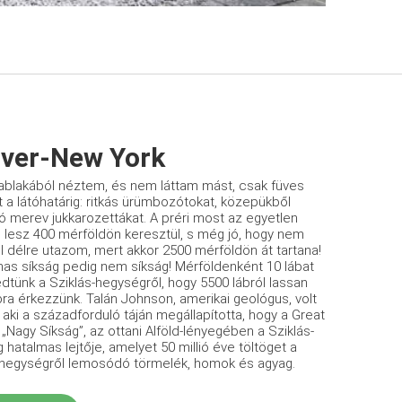
ver-New York
ablakából néztem, és nem láttam mást, csak füves
t a látóhatárig: ritkás ürümbozótokat, közepükből
ó merev jukkarozettákat. A préri most az egyetlen
ló lesz 400 mérföldön keresztül, s még jó, hogy nem
ól délre utazom, mert akkor 2500 mérföldön át tartana!
lmas síkság pedig nem síkság! Mérföldenként 10 lábat
edtünk a Sziklás-hegységről, hogy 5500 lábról lassan
­ra érkezzünk. Talán Johnson, amerikai geológus, volt
 aki a századforduló táján megállapította, hogy a Great
a „Nagy Síkság”, az ottani Alföld-lényegében a Szik­lás-
hatalmas lejtője, amelyet 50 millió éve töltöget a
-hegységről lemosódó törmelék, homok és agyag.