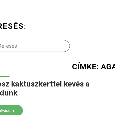
RESÉS:
CÍMKE: AG
ész kaktuszkerttel kevés a
dunk
olvasom