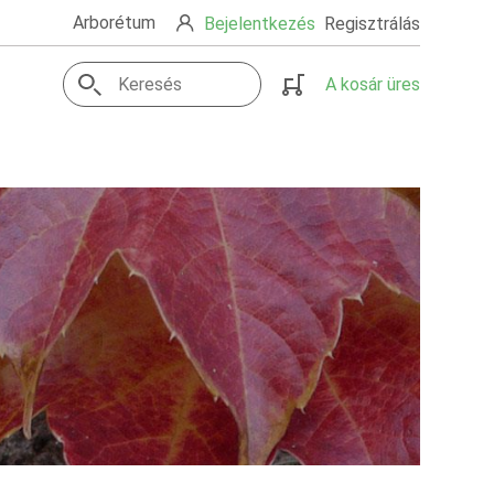
Arborétum
Bejelentkezés
Regisztrálás
A kosár üres