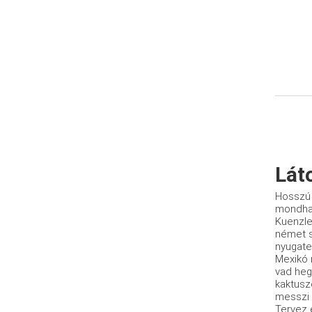
Lát
Hosszú 
mond­ha
Kuenz­l
német s
nyugat­e
Mexikó m
vad heg
kaktusz
messzi t
Tervez 