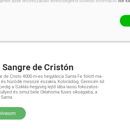
valamint azok testreszabási lehetőségeiről bővebb információ
ide k
El
a Sangre de Cristón
e de Cristo 4000 m-es hegylánca Santa Fe fölött ma­
 és húzódik messze északra, Kolorádóig. Gerincén túl
pedig a Sziklás-hegység lejtő lába lassú fokozatos­
süllyed és simul bele Oklahoma füves síkságaiba, a
 Santa ...
olvasom