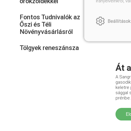
örökzöldekkel
irányelveinkről, 
Fontos Tudnivalók az
Beállítások
Őszi és Téli
Növényvásárlásról
Tölgyek reneszánsza
Át 
A Sangr
gasodik
keletre 
sággal 
préribe.
El