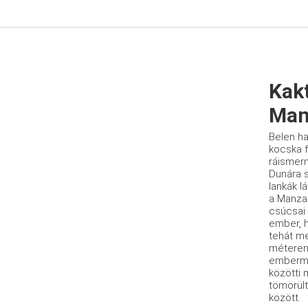
Kak
Man
Belen ha
kocska 
ráismern
Dunára s
lankák l
a Manza
csúcsai 
ember, 
tehát me
méteren 
emberma
közötti 
tömörült
között.