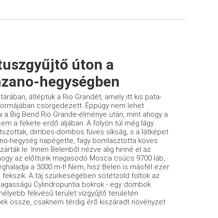
tuszgyűjtő úton a
zano-hegységben
tárában, átléptük a Rio Grandét, amely itt kis pata­
formájában csörgedezett. Éppúgy nem lehet
i a Big Bend Rio Grande-élménye után, mint ahogy a
em a fekete erdő aljában. A folyón túl még lágy
átszottak, dimbes-dombos füves síkság, s a látképet
no-hegység napégette, fagy bomlasztotta köves
zárták le. Innen Belenből nézve alig hinné el az
hogy az előttünk maga­sodó Mosca csúcs 9700 láb,
ghaladja a 3000 m-t! Nem, hisz Belen is másfél ezer
fekszik. A táj szürkesé­gében sötétzöld foltok az
gasságú Cylindropuntia­ bokrok - egy dombok
mélyebb fekvésű terület víz­gyűjtő területén
ek össze, csaknem térdig érő kiszá­radt növényzet