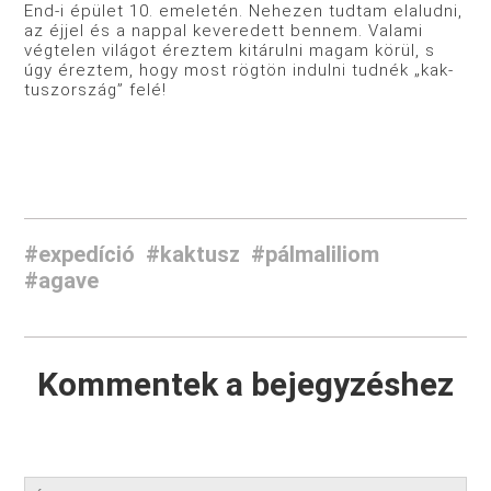
End-i épület 10. emeletén. Nehezen tudtam elaludni,
az éjjel és a nappal kevere­dett bennem. Valami
végtelen világot éreztem kitárulni magam körül, s
úgy éreztem, hogy most rögtön indulni tudnék „kak­
tuszország” felé!
#expedíció
#kaktusz
#pálmaliliom
#agave
Kommentek a bejegyzéshez