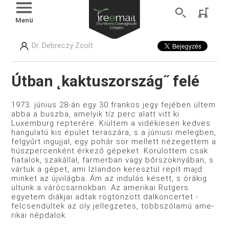
Menü
Dr. Debreczy Zsolt
Útban ˛kaktuszország˝ felé
1973. június 28-án egy 30 frankos jegy fejében ültem
abba a buszba, amelyik tíz perc alatt vitt ki
Luxemburg repterére. Kiültem a vidékiesen kedves
hangulatú kis épület teraszára, s a júniusi melegben,
felgyűrt ingujjal, egy pohár sör mellett nézegettem a
húszpercenként érkező gépeket. Körülöttem csak
fiatalok, szakállal, farmerban vagy bőrszoknyában, s
vártuk a gépet, ami Izlandon keresztül repít majd
minket az újvilágba. Ám az indulás késett, s órákig
ültünk a várócsarnokban. Az amerikai Rutgers
egyetem diákjai adtak rögtönzött dalkon­certet -
felcsendültek az oly jellegzetes, többszólamú ame­
rikai népdalok.