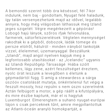
A bemondó szerint több óra késéssel, fél 7-kor
indulunk, nem baj - gondoltam, Nyugat felé haladunk,
így talán verse­nyezhetünk majd az idővel, legalább
annyira, hogy még vilá­gosban láthassuk meg Izland
jeges szigetét. Végre megérkezett a gépóriás!
Lobogó hajú lányok, szőrös ifjak felvonulása,
farmerek, sátorfelszerelések. Végtelen mennyiséget
rakodtak ki a gépből, dobozok, ládák tömege és
persze elölről, hátul­ról - minden irányból tankolják
vízzel, élelemmel, üzemanyag­gal. Beszállunk.
„Izlandi”, majd angol nyelven kapjuk meg a
legfontosabb utasításokat - az „Icelandic” ugyanis
az Izlandi Repülőgép Társaságé. Hiába szólt
kellemes, lágy zene, azért feszültséget éreztem,
nyolc órát leszünk a levegőben s életünk a
gépmadártól függ. S amíg a stewardess a sárga
úszóöv csa­tolását mutatja, önkéntelenül fut végig a
feszült mosoly, hisz repülni s nem úszni szeretnénk.
Aztán felbúgott a motor, a gép ráállt a kifutópályára,
és mire észbe kaptunk, már el is hagy­tuk
Luxemburgot. Elmerengtem a suhanó nyugat-európai
tájon s csak perceknek tűnt, amire megpillantottuk
az Atlanti-­óceán aranyló homokpartját, a