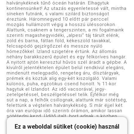
halványkéknek tűnő óceán határán. Elhagytuk
kontinensünket! Az utazás egyenletessé vált, mintha
síneken futnánk, s valami szilárd biztonságot
éreztünk. Háromnegyed 10 előtt pár perccel
mozgás hullámzott végig a hosszú üléssorokon.
Alattunk, csaknem a tengerszinten, a mi fogal­maink
szerinti magashegyvidéki, „alpesi” táj tárult elénk,
zöld és barna, fátlan föld, kékeszöld tavakkal,
felcsapódó gej­zírgőzzel és messze nyúló
hómezőkkel: Izland szigetére értünk. Az állomás
néhány barakkszerű épület és egy félköríves han­gár.
A nyitott ajtón keresztül hűvös szél áradt a gépbe. A
kívül­ről jelentéktelen épület belül rendkívül elegáns,
mindenütt melegpadló, rengeteg áru, dísztárgyak,
prémek és köztük alig egy-két kiszolgáló. Valami
különös, puha, egzotikus csend honolt. ½ 11-kor
hagytuk el Izlandot. Az idő vacsorával, jegy­
zetelgetéssel, beszélgetéssel telik. Éjfélkor még
süt a nap, a fel­hők csillognak, alattunk már sötétség,
felettünk a végtelen halványkékség. S már éjjel két
óra van európai idő szerinti órámon, amikor lassan
sötétedni kezd. Üdítő italt, bort adnak, s közben
már csak másfél óra választ el minket New Yorktól.
Ez a weboldal sütiket (cookie) használ
Ahogy az érkezés közeledett, újra feltámadt
bennünk a feszültség, fények, csíkok tűntek fel