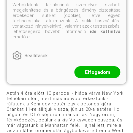
előttünk - nem, ez még nem New York - kis
Weboldalunk tartalmának személyre szabott
települések, vagy tán Boston előváro­sai?
megjelenítése és a böngészési élmény biztosítása
érdekében sütiket (cookie), illetve egyéb
technológiákat alkalmazunk. A sütik használatára
vonatkozó irányelveinkről, valamint azok testreszabási
lehetőségeiről bővebb információ
ide kattintva
érhető el.
Luxemburg-New York
Beállítások
Elfogadom
Aztán 4 óra előtt 10 perccel - hiába várva New York
felhő­karcolóit, mert más irányból érkeztünk -
ráfutunk a Kennedy ­reptér egyik betoncsíkjára.
Óránkat 11-re állítjuk vissza, június 28-a estére! Ildi
húgom és Ottó sógorom már vártak. Nagy öröm,
fényképezés, beülünk a kis Volkswagen-buszba, és
már vágtatunk is Manhattan felé. Hajnal lett, mire a
viszont­látás örömei után ágyba keveredtem a West