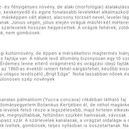
ényigényes növény, de alaki (morfológiai) átalakulássa
e, keskenyedő és egyre fonalasabb levelekkel alkalmazkod
 másképpen vált alakot, alacsony törzset nevel, levelei l
anak. Június végén, július elején viráguk másfél-két méter
 szárlevelek hosszan hegyezettek. A virágok fehérek, zöld
ak, nem gömbösek.
úrnövény, de éppen a mérsékeltövi magtermés hiánya é
és fajtája van. A nálunk levő állomány bizonyosan egy tő 
Érdemes lenne eltérő virágméretű és virágzási idejű fajtáka
 az 1860-as évektől ismert fehér-sárgásfehér, később kiss
jú világos levélszélű „Brigt Edge”. Noha lassabban nőnek 
ülönösen szép növények.
 pálmaliliom (Yucca concava) ritkábban látható faj. L
dományegyetem Botanikus Kertjében él, de néhol magánke
 a levelek felső része a legszélesebb, majd hirtelen elkes
ek, megnyúltabbak, feltűnően szürkén hamvasak, sávosak. A 
pasz szár. A szárlevelek kanalasak, a virágzat oldalágai 
ek íveltek, gömbösek, teljes nyílásban is összetartanak. Na