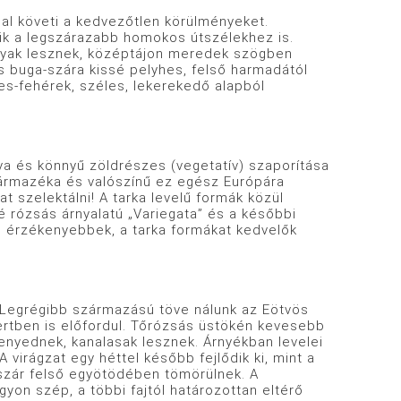
l követi a kedvezőtlen körülményeket.
ik a legszárazabb homokos útszélekhez is.
ágyak lesznek, középtájon meredek szögben
es buga-szára kissé pelyhes, felső harmadától
es-fehérek, széles, lekerekedő alapból
s könnyű zöldrészes (vegetatív) szaporítása
származéka és valószínű ez egész Európára
t szelektálni! A tarka levelű formák közül
é rózsás árnyalatú „Variegata” és a későbbi
és érzékenyebbek, a tarka formákat kedvelők
egrégibb származású töve nálunk az Eötvös
rtben is előfordul. Tőrózsás üstökén kevesebb
kenyednek, kanalasak lesznek. Árnyékban levelei
virágzat egy héttel később fejlődik ki, mint a
a szár felső egyötödében tömörülnek. A
gyon szép, a többi fajtól határozottan eltérő