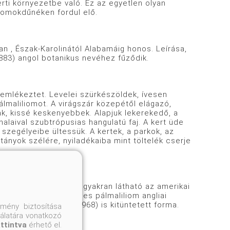
erti környezetbe való. Ez az egyetlen olyan
 homokdűnéken fordul elő.
 Észak-Karolinától Alabamáig honos. Leírása,
1883) angol botanikus nevéhez fűződik.
lékeztet. Levelei szürkészöldek, ívesen
pálmaliliomot. A virágszár közepétől elágazó,
ak, kissé keskenyebbek. Alapjuk lekerekedő, a
laival szubtrópusias hangulatú faj. A kert üde
 szegélyeibe ültessük. A kertek, a parkok, az
tányok szélére, nyiladékaiba mint töltelék cserje
var. major, amely gyakran látható az amerikai
gnak számít. A pelyhes pálmaliliom angliai
ban kétszer (1966, 1968) is kitüntetett forma.
mény biztosítása
nálatára vonatkozó
attintva
érhető el.