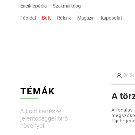
Enciklopédia
Szakmai blog
Főoldal
Bolt
Rólunk
Magazin
Kapcsolat
Dr. D
TÉMÁK
A tör
A fonalas 
A Föld kertészeti
megszokott
jelentöséggel bíró
tájidegen
növényei