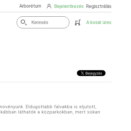
Arborétum
Bejelentkezés
Regisztrálás
A kosár üres
növényünk. Eldugottabb falvakba is eljutott,
 Ritkábban láthatók a közparkokban, mert sokan