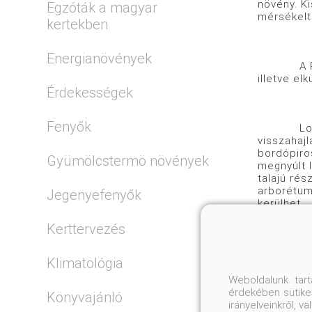
növény. Ki
Egzóták a magyar
mérsékelt
kertekben
Energianövények
A Pelyhes
illetve el
Érdekességek
Fenyők
Lombozata
visszahajl
bordópiros
Gyümölcstermö növények
megnyúlt l
talajú rés
arborétumo
Jegenyefenyők
kerülhet.
Kerttervezés
Nagyobb t
Klimatológia
előkertekb
szekciója 
Weboldalunk tar
Különösen 
érdekében sütiket
Könyvajánló
irányelveinkről, 