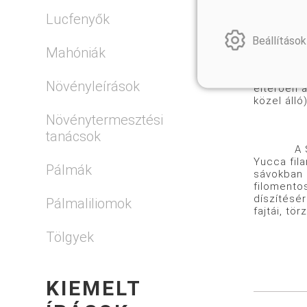
Lucfenyők
Francia k
Beállítások
Mahóniák
Tarka lev
Növényleírások
eltérően 
közel álló
Növénytermesztési
tanácsok
A Small p
Yucca fil
Pálmák
sávokban h
filomento
díszítésér
Pálmaliliomok
fajtái, tör
Tölgyek
KIEMELT