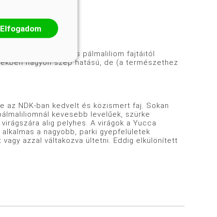
gú „Orchioides”.
Elfogadom
lemeze a fonalas pálmaliliom fajtáitól
rtekben nagyon szép hatású, de (a természethez
 az NDK-ban kedvelt és közismert faj. Sokan
pálmaliliomnál kevesebb levelűek, szürke
 virágszára alig pelyhes. A virágok a Yucca
 alkalmas a nagyobb, parki gyepfelületek
vagy azzal váltakozva ültetni. Eddig elkülönített