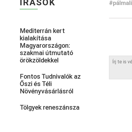
ÍRÁSOK
#pálmali
Mediterrán kert
kialakítása
Magyarországon:
szakmai útmutató
örökzöldekkel
Fontos Tudnivalók az
Őszi és Téli
Növényvásárlásról
Tölgyek reneszánsza