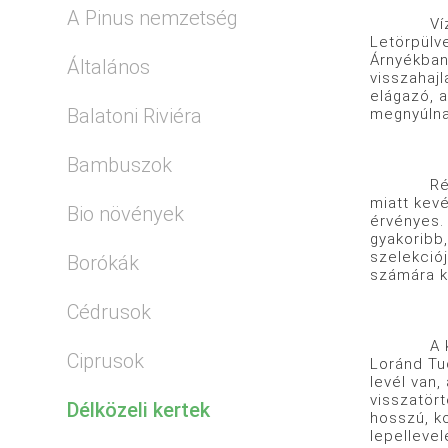
A Pinus nemzetség
Víz- és f
Letörpülv
Árnyékban
Általános
visszahajl
elágazó, a
Balatoni Riviéra
megnyúln
Bambuszok
Régi kult
miatt kev
Bio növények
érvényes. 
gyakoribb,
szelekció
Borókák
számára k
Cédrusok
A kanalas
Ciprusok
Loránd Tu
levél van,
visszatört
Délközeli kertek
hosszú, ko
lepellevel