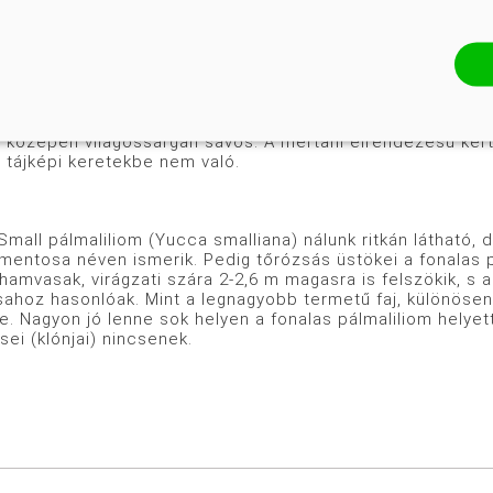
iválogatás eredménye a törpe levélüstökű, fürtös virá
elű mutánsát „Golden Sword” néven forgalmazzák. Levél
a közepén világossárgán sávos. A mértani elrendezésű ke
) tájképi keretekbe nem való.
álmaliliom (Yucca smalliana) nálunk ritkán látható, de
amentosa néven ismerik. Pedig tőrózsás üstökei a fonalas 
amvasak, virágzati szára 2-2,6 m magasra is felszökik, s a
sahoz hasonlóak. Mint a legnagyobb termetű faj, különösen
e. Nagyon jó lenne sok helyen a fonalas pálmaliliom helyett 
zsei (klónjai) nincsenek.