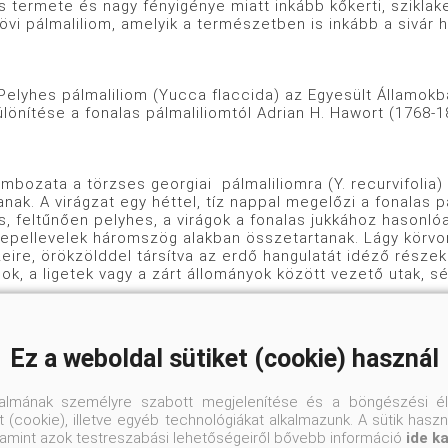
s termete és nagy fényigénye miatt inkább kőkerti, sziklak
övi pálmaliliom, amelyik a természetben is inkább a sivár
 pálmaliliom (Yucca flaccida) az Egyesült Államokban ,
különítése a fonalas pálmaliliomtól Adrian H. Hawort (1768-
 a törzses georgiai pálmaliliomra (Y. recurvifolia) em
anak. A virágzat egy héttel, tíz nappal megelőzi a fonalas 
, feltűnően pelyhes, a virágok a fonalas jukkához hasonló
epellevelek háromszög alakban összetartanak. Lágy körvona
zeire, örökzölddel társítva az erdő hangulatát idéző részek
k, a ligetek vagy a zárt állományok között vezető utak, sé
Ez a weboldal sütiket (cookie) használ
ermetű, hosszabb lepellevelű típusa a Yucca flaccida 
en. Noha már 1816-ban eljutott Európába, mindmáig ritkasá
a Rowland Jackman majaiból szelektált „Iviry”, amely Angliá
talmának személyre szabott megjelenítése és a böngészési él
szép, rózsás árnyalatú virágaival díszítő fajta.
 (cookie), illetve egyéb technológiákat alkalmazunk. A sütik hasz
valamint azok testreszabási lehetőségeiről bővebb információ
ide k