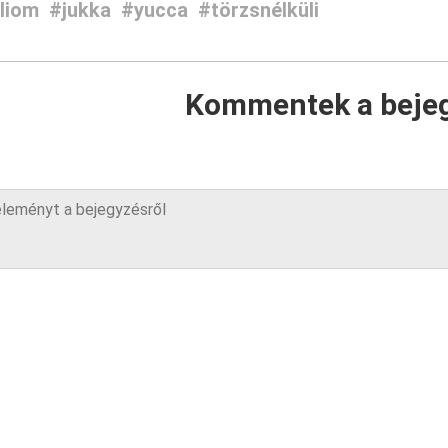
liom
#jukka
#yucca
#törzsnélküli
Kommentek a beje