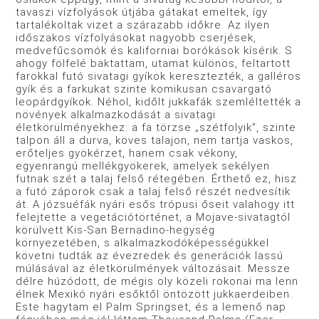
tavaszi vízfolyások útjába gátakat emeltek, így
tartalékoltak vizet a szárazabb időkre. Az ilyen
időszakos vízfolyásokat nagyobb cserjések,
medvefűcsomók és kaliforniai borókások kísérik. S
ahogy fölfelé baktattam, utamat különös, feltartott
farokkal futó sivatagi gyíkok keresztezték, a galléros
gyík és a farkukat szinte komikusan csavargató
leopárdgyíkok. Néhol, kidőlt jukkafák szemléltették a
növények alkalmazkodását a sivatagi
életkörülményekhez: a fa törzse „szétfolyik", szinte
talpon áll a durva, köves talajon, nem tartja vaskos,
erőteljes gyökérzet, hanem csak vékony,
egyenrangú mellékgyökerek, amelyek sekélyen
futnak szét a talaj felső rétegében. Érthető ez, hisz
a futó záporok csak a talaj felső részét nedvesítik
át. A józsuéfák nyári esős trópusi őseit valahogy itt
felejtette a vegetációtörténet, a Mojave-sivatagtól
körülvett Kis-San Ber­nadino-hegység
környezetében, s alkalmazkodóképességükkel
követni tudták az évezredek és generációk lassú
múlásával az életkörülmények változásait. Messze
délre húzódott, de mégis oly közeli rokonai ma lenn
élnek Mexikó nyári esőktől öntö­zött jukkaerdeiben.
Este hagytam el Palm Springset, és a lemenő nap