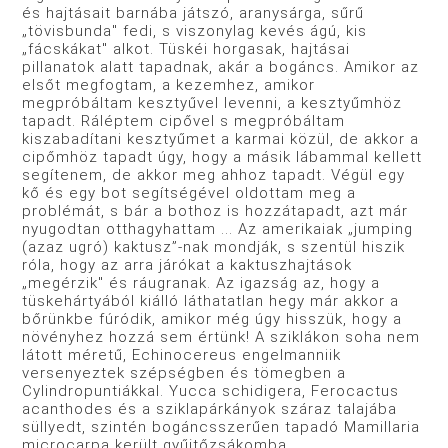
és hajtásait barnába játszó, aranysárga, sűrű
„tövisbunda" fedi, s viszonylag kevés ágú, kis
„fácskákat" alkot. Tüskéi horgasak, hajtásai
pillanatok alatt ta­padnak, akár a bogáncs. Amikor az
elsőt megfogtam, a kezem­hez, amikor
megpróbáltam kesztyűvel levenni, a kesztyűmhöz
tapadt. Ráléptem cipővel s megpróbáltam
kiszabadítani kesz­tyűmet a karmai közül, de akkor a
cipőmhöz tapadt úgy, hogy a másik lábammal kellett
segítenem, de akkor meg ahhoz ta­padt. Végül egy
kő és egy bot segítségével oldottam meg a
problémát, s bár a bothoz is hozzátapadt, azt már
nyugodtan otthagyhattam ... Az amerikaiak „jumping
(azaz ugró) kak­tusz”-nak mondják, s szentül hiszik
róla, hogy az arra járókat a kaktuszhajtások
„megérzik" és ráugranak. Az igazság az, hogy a
tüskehártyából kiálló láthatatlan hegy már akkor a
bőrünkbe fúródik, amikor még úgy hisszük, hogy a
növény­hez hozzá sem értünk! A sziklákon soha nem
látott méretű, Echinocereus engelmanniik
versenyeztek szépségben és tömeg­ben a
Cylindropuntiákkal. Yucca schidigera, Ferocactus
acanthodes és a sziklapárkányok száraz talajába
süllyedt, szintén bogáncsszerűen tapadó Mamillaria
microcarpa került gyűjtőzsákomba.