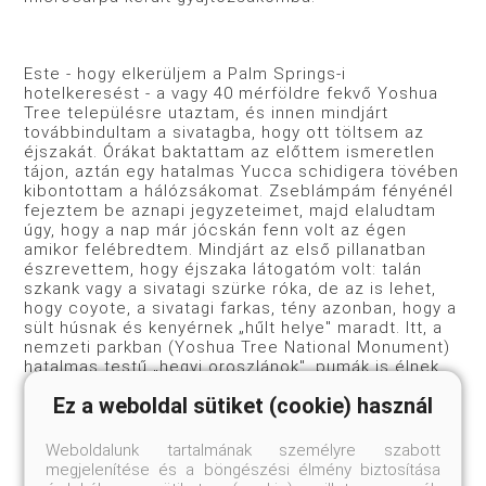
Este - hogy elkerüljem a Palm Springs-i
hotelkeresést - a vagy 40 mérföldre fekvő Yoshua
Tree településre utaztam, és innen mindjárt
továbbindultam a sivatagba, hogy ott töltsem az
éjszakát. Órákat baktattam az előttem ismeretlen
tájon, aztán egy hatalmas Yucca schidigera tövében
kibontottam a háló­zsákomat. Zseblámpám fényénél
fejeztem be aznapi jegyze­teimet, majd elaludtam
úgy, hogy a nap már jócskán fenn volt az égen
amikor felébredtem. Mindjárt az első pillanatban
ész­revettem, hogy éjszaka látogatóm volt: talán
szkank vagy a sivatagi szürke róka, de az is lehet,
hogy coyote, a sivatagi farkas, tény azonban, hogy a
sült húsnak és kenyérnek „hűlt helye" maradt. Itt, a
nemzeti parkban (Yoshua Tree National Monument)
hatalmas testű „hegyi oroszlánok", pumák is élnek,
azonban ritkák, velük alig lehet találkozni.
Ez a weboldal sütiket (cookie) használ
Szerencsére vizem hozzáférhetetlen volt, mert ha
azt megisszák, máris for­dulhattam volna vissza. A
reggeli nap fényében fotózni és gyűjteni kezdtem, a
Weboldalunk tartalmának személyre szabott
hideg éjszaka után valósággal jólesett a meleg. A jól
megjelenítése és a böngészési élmény biztosítása
ismert mojave-sivatagi növények között feltűnt a