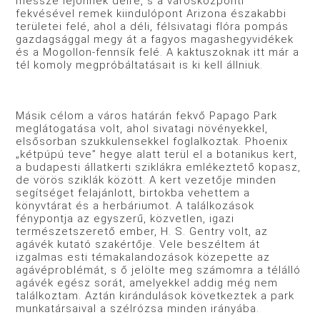
messze lejönnek délre, s a városközponti
fekvésével remek kiindulópont Ari­zona északabbi
területei felé, ahol a déli, félsivatagi flóra pom­pás
gazdagsággal megy át a fagyos magashegyvidékek
és a Mogollon-fennsík felé. A kaktuszoknak itt már a
tél komoly megpróbáltatásait is ki kell állniuk.
Másik célom a város határán fekvő Papago Park
megláto­gatása volt, ahol sivatagi növényekkel,
elsősorban szukkulen­sekkel foglalkoztak. Phoenix
„kétpúpú teve” hegye alatt terül el a botanikus kert,
a budapesti állatkerti sziklákra emlékez­tető kopasz,
de vörös sziklák között. A kert vezetője minden
segítséget felajánlott, birtokba vehettem a
könyvtárat és a her­báriumot. A találkozások
fénypontja az egyszerű, közvetlen, igazi
természetszerető ember, H. S. Gentry volt, az
agávék kutató szakértője. Vele beszéltem át
izgalmas esti témakalan­dozások közepette az
agávéproblémát, s ő jelölte meg számomra a télálló
agávék egész sorát, amelyekkel addig még nem
találkoztam. Aztán kirándulások következtek a park
munkatársaival a szélrózsa minden irányába.