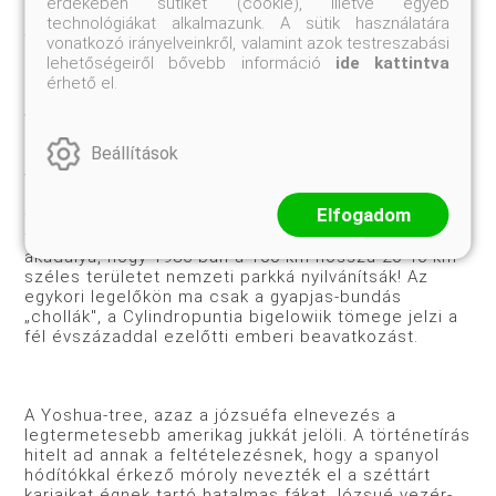
érdekében sütiket (cookie), illetve egyéb
Cylindropuntia ramosissima tüskés és teljesen
technológiákat alkalmazunk. A sütik használatára
tüske nélküli, kopasz formája. Aztán még hosszú
vonatkozó irányelveinkről, valamint azok testreszabási
gyaloglás következett, amíg a józsuéfák
lehetőségeiről bővebb információ
ide kattintva
birodalmának jelképes kapujához a nemzeti park
érhető el.
határához értem. A terület valamikor az indiánoké
volt, és csak az 1900-as évek elején tűntek el, de
eszközeik maradványait ma is gyakran találni.
Beállítások
Néhány sikeres cowboy a századforduló után még
virágzó gulyát legeltetett a környéken, ám a túlzott
kihasználás, majd az 1923-as aszály hatására a
Elfogadom
terület elnép­telenedett, s a telekspekulánsokat is
távol tartotta a táj sivár­sága. Nem volt különösebb
akadálya, hogy 1936-ban a 100 km hosszú 20-40 km
széles területet nemzeti parkká nyilvánít­sák! Az
egykori legelőkön ma csak a gyapjas-bundás
„chollák", a Cylindropuntia bigelowiik tömege jelzi a
fél évszázaddal ezelőtti emberi beavatkozást.
A Yoshua-tree, azaz a józsuéfa elnevezés a
legtermetesebb amerikag jukkát jelöli. A történetírás
hitelt ad annak a felté­telezésnek, hogy a spanyol
hódítókkal érkező móroly nevezték el a széttárt
karjaikat égnek tartó hatalmas fákat Józsué vezér­