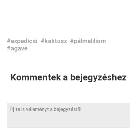
#expedíció
#kaktusz
#pálmaliliom
#agave
Kommentek a bejegyzéshez