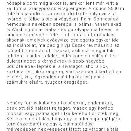
hósapka borít még akkor is, amikor lent már virít a
kaliforniai aranypipacs virágtengere. A csúcs 3500 m
fölé magasodik, a városból drótkötélpálya viszi a
nyárból a télbe a síelni vágyókat. Palm Springsnek
nemcsak a nevében szerepel a pálma, hanem akad
is Washingtonia-, Sabal- és datolyapálma bőven. S
ami a név második felét illeti: kutak s források is
akadnak, amelyek gyógyvize csalogatta egykor ide
az indiánokat, ma pedig hívja Észak reumásait s az
idősebb generációt,i azokat, akik már megunták
odafönt a hideg teleket. A légkondicionálás új len­
dületet adott a környéknek: kisebb-nagyobb
üdülőtelepek lepték el a sivatagot, ahol a kő-,
kaktusz- és jukkarengeteg vad szépségű kertjeiben
elszórt, kis, légkondicionált házak nyújtanak
számukra elzárt, nyugodt öregséget.
Néhány forrás különös ritkaságokat, endemikus,
csak ott élő halakat rejteget, mások egy korábbi
mocsár vagy pálma­liget ritka kétéltűit őrizték meg.
Két éve sincs talán, hogy egy mindennapi útját járó
természetbarát az egyik, pálmától dús
mélyedésben nedvességet látott szivárogni a talaj