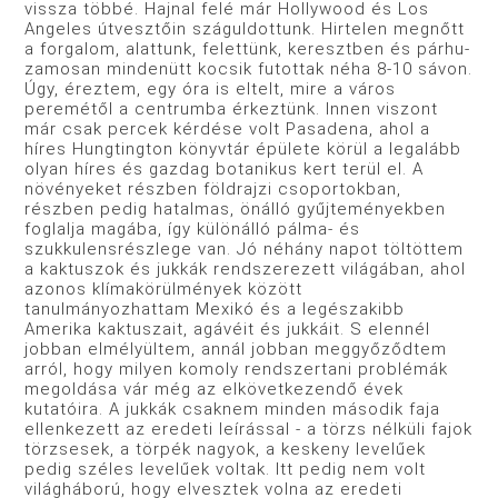
vissza többé. Hajnal felé már Hollywood és Los
Angeles útvesztőin száguldottunk. Hirtelen megnőtt
a forgalom, alattunk, felettünk, keresztben és párhu­
zamosan mindenütt kocsik futottak néha 8-10 sávon.
Úgy, éreztem, egy óra is eltelt, mire a város
peremétől a centrumba érkeztünk. Innen viszont
már csak percek kérdése volt Pasa­dena, ahol a
híres Hungtington könyvtár épülete körül a leg­alább
olyan híres és gazdag botanikus kert terül el. A
növé­nyeket részben földrajzi csoportokban,
részben pedig hatalmas, önálló gyűjteményekben
foglalja magába, így különálló pál­ma- és
szukkulensrészlege van. Jó néhány napot töltöttem
a kaktuszok és jukkák rendszerezett világában, ahol
azonos klímakörülmények között
tanulmányozhattam Mexikó és a legészakibb
Amerika kaktuszait, agávéit és jukkáit. S elennél
jobban elmélyültem, annál jobban meggyőződtem
arról, hogy milyen komoly rendszertani problémák
megoldása vár még az elkövetkezendő évek
kutatóira. A jukkák csaknem minden második faja
ellenkezett az eredeti leírással - a törzs nélküli fajok
törzsesek, a törpék nagyok, a keskeny levelűek
pedig széles levelűek voltak. Itt pedig nem volt
világháború, hogy elvesztek volna az eredeti