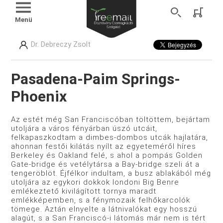
Menü
Dr. Debreczy Zsolt
Pasadena-Paim Springs-
Phoenix
Az estét még San Franciscóban töltöttem, bejártam
utoljára a város fényárban úszó utcáit,
felkapaszkodtam a dimbes-­dombos utcák hajlatára,
ahonnan festői kilátás nyílt az egyete­méről híres
Berkeley és Oakland felé, s ahol a pompás Golden
Gate-bridge és vetélytársa a Bay-bridge szeli át a
tengeröblöt. Éjfélkor indultam, a busz ablakából még
utoljára az egykori dokkok londoni Big Benre
emlékeztető kivilágított tornya maradt
emlékképemben, s a fénymozaik felhőkarcolók
tömege. Aztán elnyelte a látnivalókat egy hosszú
alagút, s a San Fran­ciscó-i látomás már nem is tért