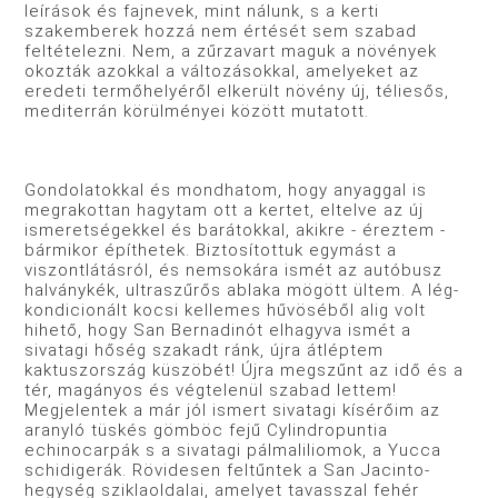
leírások és fajnevek, mint nálunk, s a kerti
szakemberek hozzá nem értését sem szabad
feltéte­lezni. Nem, a zűrzavart maguk a növények
okozták azokkal a változásokkal, amelyeket az
eredeti termőhelyéről elkerült növény új, téliesős,
mediterrán körülményei között muta­tott.
Gondolatokkal és mondhatom, hogy anyaggal is
megra­kottan hagytam ott a kertet, eltelve az új
ismeretségekkel és barátokkal, akikre - éreztem -
bármikor építhetek. Bizto­sítottuk egymást a
viszontlátásról, és nemsokára ismét az autóbusz
halványkék, ultraszűrős ablaka mögött ültem. A lég­
kondicionált kocsi kellemes hűvöséből alig volt
hihető, hogy San Bernadinót elhagyva ismét a
sivatagi hőség szakadt ránk, újra átléptem
kaktuszország küszöbét! Újra megszűnt az idő és a
tér, magányos és végtelenül szabad lettem!
Megjelentek a már jól ismert sivatagi kísérőim az
aranyló tüskés gömböc fejű Cylindropuntia
echinocarpák s a sivatagi pálmaliliomok, a Yucca
schidigerák. Rövidesen feltűntek a San Jacinto-
hegy­ség sziklaoldalai, amelyet tavasszal fehér