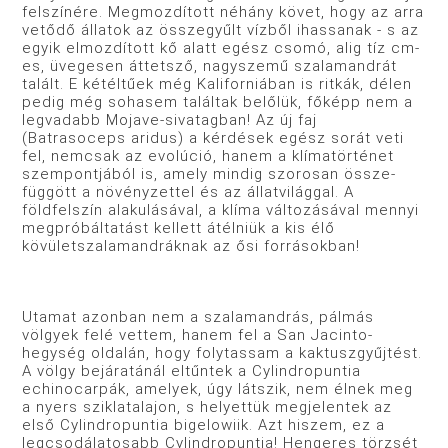
felszínére. Megmozdított néhány követ, hogy az arra
vetődő állatok az összegyűlt vízből ihassanak - s az
egyik elmozdított kő alatt egész csomó, alig tíz cm-
es, üvegesen áttetsző, nagyszemű szalamandrát
talált. E kétéltűek még Kaliforniában is ritkák, délen
pedig még sohasem találtak belőlük, főképp nem a
leg­vadabb Mojave-sivatagban! Az új faj
(Batrasoceps aridus) a kér­dések egész sorát veti
fel, nemcsak az evolúció, hanem a klímatörténet
szempontjából is, amely mindig szorosan össze­
függött a növényzettel és az állatvilággal. A
földfelszín ala­kulásával, a klíma változásával mennyi
megpróbáltatást kellett átélniük a kis élő
kövületszalamandráknak az ősi forrásokban!
Utamat azonban nem a szalamandrás, pálmás
völgyek felé vettem, hanem fel a San Jacinto-
hegység oldalán, hogy foly­tassam a kaktuszgyűjtést.
A völgy bejáratánál eltűntek a Cylindropuntia
echinocarpák, amelyek, úgy látszik, nem élnek meg
a nyers sziklatalajon, s helyettük megjelentek az
első Cy­lindropuntia bigelowiik. Azt hiszem, ez a
legcsodálatosabb Cylindropuntia! Hengeres törzsét