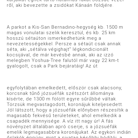
ről, aki bevezette a zsidókat Kánaán földjére.
A parkot a Kis-San Bernadino-hegység kb. 1500 m
magas vonulatai szelik keresztül, és kb. 25 km
hosszú sétaúton ismer­kedhetünk meg a
nevezetességekkel. Persze a sétaút csak annak
séta, aki „sétálva végighajt" légkondicionált
kocsijával, de már kevésbé annak, aki az izzó
melegben Yoshua-Tree falutól már vagy 22 km-t
gyalogolt, csak a Park bejáratáig! Az út
egyfolytában emelkedett, először csak alacsony,
korcsnak tűnő józsuéfák szétszórt állománya
kísérte, de 1300 m fölött egyre sűrűbbé váltak.
Törzsük megvastagodott, koronájuk kitel­jesedett.
Jól látszott, hogy a józsuéfák előnyben részesítik a
ma­gasabb fekvésű területeket, ahol emelkedik a
csapadék men­nyisége. A víz itt nagy úr! A fás
növényzet általában apró cserje, s a józsuéfák
emelik legmagasabbra koronájukat. Az egykori indián
őslakók éppúgy, mint a sivatag későbbi hódítói, a