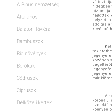
változtatj
A Pinus nemzetség
hidegben v
biztosítja
hajlottak
Általános
helyzet: a
addigra a 
Balatoni Riviéra
kevésbé h
Bambuszok
Két válto
tekintetbe
Bio növények
jegenyefe
középen s
Legeltérő
Borókák
jegenyefen
jegenyefe
Cédrusok
már kiöre
Ciprusok
A kolorád
koronájú,
Délközeli kertek
szelektálh
könnyen b