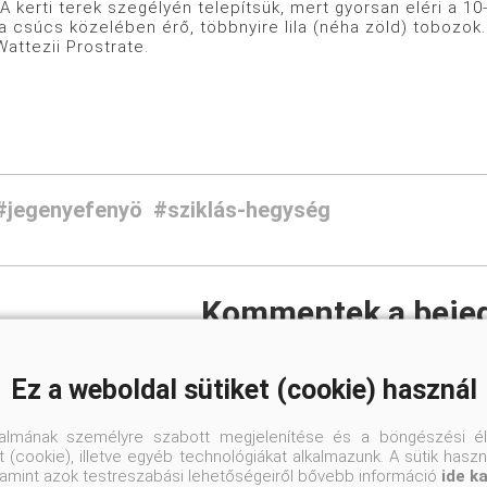
 A kerti terek szegélyén telepítsük, mert gyorsan eléri a 1
a csúcs közelében érő, többnyire lila (néha zöld) tobozok.
attezii Prostrate.
#jegenyefenyö
#sziklás-hegység
Kommentek a beje
Ez a weboldal sütiket (cookie) használ
talmának személyre szabott megjelenítése és a böngészési él
 (cookie), illetve egyéb technológiákat alkalmazunk. A sütik hasz
valamint azok testreszabási lehetőségeiről bővebb információ
ide k