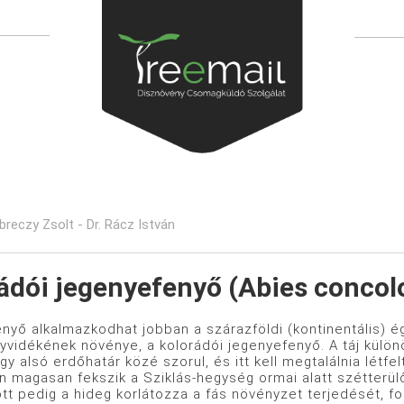
ebreczy Zsolt - Dr. Rácz István
ádói jegenyefenyő (Abies concol
nyő alkalmazkodhat jobban a szárazföldi (kontinentális) ég
vidékének növénye, a kolorádói jegenyefenyő. A táj különö
gy alsó erdőhatár közé szorul, és itt kell megtalálnia lét
en magasan fekszik a Sziklás-hegység ormai alatt szétterül
ött pedig a hideg korlátozza a fás növényzet terjedését, 