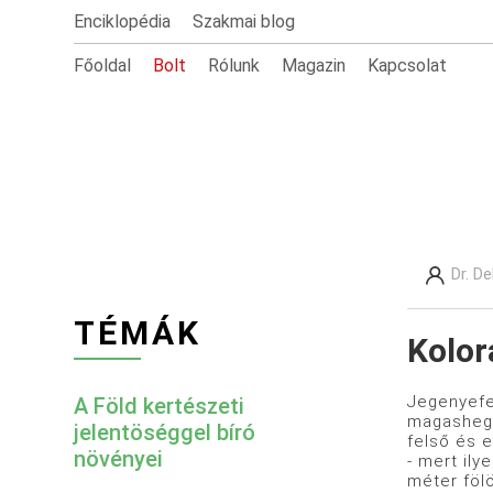
Enciklopédia
Szakmai blog
Főoldal
Bolt
Rólunk
Magazin
Kapcsolat
Dr. D
TÉMÁK
Kolor
Jegenyefe
A Föld kertészeti
magashegy
jelentöséggel bíró
felső és e
növényei
- mert ily
méter föl