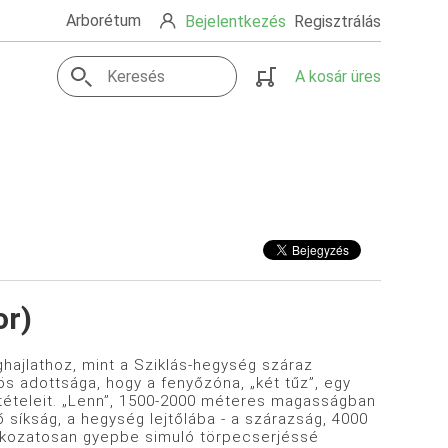
Arborétum
Bejelentkezés
Regisztrálás
A kosár üres
or)
hajlathoz, mint a Sziklás-hegység száraz
s adottsága, hogy a fenyőzóna, „két tűz”, egy
feltételeit. „Lenn”, 1500-2000 méteres magasságban
ő síkság, a hegység lejtőlába - a szárazság, 4000
fokozatosan gyepbe simuló törpecserjéssé