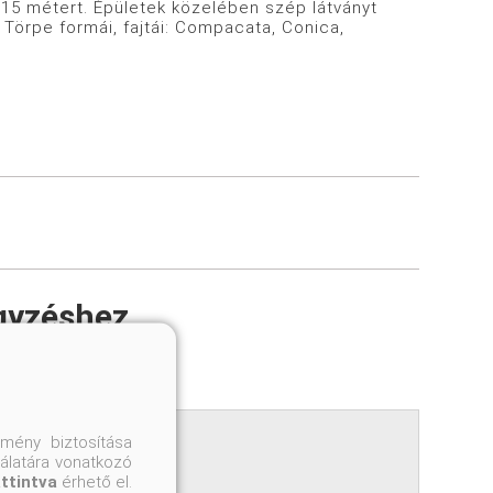
0-15 métert. Épületek közelében szép látványt
 Törpe formái, fajtái: Compacata, Conica,
gyzéshez
mény biztosítása
nálatára vonatkozó
attintva
érhető el.