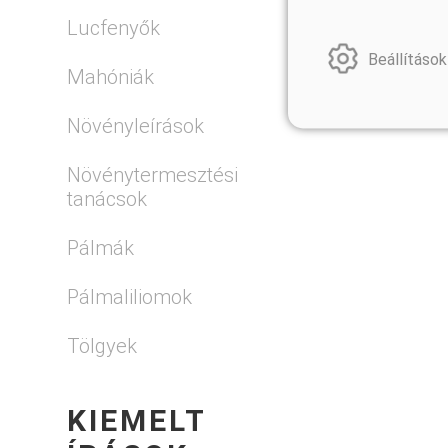
Lucfenyők
Beállítások
Mahóniák
Növényleírások
Növénytermesztési
tanácsok
Pálmák
Pálmaliliomok
Tölgyek
KIEMELT