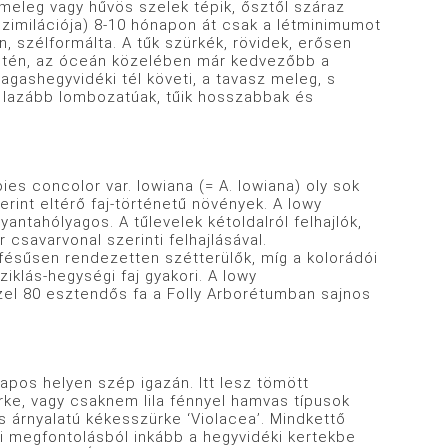
 meleg vagy hűvös szelek tépik, ősztől száraz
sszimilációja) 8-10 hónapon át csak a létminimumot
n, szélformálta. A tűk szürkék, rövidek, erősen
ületén, az óceán közelében már kedvezőbb a
agashegyvidéki tél követi, a tavasz meleg, s
k, lazább lombozatúak, tűik hosszabbak és
s concolor var. lowiana (= A. lowiana) oly sok
erint eltérő faj-történetű növények. A lowy
ntahólyagos. A tűlevelek kétoldalról felhajlók,
savarvonal szerinti felhajlásával.
 fésűsen rendezetten szétterülők, míg a kolorádói
ziklás-hegységi faj gyakori. A lowy
zel 80 esztendős fa a Folly Arborétumban sajnos
os helyen szép igazán. Itt lesz tömött
ke, vagy csaknem lila fénnyel hamvas típusok
ás árnyalatú kékesszürke ‘Violacea’. Mindkettő
i megfontolásból inkább a hegyvidéki kertekbe