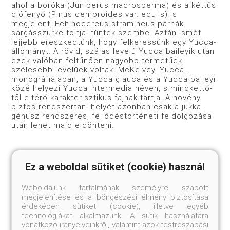
ahol a boróka (Juniperus macrosperma) és a kéttűs
diófenyő (Pinus cembroides var. edulis) is
megjelent, Echinocereus stra­mineus-párnák
sárgásszürke foltjai tűntek szembe. Aztán ismét
lejjebb ereszkedtünk, hogy felkeressünk egy Yucca-
állományt. A rövid, szálas levelű Yucca baileyik után
ezek valóban fel­tűnően nagyobb termetűek,
szélesebb levelűek voltak. McKelvey, Yucca-
monográfiájában, a Yucca glauca és a Yucca baileyi
közé helyezi Yucca intermedia néven, s mindkettő­
től eltérő karakterisztikus fajnak tartja. A növény
biztos rendszertani helyét azonban csak a jukka-
génusz rendsze­res, fejlődéstörténeti feldolgozása
után lehet majd eldönteni.
Már sötét este volt, amikor hazafelé hajtottunk. A
Ez a weboldal sütiket (cookie) használ
kocsi reflektorfényében valami szokatlan mozgású,
fekete, egér nagyságú szőrös állatka futott
Weboldalunk tartalmának személyre szabott
keresztül. „Láttál már trencsu­lát?” - kérdezte
megjelenítése és a böngészési élmény biztosítása
Kuenzler, és hirtelen megállt kocsijával. Vis­
érdekében sütiket (cookie), illetve egyéb
szaszaladtunk és a zseblámpa fényében hamarosan
technológiákat alkalmazunk. A sütik használatára
felfedeztük az éjjeli vadászatra indult
vonatkozó irányelveinkről, valamint azok testreszabási
madárpókszerű, bársonyos prémbe burkolt állatot. A