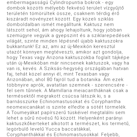
embermagasságú Cylindropuntia­ bokrok - egy
dombok közötti mélyebb fekvésű terület víz­gyűjtő
területén tömörültek össze, csaknem térdig érő
kiszá­radt növényzet között. Egy közeli sziklás
domboldalban ismét megálltunk. Kaktusz nem
látszott sehol, ám ahogy lehajol­tunk, hogy jobban
szemügyre vegyük a gyepszint és a szikla­repedések
világát, szinte minden lépésnél újabb kaktuszokra
bukkantunk! Ez az, ami az új-Mexikón keresztül
utazót kön­nyen megtéveszti, amikor azt gondolja,
hogy Texas vagy Ari­zona kaktuszokba foglalt tájképe
után új-Mexikóban már nincsenek kaktuszok, vagy ha
van is, kevés. A Sziksás-hegység országában hatvan
faj, tehát közel annyi él, mint Texasban vagy
Arizonában, ahol 80 fajról tud a botanika. Ám ezek
több­nyire aprók, avatatlan szemnek - szerencsére -
fel sem tűn­nek. A Mamillaria meiacantháknak csak a
termésektől meg­rakott csúcsa látszik ki, s a
barnásszürke Echinomastusokat és Coryphantha
neomexicanákat is szinte elfedte a sötét törme­lék.
A Toumeyákat papírszerű tüskéivel megtalálni sem
lehet a sűrű növésű fű között. Helyenként parányi
kaktuszkőkerte­ket alkotott a természet, kis termetű,
legörbülő levelű Yucca baccatákkal,
Coryphanthákkal és Echinomastusokkal. Feljebb,