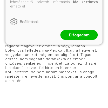
lehetőségeiről bővebb információ
ide kattintva
félelmetes külsejű, de egyébként ártalmatlan óriás
érhető el.
pók kissé megilletődve mászkált tenyerünkön, míg
útjá­ra nem engedtük. Új-Mexikó pusztuló, védett
állatai közé tartozik, mert új-Mexikóban is kezdi már
megvetni lábát az ember - nőnek a városok, s az
Beállítások
egykori kisvárosias Albu­querque-ben ma már
messzire világítanak a kisebb felhőkar­colók. De sem
az oda-, sem a visszaúton nem láttunk terem­tett
Elfogadom
lelket sem: végtelen halott fű- és kőrengetegnek
tűnt a táj. Önkéntelenül vadnyugati romantika
ragadta magával az embert, a vágy, lóháton
bolyongva felfedezni új-Mexikó tit­kait, a hegyeket,
völgyeket, amiket még ember alig látott. Tágas
ország, nem vagdalta darabkákra az emberi
önzőség: senkié és mindenkié! „Látod, ez itt az én
birtokom” - zavart fel hirtelen Kuenzler.
Körülnéztem, de nem láttam határokat - s ahogy
ránéztem, elnevette magát, ő is pont arra gondolt,
amire én.