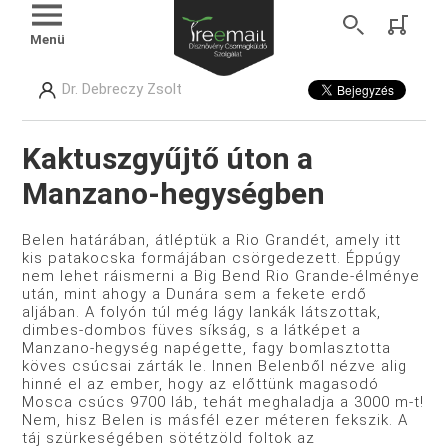
Menü
Dr. Debreczy Zsolt
Kaktuszgyűjtő úton a
Manzano-hegységben
Belen határában, átléptük a Rio Grandét, amely itt
kis pata­kocska formájában csörgedezett. Éppúgy
nem lehet ráismerni a Big Bend Rio Grande-élménye
után, mint ahogy a Dunára sem a fekete erdő
aljában. A folyón túl még lágy lankák látszottak,
dimbes-dombos füves síkság, s a látképet a
Manzano-hegység napégette, fagy bomlasztotta
köves csúcsai zárták le. Innen Belenből nézve alig
hinné el az ember, hogy az előttünk maga­sodó
Mosca csúcs 9700 láb, tehát meghaladja a 3000 m-t!
Nem, hisz Belen is másfél ezer méteren fekszik. A
táj szürkesé­gében sötétzöld foltok az