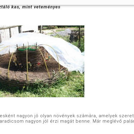
táló kas, mint veteményes
sként nagyon jó olyan növények számára, amelyek szeretn
paradicsom nagyon jól érzi magát benne. Már meglévő palán