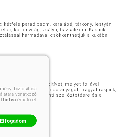
 kétféle paradicsom, karalábé, tárkony, lestyán,
zeller, körömvirág, zsálya, bazsalikom. Kasunk
ztálással harmadával csökkenthetjük a kukába
zőből formáljunk boltívet, melyet fóliával
mény biztosítása
rbe friss komposztálandó anyagot, trágyát rakjunk,
nálatára vonatkozó
i kell az alkalmankénti szellőztetésre és a
attintva
érhető el.
Elfogadom