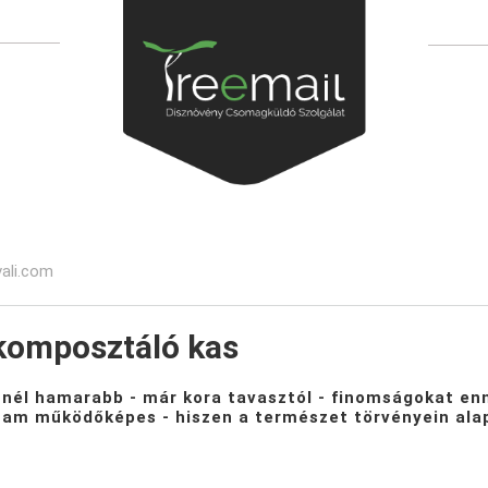
vali.com
komposztáló kas
nél hamarabb - már kora tavasztól - finomságokat enni,
am működőképes - hiszen a természet törvényein alapu