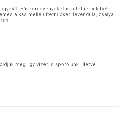
okhagymát. Fűszernövényeket is ültethetünk bele,
mes a kas mellé ültetni őket: levendula, zsálya,
tani.
ldjuk meg, így vizet is spórolunk, illetve