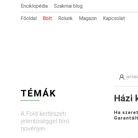
Enciklopédia
Szakmai blog
Főoldal
Bolt
Rólunk
Magazin
Kapcsolat
antal
TÉMÁK
Házi 
Ha szeret
A Föld kertészeti
Garantált
jelentöséggel bíró
növényei