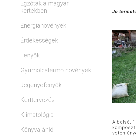
Egzóták a magyar
kertekben
Jó termőfö
Energianövények
Érdekességek
Fenyők
Gyümölcstermö növények
Jegenyefenyők
Kerttervezés
Klimatológia
A belső, 
komposztál
Könyvajánló
veteménye