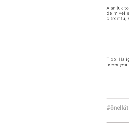
Ajánljuk t
de mivel e
citromfű, 
Tipp: Ha i
növényein
#önellát