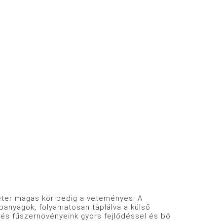
éter magas kör pedig a veteményes. A
panyagok, folyamatosan táplálva a külső
és fűszernövényeink gyors fejlődéssel és bő