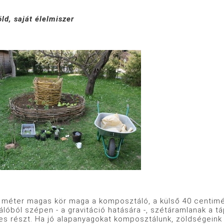
ld, saját élelmiszer
1 méter magas kör maga a komposztáló, a külső 40 centim
óból szépen - a gravitáció hatására -, szétáramlanak a tá
s részt. Ha jó alapanyagokat komposztálunk, zöldségeink 