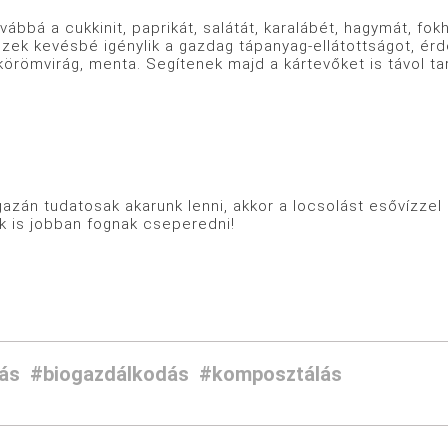
ovábbá a cukkinit, paprikát, salátát, karalábét, hagymát, f
zek kevésbé igénylik a gazdag tápanyag-ellátottságot, érde
körömvirág, menta. Segítenek majd a kártevőket is távol tar
gazán tudatosak akarunk lenni, akkor a locsolást esővízzel o
k is jobban fognak cseperedni!
ás
#biogazdálkodás
#komposztálás