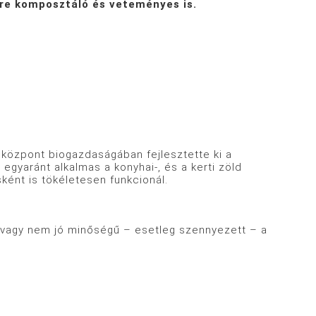
erre komposztáló és veteményes is.
tóközpont biogazdaságában fejlesztette ki a
gyaránt alkalmas a konyhai-, és a kerti zöld
ként is tökéletesen funkcionál.
y, vagy nem jó minőségű – esetleg szennyezett – a