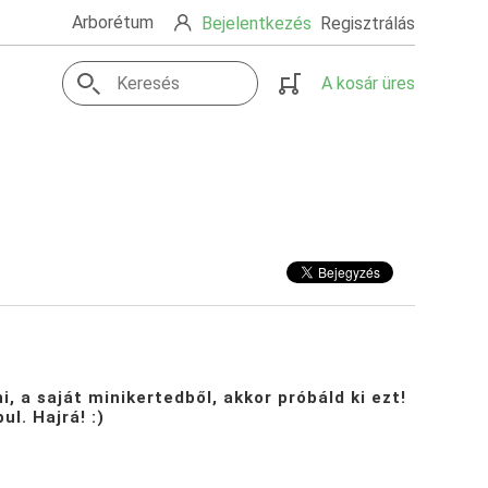
Arborétum
Bejelentkezés
Regisztrálás
A kosár üres
 a saját minikertedből, akkor próbáld ki ezt!
l. Hajrá! :)