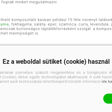
 fognak minket megjutalmazni.
tható komposztáló kasban például 15 féle növényt találunk:
gyma
, fokhagyma, saláta, eper, szamóca, curry, levendula, 
emcsak biztonságos táplálékforrásként szolgál: a kompos
emét mennyiségét is.
táló kas, mint melegágyás
Ez a weboldal sütiket (cookie) használ
melegágyként is használhatjuk, ilyenkor néhány hosszú vess
talmának személyre szabott megjelenítése és a böngészési él
Ilyen esetben más a külső kör töltése, alulra és a belső kö
 (cookie), illetve egyéb technológiákat alkalmazunk. A sütik hasz
ítsen. Minden magra ajánlott ez a melegágyás, csak figyeln
valamint azok testreszabási lehetőségeiről bővebb információ
ide k
 páratartalomra.