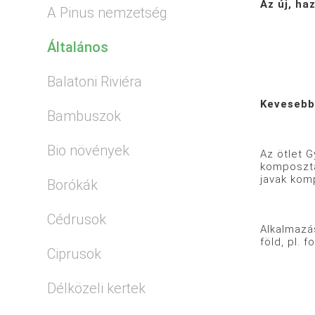
Az új, ha
A Pinus nemzetség
Általános
Balatoni Riviéra
Kevesebb 
Bambuszok
Bio növények
Az ötlet G
komposztál
javak kom
Borókák
Cédrusok
Alkalmazá
föld, pl. 
Ciprusok
Délközeli kertek