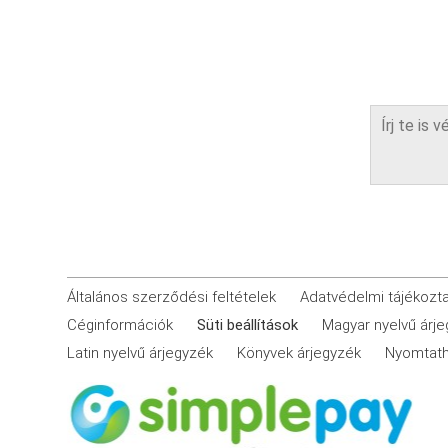
Általános szerződési feltételek
Adatvédelmi tájékozt
Céginformációk
Süti beállítások
Magyar nyelvű árj
Latin nyelvű árjegyzék
Könyvek árjegyzék
Nyomtath