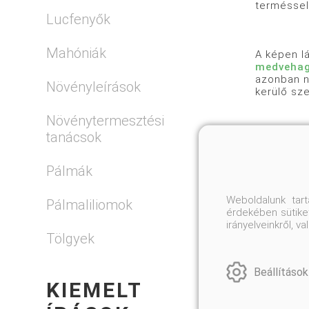
terméssel
Lucfenyők
Mahóniák
A képen lá
medveha
azonban n
Növényleírások
kerülő sz
Növénytermesztési
tanácsok
A komposz
Pálmák
Tavasszal 
Weboldalunk tar
takarunk. 
Pálmaliliomok
érdekében sütiket
hogy meleg
irányelveinkről, 
megfelelő
Tölgyek
Beállítások
KIEMELT