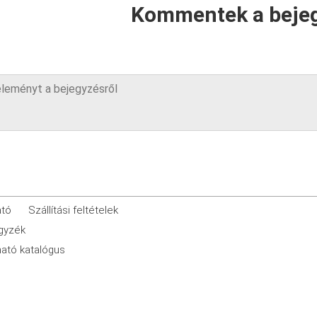
Kommentek a beje
ató
Szállítási feltételek
egyzék
ató katalógus