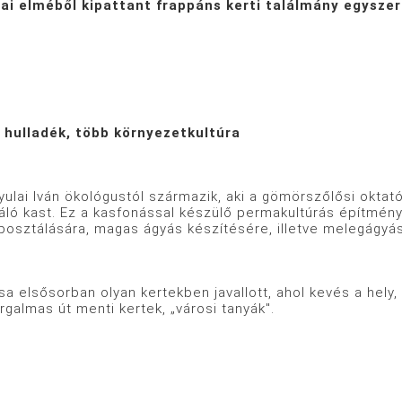
zai elméből kipattant frappáns kerti találmány egysz
hulladék, több környezetkultúra
yulai Iván ökológustól származik, aki a gömörszőlősi okta
ó kast. Ez a kasfonással készülő permakultúrás építmény e
posztálására, magas ágyás készítésére, illetve melegágyás
sa elsősorban olyan kertekben javallott, ahol kevés a hel
forgalmas út menti kertek, „városi tanyák".