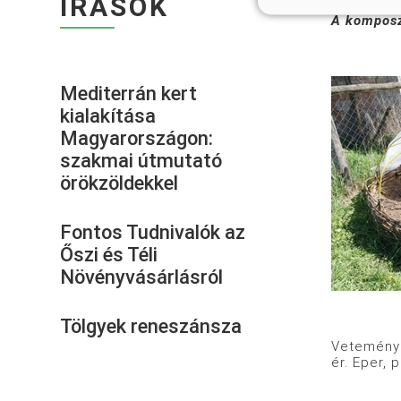
ÍRÁSOK
A komposz
Mediterrán kert
kialakítása
Magyarországon:
szakmai útmutató
örökzöldekkel
Fontos Tudnivalók az
Őszi és Téli
Növényvásárlásról
Tölgyek reneszánsza
Veteménye
ér. Eper, 