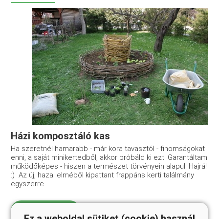
Házi komposztáló kas
Ha szeretnél hamarabb - már kora tavasztól - finomságokat
enni, a saját minikertedből, akkor próbáld ki ezt! Garantáltam
működőképes - hiszen a természet törvényein alapul. Hajrá!
:) Az új, hazai elméből kipattant frappáns kerti találmány
egyszerre ...
Elolvasom
Ez a weboldal sütiket (cookie) használ