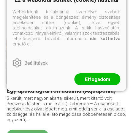
Weboldalunk tartalmának személyre szabott
megjelenítése és a böngészési élmény biztosítása
érdekében sütiket (cookie), illetve egyéb
technológiákat alkalmazunk. A sütik használatára
vonatkozó irányelveinkről, valamint azok testreszabási
lehetőségeiről bővebb információ
ide kattintva
érhető el.
Beállítások
Elfogadom
Egy apuka agrárforradalma (Aquaponia)
Sikerült, mert nagyon akarta, sikerült, mert kitartó volt.
Persze a Jóisten is mellé állt :) Debrecen – A csapókerti
hobbikertész olyat lépett meg, amit eddig senki, a családot
zöldséggel és hallal ellátó megoldása döbbenetesen olcsó,
egyszerű, ...