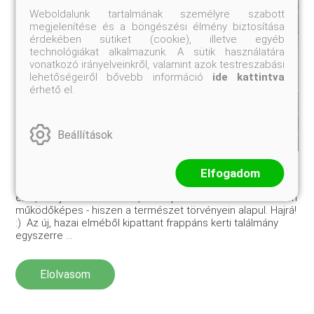
Weboldalunk tartalmának személyre szabott
megjelenítése és a böngészési élmény biztosítása
érdekében sütiket (cookie), illetve egyéb
technológiákat alkalmazunk. A sütik használatára
vonatkozó irányelveinkről, valamint azok testreszabási
lehetőségeiről bővebb információ
ide kattintva
érhető el.
Beállítások
Házi komposztáló kas
Elfogadom
Ha szeretnél hamarabb - már kora tavasztól - finomságokat
enni, a saját minikertedből, akkor próbáld ki ezt! Garantáltam
működőképes - hiszen a természet törvényein alapul. Hajrá!
:) Az új, hazai elméből kipattant frappáns kerti találmány
egyszerre ...
Elolvasom