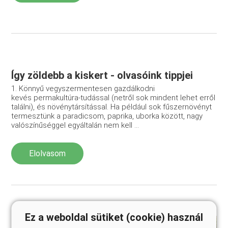
Így zöldebb a kiskert - olvasóink tippjei
1. Könnyű vegyszermentesen gazdálkodni
kevés permakultúra-tudással (netről sok mindent lehet erről
találni), és növénytársítással. Ha például sok fűszernövényt
termesztünk a paradicsom, paprika, uborka között, nagy
valószínűséggel egyáltalán nem kell ...
Elolvasom
Ez a weboldal sütiket (cookie) használ