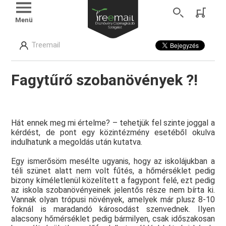
Menü
Treemail
Fagytűrő szobanövények ?!
Hát ennek meg mi értelme? – tehetjük fel szinte joggal a
kérdést, de pont egy közintézmény esetéből okulva
indulhatunk a megoldás után kutatva.
Egy ismerősöm mesélte ugyanis, hogy az iskolájukban a
téli szünet alatt nem volt fűtés, a hőmérséklet pedig
bizony kíméletlenül közelített a fagypont felé, ezt pedig
az iskola szobanövényeinek jelentős része nem bírta ki.
Vannak olyan trópusi növények, amelyek már plusz 8-10
foknál is maradandó károsodást szenvednek. Ilyen
alacsony hőmérséklet pedig bármilyen, csak időszakosan