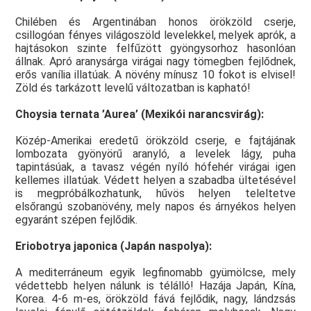
Chilében és Argentinában honos örökzöld cserje,
csillogóan fényes világoszöld levelekkel, melyek aprók, a
hajtásokon szinte felfűzött gyöngysorhoz hasonlóan
állnak. Apró aranysárga virágai nagy tömegben fejlődnek,
erős vanília illatúak. A növény mínusz 10 fokot is elvisel!
Zöld és tarkázott levelű változatban is kapható!
Choysia ternata ’Aurea’ (Mexikói narancsvirág):
Közép-Amerikai eredetű örökzöld cserje, e fajtájának
lombozata gyönyörű aranyló, a levelek lágy, puha
tapintásúak, a tavasz végén nyíló hófehér virágai igen
kellemes illatúak. Védett helyen a szabadba ültetésével
is megpróbálkozhatunk, hűvös helyen teleltetve
elsőrangú szobanövény, mely napos és árnyékos helyen
egyaránt szépen fejlődik.
Eriobotrya japonica (Japán naspolya):
A mediterráneum egyik legfinomabb gyümölcse, mely
védettebb helyen nálunk is télálló! Hazája Japán, Kína,
Korea. 4-6 m-es, örökzöld fává fejlődik, nagy, lándzsás