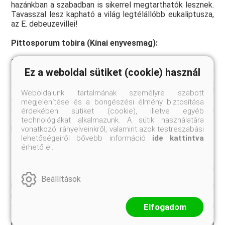
hazánkban a szabadban is sikerrel megtarthatók lesznek.
Tavasszal lesz kapható a világ legtélállóbb eukaliptusza,
az E. debeuzevillei!
Pittosporum tobira (Kínai enyvesmag):
Kínában és Japánban honos örökzöld cserje, hosszúkás,
Ez a weboldal sütiket (cookie) használ
tojásdad levelei csillogóan fényes sötétzöldek. Mély
árnyékos, illetve napfényes helyen egyaránt szépen
fejlődik, mínusz 5 fok körüli kisebb fagyot gond nélkül
Weboldalunk tartalmának személyre szabott
elvisel. Megfelelő vízellátás mellett fejlődik a legjobban,
megjelenítése és a böngészési élmény biztosítása
de a szárazságot is jól tűri. Májusban nyíló csillag alakú
érdekében sütiket (cookie), illetve egyéb
fehér virágai igen kellemes, intenzív, narancsvirághoz
technológiákat alkalmazunk. A sütik használatára
hasonló illatúak.
vonatkozó irányelveinkről, valamint azok testreszabási
lehetőségeiről bővebb információ
ide kattintva
érhető el.
Trachycarpus fortunei
(Kínai kenderpálma):
Igen szép, barna rostos törzset nevelő pálma. Õshazája
Közép-Kína, Kelet-Ázsia és a Himalája, Európába 1830-
Beállítások
ban került be először a német Philipp Franz von Siebold
révén. Robert Fortune skót növényvadász volt az első
európai aki felfigyelt rá a Zhousan (Chusan) nevű kis kínai
Elfogadom
szigeten. (Robert Fortune sokat tett a kínai tea-
monopólium megszüntetéséért, miután csaknem 20000