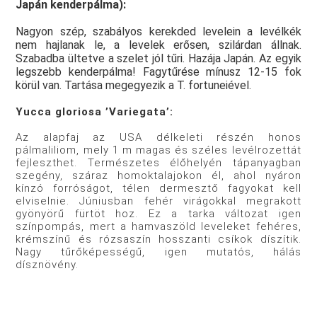
Japán kenderpálma):
Nagyon szép, szabályos kerekded levelein a levélkék
nem hajlanak le, a levelek erősen, szilárdan állnak.
Szabadba ültetve a szelet jól tűri. Hazája Japán. Az egyik
legszebb kenderpálma! Fagytűrése mínusz 12-15 fok
körül van. Tartása megegyezik a T. fortuneiével.
Yucca gloriosa ’Variegata’:
Az alapfaj az USA délkeleti részén honos
pálmaliliom, mely 1 m magas és széles levélrozettát
fejleszthet. Természetes élőhelyén tápanyagban
szegény, száraz homoktalajokon él, ahol nyáron
kínzó forróságot, télen dermesztő fagyokat kell
elviselnie. Júniusban fehér virágokkal megrakott
gyönyörű fürtöt hoz. Ez a tarka változat igen
színpompás, mert a hamvaszöld leveleket fehéres,
krémszínű és rózsaszín hosszanti csíkok díszítik.
Nagy tűrőképességű, igen mutatós, hálás
dísznövény.