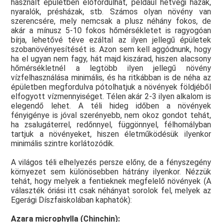
használt épületben előfordulhat, például hétvégi házak,
nyaralók, présházak, stb. Számos olyan növény van
szerencsére, mely nemcsak a plusz néhány fokos, de
akár a mínusz 5-10 fokos hőmérsékletet is ragyogóan
bírja, lehetővé téve ezáltal az ilyen jellegű épületek
szobanövényesítését is. Azon sem kell aggódnunk, hogy
ha el ugyan nem fagy, hát majd kiszárad, hiszen alacsony
hőmérsékletnél a legtöbb ilyen jellegű növény
vízfelhasználása minimális, és ha ritkábban is de néha az
épületben megfordulva pótolhatjuk a növények földjéből
elfogyott vízmennyiséget. Télen akár 2-3 ilyen alkalom is
elegendő lehet. A téli hideg időben a növények
fényigénye is jóval szerényebb, nem okoz gondot tehát,
ha zsalugáterrel, redőnnyel, függönnyel, félhomályban
tartjuk a növényeket, hiszen életműködésük ilyenkor
minimális szintre korlátozódik.
A világos téli elhelyezés persze előny, de a fényszegény
környezet sem különösebben hátrány ilyenkor. Nézzük
tehát, hogy melyek a fentieknek megfelelő növények (A
választék óriási itt csak néhányat sorolok fel, melyek az
Egerági Díszfaiskolában kaphatók):
Azara microphylla (Chinchin):