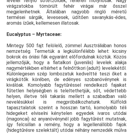
levelei fénylő sötétzöldek, fehéren molyhosak. Nagy
virágzatokba tömörült fehér virágai már ősszel
megjelenhetnek. Általában nagyobb ringló méretű
termései sárgák, levesesek, üdítően savanykás-édes,
aromás ízűek, kellemesen illatosak.
Eucalyptus – Myrtaceae:
Mintegy 500 fajt felölelő, zömmel Ausztráliában honos
nemzetség. Termetük a legkülönfélébb lehet: kicsiny
bokrok és óriási fák egyaránt előfordulnak köztük. Közös
jellemzőjük, hogy a fiatalkori (juvenilis) levelek alakja
nagymértékben eltérhet a felnőttkori (adult) levelekétől.
Különlegesen szép lombozatuk kedveltté teszi őket a
virágkötők körében, de edényes szobanövénynek is
kiválóak. Komolyabb fagytűréssel rendelkező fajaikat
fűtetlen helyiségben is teleltethetjük, sőt, védettebb
helyen, illetve téli takarás mellett a szabadban való
nevelésükkel is megpróbálkozhatunk. Külföldi
tapasztalatok szerint a hosszan tartó, komolyabb téli
hidegeket elviselni kénytelen egyedek ivaros utódai
(magoncai) az anyanövénynél jobb fagytűrést mutatnak,
így felcsillan a remény, hogy a legellenállóbb fajok
(hidegtűrésre szelektált) utódai néhány nemzedék múlva