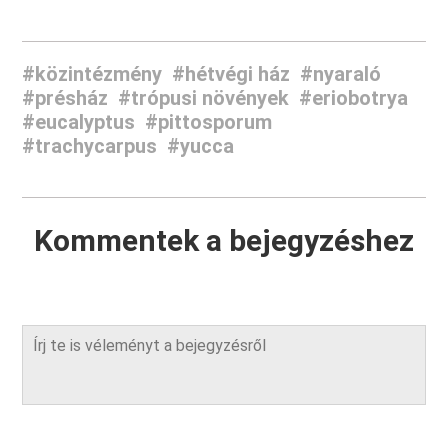
#közintézmény
#hétvégi ház
#nyaraló
#présház
#trópusi növények
#eriobotrya
#eucalyptus
#pittosporum
#trachycarpus
#yucca
Kommentek a bejegyzéshez