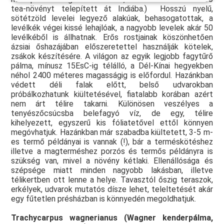
tea-növényt telepített át Indiába.) Hosszú nyelű,
sötétzöld levelei legyező alakúak, behasogatottak, a
levélkék végei kissé lehajlóak, a nagyobb levelek akár 50
levélkéből is állhatnak. Erős rostjainak köszönhetően
ázsiai őshazájában előszeretettel használják kötelek,
zsákok készítésére. A világon az egyik legjobb fagytűrő
pálma, mínusz 15EsC-ig télálló, a Dél-Kínai hegyekben
néhol 2400 méteres magasságig is előfordul. Hazánkban
védett déli falak előtt, belső udvarokban
próbálkozhatunk kiültetésével, fiatalabb korában azért
nem árt télire takarni. Különösen veszélyes a
tenyészőcsúcsba belefagyó víz, de egy, télire
kihelyezett, egyszerű kis fóliatetővel ettől könnyen
megóvhatjuk. Hazánkban már szabadba kiültetett, 3-5 m-
es termő példányai is vannak (!), bár a terméskötéshez
illetve a magterméshez porzós és termős példányra is
szükség van, mivel a növény kétlaki. Ellenállósága és
szépsége miatt minden nagyobb lakásban, illetve
télikertben ott lenne a helye. Tavasztól őszig teraszok,
erkélyek, udvarok mutatós dísze lehet, teleltetését akár
egy fűtetlen présházban is könnyedén megoldhatjuk.
Trachycarpus wagnerianus (Wagner kenderpálma,