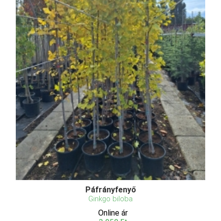
Páfrányfenyő
Ginkgo biloba
Online ár