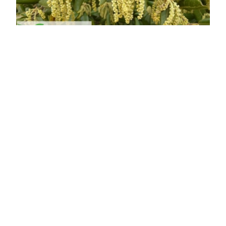
Magyaltölgy
Quercus ilex
Online ár
5 900 Ft
Kosárba
Magyaltölgy (Quercus ilex) a bükkfavirágúak
(Fagales) rendjébe, a bükkfélék (Fagaceae)
családjába tartozó, a Földközi-tenger nyugati
medencéjében őshonos örökzöld fa. A magyaltölgy
a mediterrán térség egyik legjellegzetesebb fája,
amely a déli tájak ...