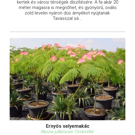
kertek és városi térségek díszítésére. A fa akár 20
méter magasra is megnőhet, és gyönyörű, ovális
zöld levelei nyáron dús árnyékot nyújtanak.
Tavasszal sá ...
Ernyős selyemakác
Albizia julibrissin 'Ombrella'