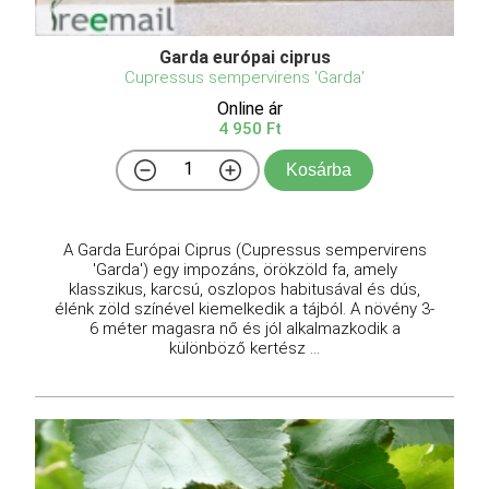
Garda európai ciprus
Cupressus sempervirens 'Garda'
Online ár
4 950 Ft
Kosárba
A Garda Európai Ciprus (Cupressus sempervirens
'Garda') egy impozáns, örökzöld fa, amely
klasszikus, karcsú, oszlopos habitusával és dús,
élénk zöld színével kiemelkedik a tájból. A növény 3-
6 méter magasra nő és jól alkalmazkodik a
különböző kertész ...