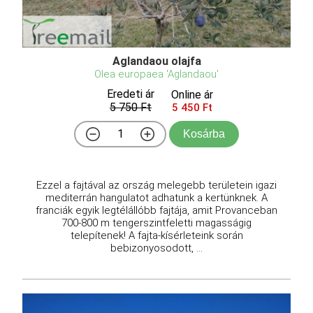
Aglandaou olajfa
Olea europaea 'Aglandaou'
Eredeti ár
Online ár
5 750 Ft
5 450 Ft
Kosárba
Ezzel a fajtával az ország melegebb területein igazi
mediterrán hangulatot adhatunk a kertünknek. A
franciák egyik legtélállóbb fajtája, amit Provanceban
700-800 m tengerszintfeletti magasságig
telepítenek! A fajta-kísérleteink során
bebizonyosodott, ...