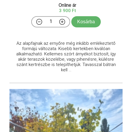
Online ár
3 900 Ft
Kosárba
Az alapfajnak az ernyőre még inkább emlékeztető
formájú változata. Kisebb kertekben kiválóan
alkalmazható. Kellemes szórt árnyékot biztosít, így
akár teraszok közelébe, vagy pihenésre, kiülésre
szánt kertrészbe is telepíthetjük. Tavasszal bátran
kell ...