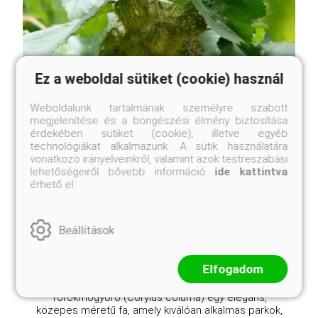
Ez a weboldal sütiket (cookie) használ
Weboldalunk tartalmának személyre szabott
megjelenítése és a böngészési élmény biztosítása
érdekében sütiket (cookie), illetve egyéb
technológiákat alkalmazunk. A sütik használatára
vonatkozó irányelveinkről, valamint azok testreszabási
lehetőségeiről bővebb információ
ide kattintva
Törökmogyoró
érhető el.
Corylus colurna
Online ár
2 950 Ft
Beállítások
Kosárba
Elfogadom
Törökmogyoró (Corylus colurna) egy elegáns,
közepes méretű fa, amely kiválóan alkalmas parkok,