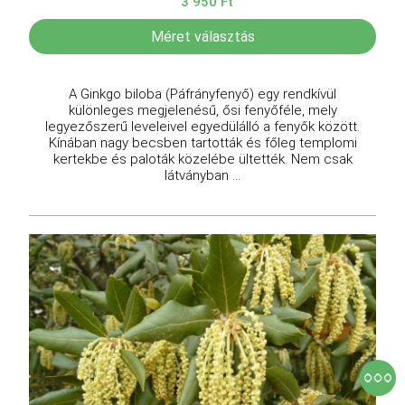
3 950 Ft
Méret választás
A Ginkgo biloba (Páfrányfenyő) egy rendkívül
különleges megjelenésű, ősi fenyőféle, mely
legyezőszerű leveleivel egyedülálló a fenyők között.
Kínában nagy becsben tartották és főleg templomi
kertekbe és paloták közelébe ültették. Nem csak
látványban ...