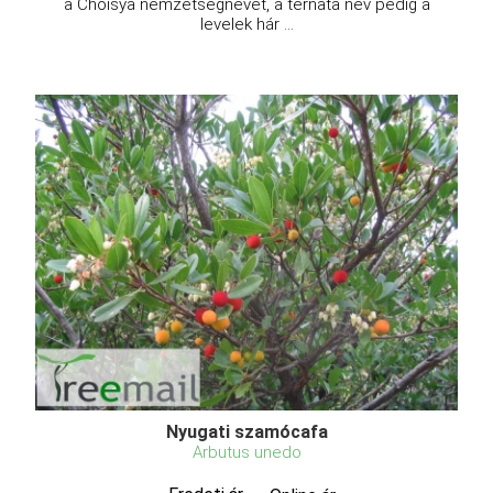
a Choisya nemzetségnevet, a ternata név pedig a
levelek hár ...
Nyugati szamócafa
Arbutus unedo