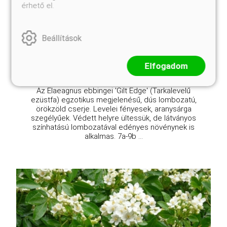
érhető el.
Elaeagnus x ebbingei 'Gilt Edge'
Online ár
4 550 Ft
Beállítások
Kosárba
Elfogadom
Az Elaeagnus ebbingei 'Gilt Edge' (Tarkalevelű
ezüstfa) egzotikus megjelenésű, dús lombozatú,
örökzöld cserje. Levelei fényesek, aranysárga
szegélyűek. Védett helyre ültessük, de látványos
színhatású lombozatával edényes növénynek is
alkalmas. 7a-9b ...