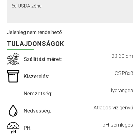
6a USDA-zóna
Jelenleg nem rendelhető
TULAJDONSÁGOK
20-30 cm
Szállítási méret:
CSP8x8
Kiszerelés:
Hydrangea
Nemzetség:
Átlagos vízigényű
Nedvesség:
pH semleges
PH: