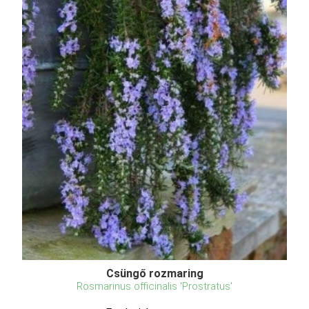
Csüngő rozmaring
Rosmarinus officinalis 'Prostratus'