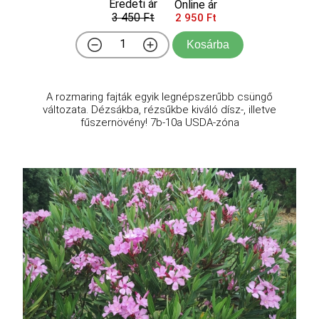
Eredeti ár
Online ár
3 450 Ft
2 950 Ft
Kosárba
A rozmaring fajták egyik legnépszerűbb csüngő
változata. Dézsákba, rézsűkbe kiváló dísz-, illetve
fűszernövény! 7b-10a USDA-zóna