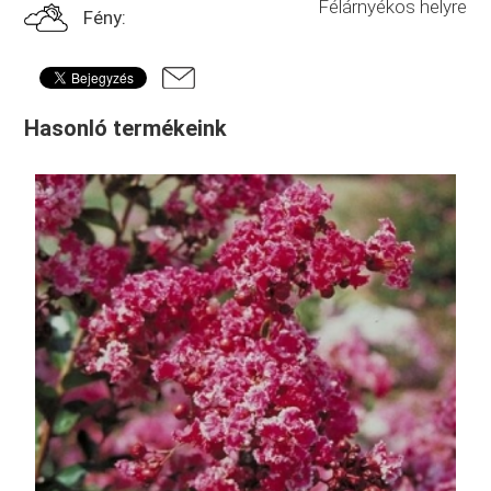
Félárnyékos helyre
Fény:
Hasonló termékeink