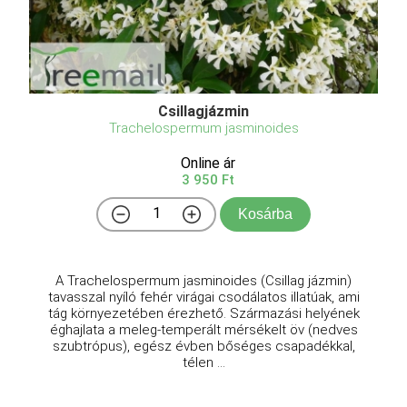
Csillagjázmin
Trachelospermum jasminoides
Online ár
3 950 Ft
Kosárba
A Trachelospermum jasminoides (Csillag jázmin)
tavasszal nyíló fehér virágai csodálatos illatúak, ami
tág környezetében érezhető. Származási helyének
éghajlata a meleg-temperált mérsékelt öv (nedves
szubtrópus), egész évben bőséges csapadékkal,
télen ...