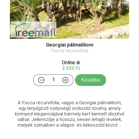
Georgiai pálmaliliom
Yucca recurvifolia
Online ár
3 550 Ft
Kosárba
A Yucca recurvifolia, vagyis a Georgiai pálmaliliom,
egy lenyűgöző szépségű örökzöld növény, amely
könnyed eleganciájával bármely kert kiemelt díszévé
válhat. Jellemzője a hosszú, ívesen lehajló levelek,
melyek színükben a világos- és kékeszöld közöt ...