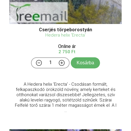
Cserjés törpeborostyán
Hedera helix 'Erecta'
Online ár
2 750 Ft
Kosárba
A Hedera helix 'Erecta' - Csodásan formált,
felkapaszkodó örökzöld növény, amely kerteket és
otthonokat varázsol díszesebbé! Jellegzetes, szív
alakú levelei ragyogó, sötétzöld színűek. Szárai
Felfelé törő szárai 1 méter magasságot érnek el. A l
...