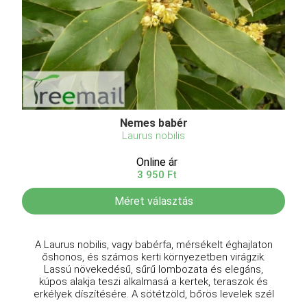
Nemes babér
Laurus nobilis
Online ár
3 950 Ft
Méret választás
A Laurus nobilis, vagy babérfa, mérsékelt éghajlaton
őshonos, és számos kerti környezetben virágzik.
Lassú növekedésű, sűrű lombozata és elegáns,
kúpos alakja teszi alkalmasá a kertek, teraszok és
erkélyek díszítésére. A sötétzöld, bőrös levelek szél
...