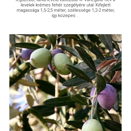
levelek krémes fehér szegélyére utal. Kifejlett
magassága 1,5-2,5 méter, szélessége 1,2-2 méter,
így közepes ...