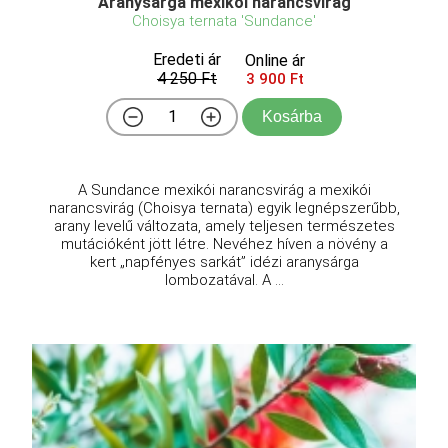
Aranysárga mexikói narancsvirág
Choisya ternata 'Sundance'
Eredeti ár
Online ár
4 250 Ft
3 900 Ft
Kosárba
A Sundance mexikói narancsvirág a mexikói
narancsvirág (Choisya ternata) egyik legnépszerűbb,
arany levelű változata, amely teljesen természetes
mutációként jött létre. Nevéhez híven a növény a
kert „napfényes sarkát” idézi aranysárga
lombozatával. A ...