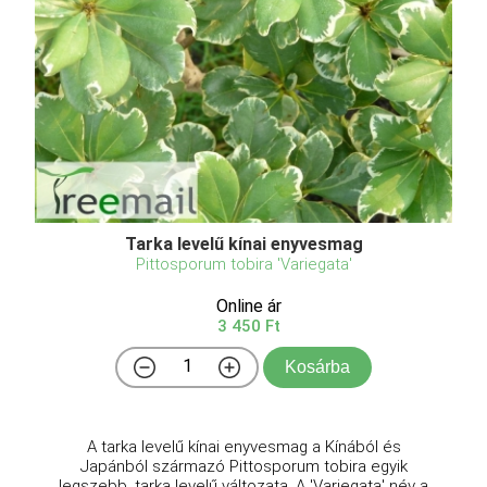
Tarka levelű kínai enyvesmag
Pittosporum tobira 'Variegata'
Online ár
3 450 Ft
Kosárba
A tarka levelű kínai enyvesmag a Kínából és
Japánból származó Pittosporum tobira egyik
legszebb, tarka levelű változata. A 'Variegata' név a