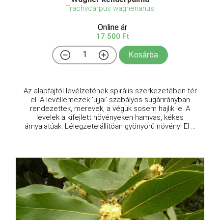
Trachycarpus wagnerianus
Online ár
17 500 Ft
Kosárba
Az alapfajtól levélzetének spirális szerkezetében tér
el. A levéllemezek 'ujjai' szabályos sugárirányban
rendezettek, merevek, a végük sosem hajlik le. A
levelek a kifejlett növényeken hamvas, kékes
árnyalatúak. Lélegzetelállítóan gyönyörű növény! El ...