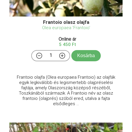
Frantoio olasz olajfa
Olea europaea 'Frantoio'
Online ár
5 450 Ft
Kosárba
Frantoio olajfa (Olea europaea Frantoio) az olajfák
egyik legkiválóbb és legismertebb olajpréselési
fajtája, amely Olaszország középső részéből,
Toszkánából származik. A Frantoio név az olasz
frantoio (olajprés) szóból ered, utalva a fajta
elsődleges ...