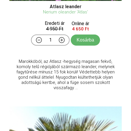
Atlasz leander
Nerium oleander 'Atlas'
Eredeti ár
Online ár
4 950 Ft
4 650 Ft
Kosárba
Marokkóból, az Atlasz -hegység magasan fekvő,
komoly telű régiójából származó leander, melynek
fagytűrése mínusz 15 fok körüli! Védettebb helyen
gond nélkül áttelel. Nyugodtan kiültethetjük olyan
adottságú kertbe, ahol a füge sosem szokott
visszafagy ...