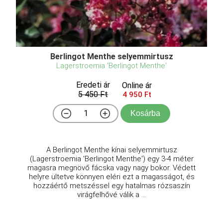
Berlingot Menthe selyemmirtusz
Lagerstroemia 'Berlingot Menthe'
Eredeti ár
Online ár
5 450 Ft
4 950 Ft
Kosárba
A Berlingot Menthe kínai selyemmirtusz
(Lagerstroemia 'Berlingot Menthe') egy 3-4 méter
magasra megnövő fácska vagy nagy bokor. Védett
helyre ültetve könnyen eléri ezt a magasságot, és
hozzáértő metszéssel egy hatalmas rózsaszín
virágfelhővé válik a ...