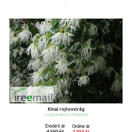
Kínai rojtosvirág
Loropetalum chinense
Eredeti ár
Online ár
4 250 Ft
3 950 Ft