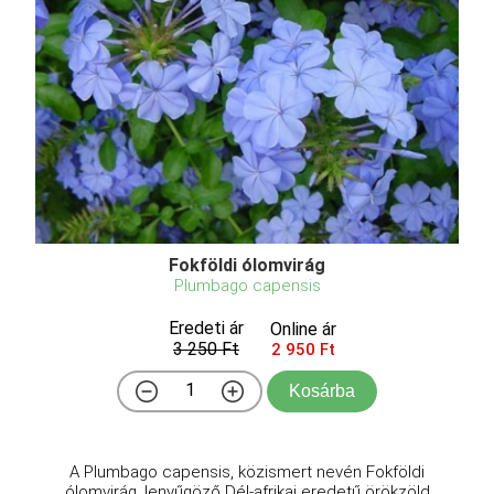
Fokföldi ólomvirág
Plumbago capensis
Eredeti ár
Online ár
3 250 Ft
2 950 Ft
Kosárba
A Plumbago capensis, közismert nevén Fokföldi
ólomvirág, lenyűgöző Dél-afrikai eredetű örökzöld