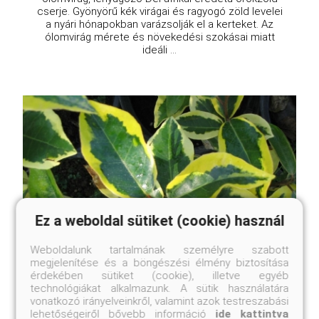
cserje. Gyönyörű kék virágai és ragyogó zöld levelei
a nyári hónapokban varázsolják el a kerteket. Az
ólomvirág mérete és növekedési szokásai miatt
ideáli ...
Ez a weboldal sütiket (cookie) használ
Weboldalunk tartalmának személyre szabott
megjelenítése és a böngészési élmény biztosítása
érdekében sütiket (cookie), illetve egyéb
technológiákat alkalmazunk. A sütik használatára
vonatkozó irányelveinkről, valamint azok testreszabási
Tarkalevelű ezüstfa
lehetőségeiről bővebb információ
ide kattintva