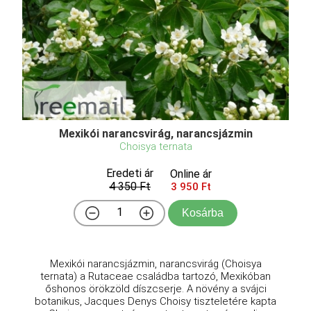
Mexikói narancsvirág, narancsjázmin
Choisya ternata
Eredeti ár
Online ár
4 350 Ft
3 950 Ft
Kosárba
Mexikói narancsjázmin, narancsvirág (Choisya
ternata) a Rutaceae családba tartozó, Mexikóban
őshonos örökzöld díszcserje. A növény a svájci
botanikus, Jacques Denys Choisy tiszteletére kapta