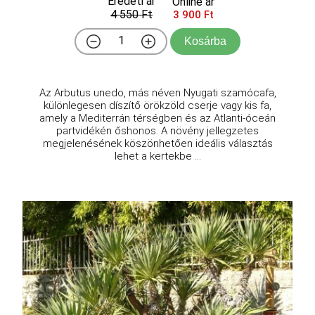
Eredeti ár
Online ár
4 550 Ft
3 900 Ft
Kosárba
Az Arbutus unedo, más néven Nyugati szamócafa,
különlegesen díszítő örökzöld cserje vagy kis fa,
amely a Mediterrán térségben és az Atlanti-óceán
partvidékén őshonos. A növény jellegzetes
megjelenésének köszönhetően ideális választás
lehet a kertekbe ...