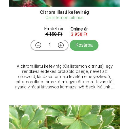
Citrom illatú kefevirág
Callistemon citrinus
Eredeti ár
Online ár
4 150 Ft
3 950 Ft
Kosárba
A citrom illatú kefevirág (Callistemon citrinus), egy
rendkívül érdekes örökzöld cserje, nevét az
örökzöld, lándzsa formájú levelén elhelyezkedő,
citromos illatot árasztó mirigyeiről kapta. Tavasztól
nyárig virágai látványos karmazsinvörösek. Nálunk ...