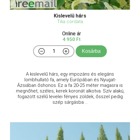
Kislevelű hárs
Tilia cordata
Online ár
4 950 Ft
Kosárba
A kislevelű hárs, egy impozáns és elegáns
lombhullató fa, amely Európában és Nyugat-
Ázsiában őshonos. Ez a fa 20-25 méter magasra is
megnőhet, széles, kerek koronát alkotva. Szív alakú,
fogazott szélű levelei fényes zöldek, ősszel pedig
szép sárgásba ...