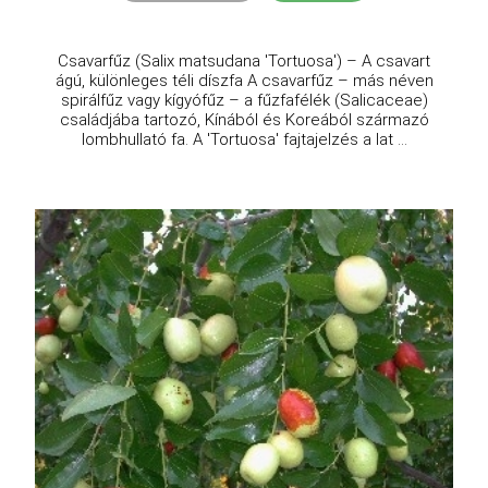
Csavarfűz (Salix matsudana 'Tortuosa') – A csavart
ágú, különleges téli díszfa A csavarfűz – más néven
spirálfűz vagy kígyófűz – a fűzfafélék (Salicaceae)
családjába tartozó, Kínából és Koreából származó
lombhullató fa. A 'Tortuosa' fajtajelzés a lat ...