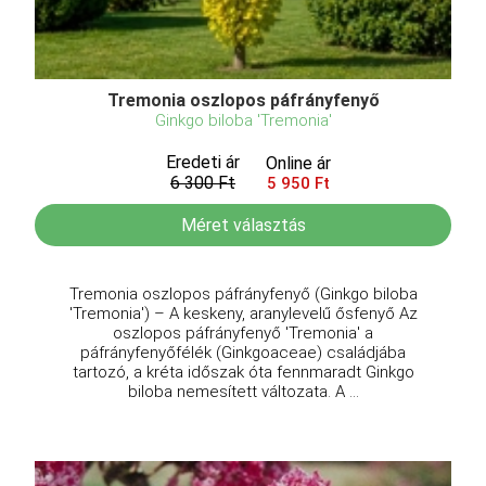
Tremonia oszlopos páfrányfenyő
Ginkgo biloba 'Tremonia'
Eredeti ár
Online ár
6 300 Ft
5 950 Ft
Méret választás
Tremonia oszlopos páfrányfenyő (Ginkgo biloba
'Tremonia') – A keskeny, aranylevelű ősfenyő Az
oszlopos páfrányfenyő 'Tremonia' a
páfrányfenyőfélék (Ginkgoaceae) családjába
tartozó, a kréta időszak óta fennmaradt Ginkgo
biloba nemesített változata. A ...