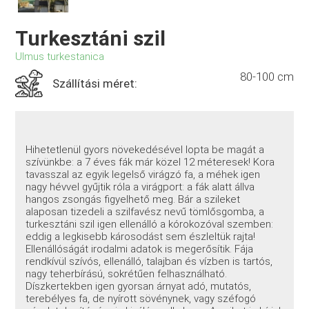
Turkesztáni szil
Ulmus turkestanica
80-100 cm
Szállítási méret:
Hihetetlenül gyors növekedésével lopta be magát a
szívünkbe: a 7 éves fák már közel 12 méteresek! Kora
tavasszal az egyik legelső virágzó fa, a méhek igen
nagy hévvel gyűjtik róla a virágport: a fák alatt állva
hangos zsongás figyelhető meg. Bár a szileket
alaposan tizedeli a szilfavész nevű tömlősgomba, a
turkesztáni szil igen ellenálló a kórokozóval szemben:
eddig a legkisebb károsodást sem észleltük rajta!
Ellenállóságát irodalmi adatok is megerősítik. Fája
rendkívül szívós, ellenálló, talajban és vízben is tartós,
nagy teherbírású, sokrétűen felhasználható.
Díszkertekben igen gyorsan árnyat adó, mutatós,
terebélyes fa, de nyírott sövénynek, vagy széfogó