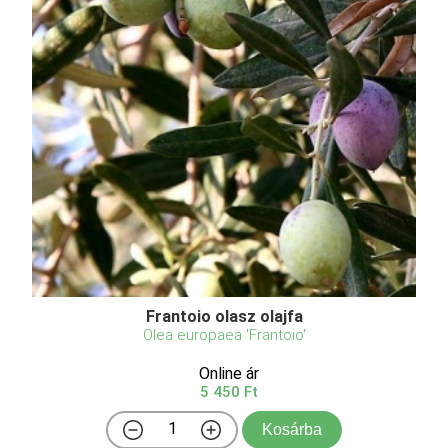
Frantoio olasz olajfa
Olea europaea 'Frantoio'
Online ár
5 450 Ft
Kosárba