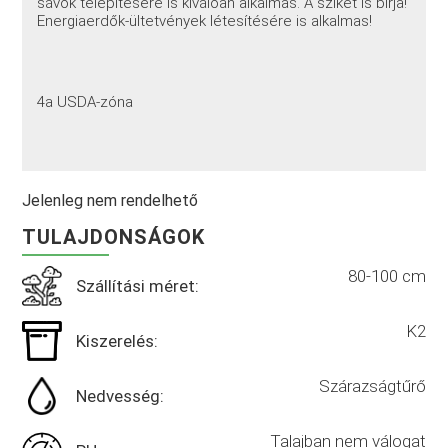
sávok telepítésére is kiválóan alkalmas. A sziket is bírja!
Energiaerdők-ültetvények létesítésére is alkalmas!
4a USDA-zóna
Jelenleg nem rendelhető
TULAJDONSÁGOK
80-100 cm
Szállítási méret:
K2
Kiszerelés:
Szárazságtűrő
Nedvesség:
Talajban nem válogat