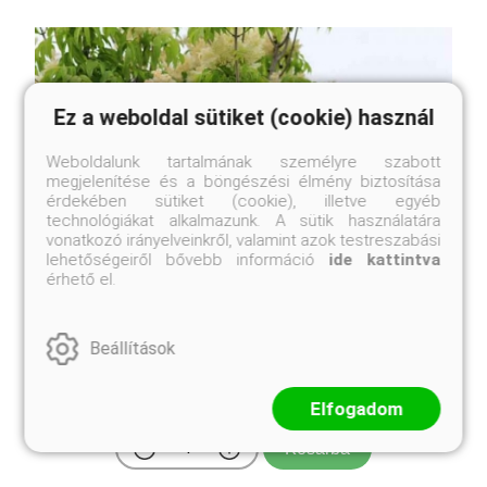
Ez a weboldal sütiket (cookie) használ
Weboldalunk tartalmának személyre szabott
megjelenítése és a böngészési élmény biztosítása
érdekében sütiket (cookie), illetve egyéb
technológiákat alkalmazunk. A sütik használatára
vonatkozó irányelveinkről, valamint azok testreszabási
lehetőségeiről bővebb információ
ide kattintva
érhető el.
Virágos kőris
Fraxinus ornus
Beállítások
Online ár
Elfogadom
3 550 Ft
Kosárba