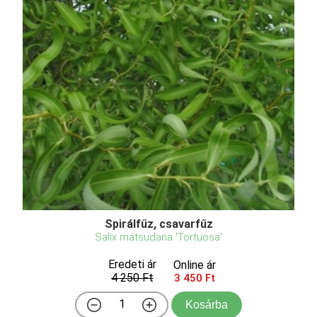
Spirálfűz, csavarfűz
Salix matsudana 'Tortuosa'
Eredeti ár
Online ár
4 250 Ft
3 450 Ft
Kosárba