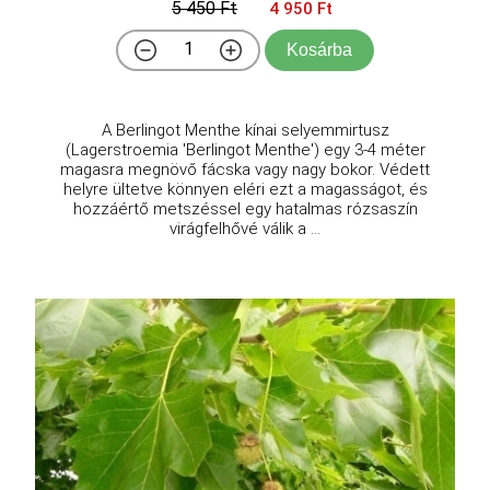
5 450 Ft
4 950 Ft
Kosárba
A Berlingot Menthe kínai selyemmirtusz
(Lagerstroemia 'Berlingot Menthe') egy 3-4 méter
magasra megnövő fácska vagy nagy bokor. Védett
helyre ültetve könnyen eléri ezt a magasságot, és
hozzáértő metszéssel egy hatalmas rózsaszín
virágfelhővé válik a ...