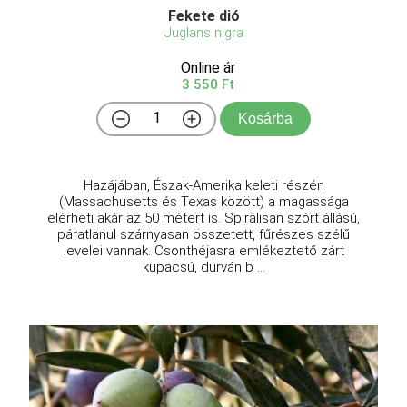
Fekete dió
Juglans nigra
Online ár
3 550 Ft
Kosárba
Hazájában, Észak-Amerika keleti részén
(Massachusetts és Texas között) a magassága
elérheti akár az 50 métert is. Spirálisan szórt állású,
páratlanul szárnyasan összetett, fűrészes szélű
levelei vannak. Csonthéjasra emlékeztető zárt
kupacsú, durván b ...