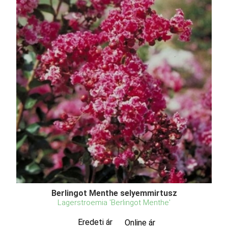
Berlingot Menthe selyemmirtusz
Lagerstroemia 'Berlingot Menthe'
Eredeti ár
Online ár