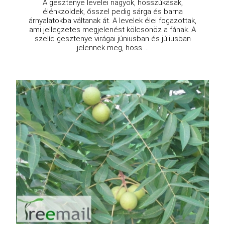
A gesztenye levelei nagyok, hosszúkásak,
élénkzöldek, ősszel pedig sárga és barna
árnyalatokba váltanak át. A levelek élei fogazottak,
ami jellegzetes megjelenést kölcsönöz a fának. A
szelíd gesztenye virágai júniusban és júliusban
jelennek meg, hoss ...