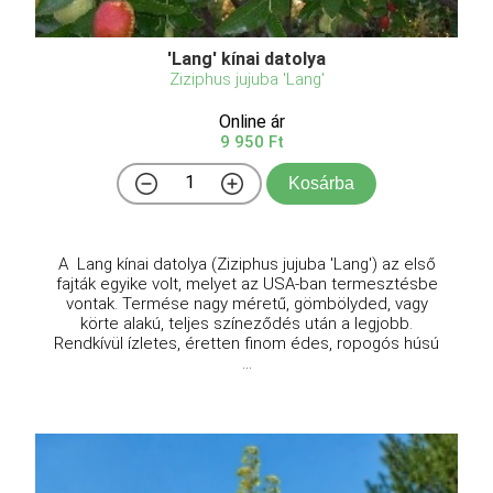
'Lang' kínai datolya
Ziziphus jujuba 'Lang'
Online ár
9 950 Ft
Kosárba
A Lang kínai datolya (Ziziphus jujuba 'Lang') az első
fajták egyike volt, melyet az USA-ban termesztésbe
vontak. Termése nagy méretű, gömbölyded, vagy
körte alakú, teljes színeződés után a legjobb.
Rendkívül ízletes, éretten finom édes, ropogós húsú
...