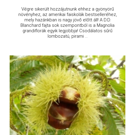
Végre sikerült hozzájutnunk ehhez a gyönyörű
növényhez, az amerikai faiskolák bestselleréhez,
mely hazánkban is nagy jövő előtt áll! A D.D.
Blanchard fajta sok szempontból is a Magnolia
grandiflorák egyik legjobbja! Csodálatos sűrű
lombozatú, pirami ...