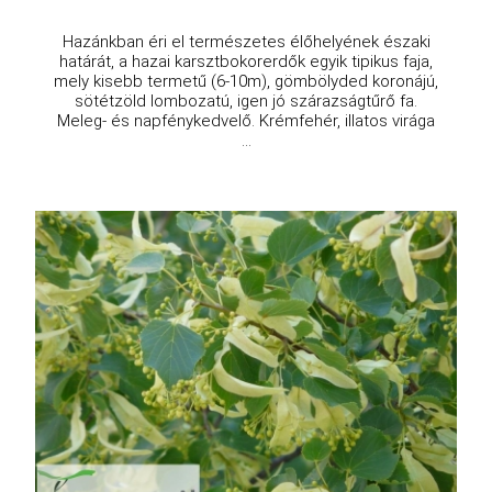
Hazánkban éri el természetes élőhelyének északi
határát, a hazai karsztbokorerdők egyik tipikus faja,
mely kisebb termetű (6-10m), gömbölyded koronájú,
sötétzöld lombozatú, igen jó szárazságtűrő fa.
Meleg- és napfénykedvelő. Krémfehér, illatos virága
...