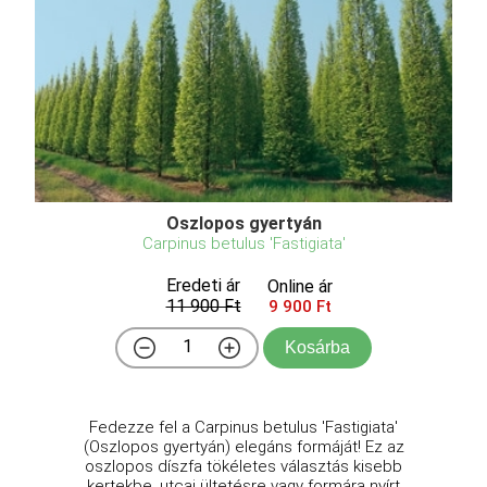
Oszlopos gyertyán
Carpinus betulus 'Fastigiata'
Eredeti ár
Online ár
11 900 Ft
9 900 Ft
Kosárba
Fedezze fel a Carpinus betulus 'Fastigiata'
(Oszlopos gyertyán) elegáns formáját! Ez az
oszlopos díszfa tökéletes választás kisebb
kertekbe, utcai ültetésre vagy formára nyírt