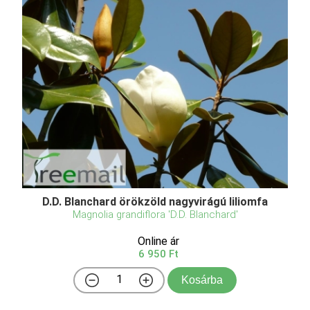
D.D. Blanchard örökzöld nagyvirágú liliomfa
Magnolia grandiflora 'D.D. Blanchard'
Online ár
6 950 Ft
Kosárba