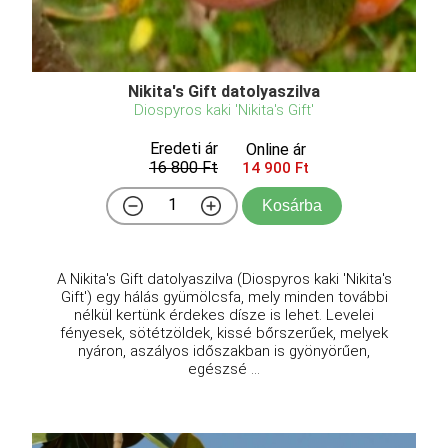
Nikita's Gift datolyaszilva
Diospyros kaki 'Nikita's Gift'
Eredeti ár
Online ár
16 800 Ft
14 900 Ft
Kosárba
A Nikita's Gift datolyaszilva (Diospyros kaki 'Nikita's
Gift') egy hálás gyümölcsfa, mely minden további
nélkül kertünk érdekes dísze is lehet. Levelei
fényesek, sötétzöldek, kissé bőrszerűek, melyek
nyáron, aszályos időszakban is gyönyörűen,
egészsé ...