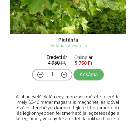
Platánfa
Platanus acerifolia
Eredeti ár
Online ár
4 950 Ft
5 750 Ft
Kosárba
A juharlevelű platán egy impozáns méretet elérő fa,
mely 30-40 méter magasra is megnőhet, és idővel
széles, terebélyes koronát fejleszt. Legismertebb
és legkönnyebben felismerhető jellegzetessége a
kéreg, amely vékony, lekerekített lapokban hámlik, é
...