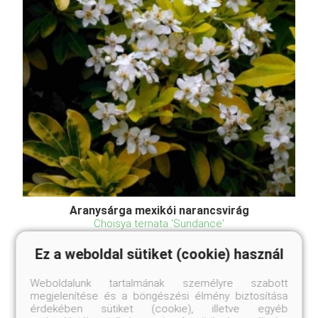
Aranysárga mexikói narancsvirág
Choisya ternata 'Sundance'
Eredeti ár
Online ár
Ez a weboldal sütiket (cookie) használ
4 250 Ft
3 900 Ft
Weboldalunk tartalmának személyre szabott
Kosárba
megjelenítése és a böngészési élmény biztosítása
érdekében sütiket (cookie), illetve egyéb