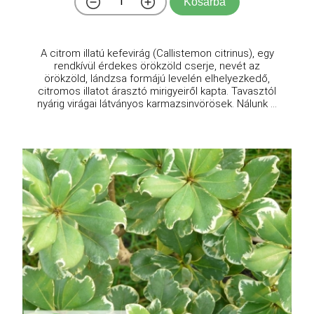
Kosárba
A citrom illatú kefevirág (Callistemon citrinus), egy
rendkívül érdekes örökzöld cserje, nevét az
örökzöld, lándzsa formájú levelén elhelyezkedő,
citromos illatot árasztó mirigyeiről kapta. Tavasztól
nyárig virágai látványos karmazsinvörösek. Nálunk ...