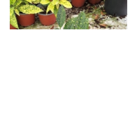
Aranyfoltos japán babérsom
Aucuba japonica 'Picturata'
Online ár
17 600 Ft