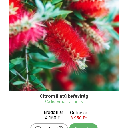
Citrom illatú kefevirág
Callistemon citrinus
Eredeti ár
Online ár
4 150 Ft
3 950 Ft