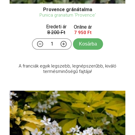
Provence gránátalma
Punica granatum 'Provence'
Eredeti ár
Online ár
8 200 Ft
7 950 Ft
Kosárba
A franciák egyik legszebb, legnépszerűbb, kiváló
termésminőségű fajtája!