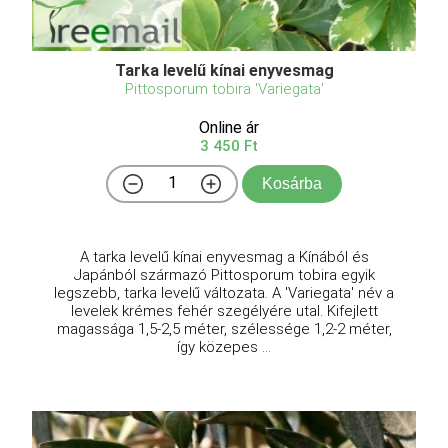
Tarka levelű kínai enyvesmag
Pittosporum tobira 'Variegata'
Online ár
3 450 Ft
Kosárba
A tarka levelű kínai enyvesmag a Kínából és
Japánból származó Pittosporum tobira egyik
legszebb, tarka levelű változata. A 'Variegata' név a
levelek krémes fehér szegélyére utal. Kifejlett
magassága 1,5-2,5 méter, szélessége 1,2-2 méter,
így közepes ...