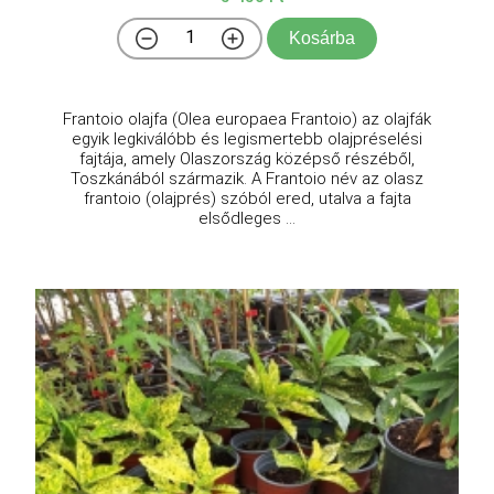
Kosárba
Frantoio olajfa (Olea europaea Frantoio) az olajfák
egyik legkiválóbb és legismertebb olajpréselési
fajtája, amely Olaszország középső részéből,
Toszkánából származik. A Frantoio név az olasz
frantoio (olajprés) szóból ered, utalva a fajta
elsődleges ...