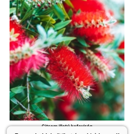
Citrom illatú kefevirág
Callistemon citrinus