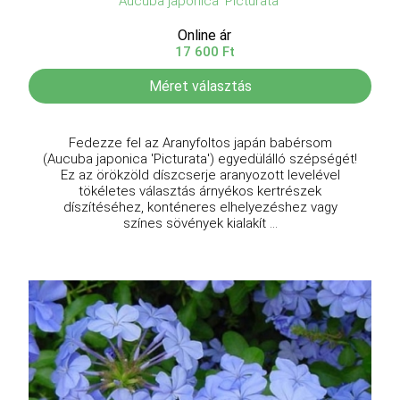
Aucuba japonica 'Picturata'
Online ár
17 600 Ft
Méret választás
Fedezze fel az Aranyfoltos japán babérsom
(Aucuba japonica 'Picturata') egyedülálló szépségét!
Ez az örökzöld díszcserje aranyozott levelével
tökéletes választás árnyékos kertrészek
díszítéséhez, konténeres elhelyezéshez vagy
színes sövények kialakít ...