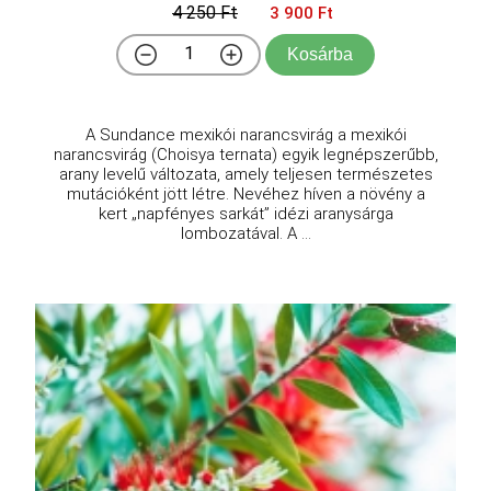
4 250 Ft
3 900 Ft
Kosárba
A Sundance mexikói narancsvirág a mexikói
narancsvirág (Choisya ternata) egyik legnépszerűbb,
arany levelű változata, amely teljesen természetes
mutációként jött létre. Nevéhez híven a növény a
kert „napfényes sarkát” idézi aranysárga
lombozatával. A ...