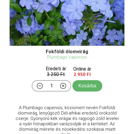
Fokföldi ólomvirág
Plumbago capensis
Eredeti ár
Online ár
3 250 Ft
2 950 Ft
Kosárba
A Plumbago capensis, közismert nevén Fokföldi
ólomvirág, lenyűgöző Dél-afrikai eredetű örökzöld
cserje. Gyönyörű kék virágai és ragyogó zöld levelei
a nyári hónapokban varázsolják el a kerteket. Az
ólomvirág mérete és növekedési szokásai miatt