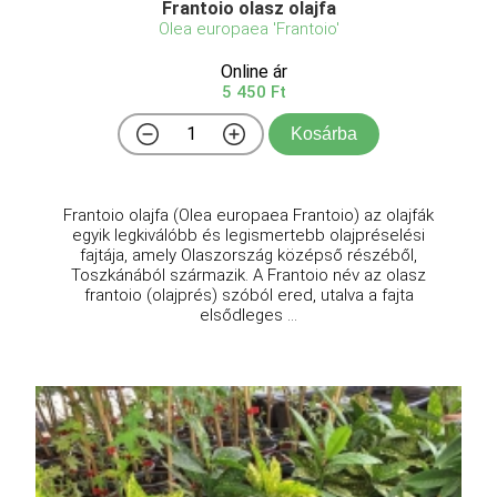
Frantoio olasz olajfa
Olea europaea 'Frantoio'
Online ár
5 450 Ft
Kosárba
Frantoio olajfa (Olea europaea Frantoio) az olajfák
egyik legkiválóbb és legismertebb olajpréselési
fajtája, amely Olaszország középső részéből,
Toszkánából származik. A Frantoio név az olasz
frantoio (olajprés) szóból ered, utalva a fajta
elsődleges ...