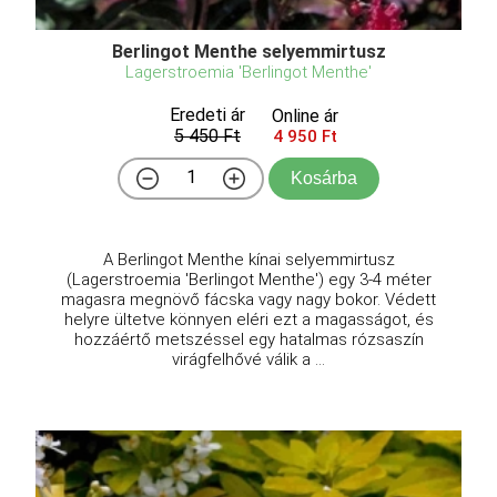
Berlingot Menthe selyemmirtusz
Lagerstroemia 'Berlingot Menthe'
Eredeti ár
Online ár
5 450 Ft
4 950 Ft
Kosárba
A Berlingot Menthe kínai selyemmirtusz
(Lagerstroemia 'Berlingot Menthe') egy 3-4 méter
magasra megnövő fácska vagy nagy bokor. Védett
helyre ültetve könnyen eléri ezt a magasságot, és
hozzáértő metszéssel egy hatalmas rózsaszín
virágfelhővé válik a ...