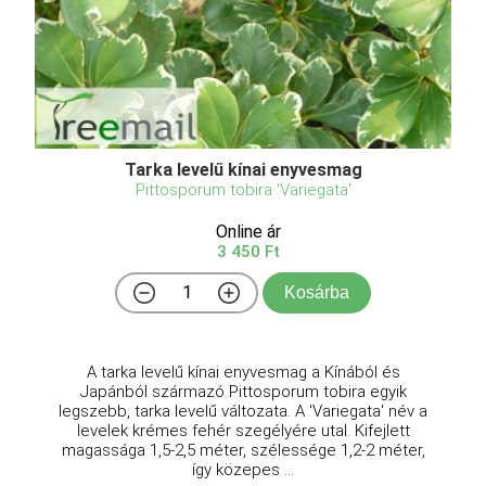
Tarka levelű kínai enyvesmag
Pittosporum tobira 'Variegata'
Online ár
3 450 Ft
Kosárba
A tarka levelű kínai enyvesmag a Kínából és
Japánból származó Pittosporum tobira egyik
legszebb, tarka levelű változata. A 'Variegata' név a
levelek krémes fehér szegélyére utal. Kifejlett
magassága 1,5-2,5 méter, szélessége 1,2-2 méter,
így közepes ...