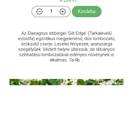
4 550 Ft
Kosárba
Az Elaeagnus ebbingei 'Gilt Edge' (Tarkalevelű
ezüstfa) egzotikus megjelenésű, dús lombozatú,
örökzöld cserje. Levelei fényesek, aranysárga
szegélyűek. Védett helyre ültessük, de látványos
színhatású lombozatával edényes növénynek is
alkalmas. 7a-9b ...