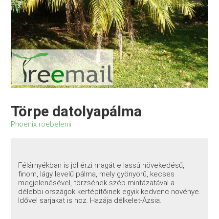
Törpe datolyapálma
Phoenix roebelenii
Félárnyékban is jól érzi magát e lassú növekedésű,
finom, lágy levelű pálma, mely gyönyörű, kecses
megjelenésével, törzsének szép mintázatával a
délebbi országok kertépítőinek egyik kedvenc növénye.
Idővel sarjakat is hoz. Hazája délkelet-Ázsia.