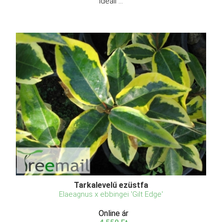
ideáli ...
Tarkalevelű ezüstfa
Elaeagnus x ebbingei 'Gilt Edge'
Online ár