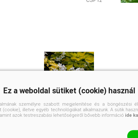
CSP12
Ez a weboldal sütiket (cookie) használ
talmának személyre szabott megjelenítése és a böngészési él
 (cookie), illetve egyéb technológiákat alkalmazunk. A sütik hasz
Aranysárga mexikói narancsvirág
valamint azok testreszabási lehetőségeiről bővebb információ
ide k
Choisya ternata 'Sundance'
Eredeti ár
Online ár