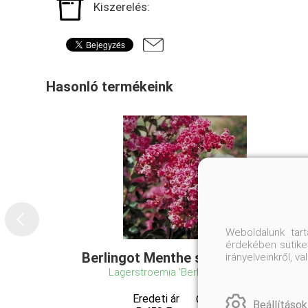
Kiszerelés:
Hasonló termékeink
Weboldalunk tar
érdekében sütiket
Berlingot Menthe selyemmirtusz
irányelveinkről, 
Lagerstroemia 'Berlingot Menthe'
Eredeti ár
Online ár
Beállítások