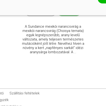
4 250 Ft
3 900 Ft
Kosárba
A Sundance mexikói narancsvirág a
mexikói narancsvirág (Choisya ternata)
egyik legnépszerűbb, arany levelű
változata, amely teljesen természetes
mutációként jött létre. Nevéhez híven a
növény a kert „napfényes sarkát” idézi
aranysárga lombozatával. A ...
ató
Szállítási feltételek
egyzék