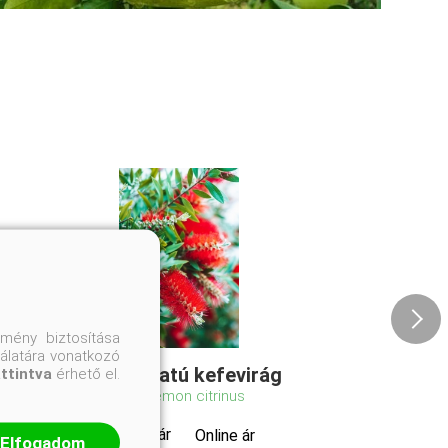
mény biztosítása
nálatára vonatkozó
Citrom illatú kefevirág
attintva
érhető el.
Callistemon citrinus
Eredeti ár
Online ár
Elfogadom