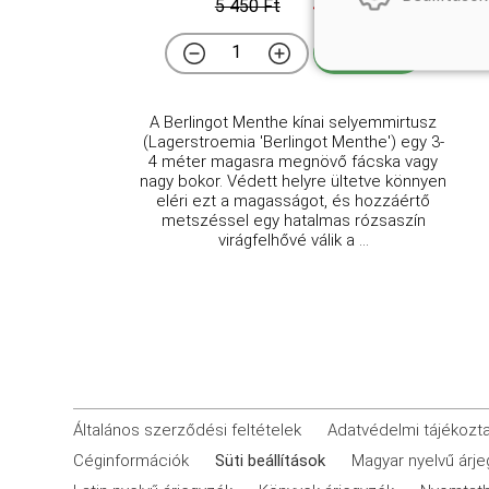
5 450 Ft
4 950 Ft
Kosárba
A Berlingot Menthe kínai selyemmirtusz
(Lagerstroemia 'Berlingot Menthe') egy 3-
4 méter magasra megnövő fácska vagy
nagy bokor. Védett helyre ültetve könnyen
eléri ezt a magasságot, és hozzáértő
metszéssel egy hatalmas rózsaszín
virágfelhővé válik a ...
Általános szerződési feltételek
Adatvédelmi tájékozt
Céginformációk
Süti beállítások
Magyar nyelvű árj