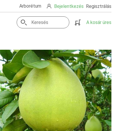
Arborétum
Bejelentkezés
Regisztrálás
A kosár üres