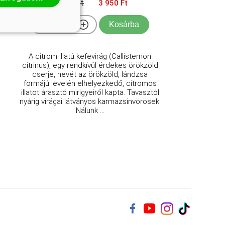
4 150 Ft
3 950 Ft
Kosárba
A citrom illatú kefevirág (Callistemon
citrinus), egy rendkívül érdekes örökzöld
cserje, nevét az örökzöld, lándzsa
formájú levelén elhelyezkedő, citromos
illatot árasztó mirigyeiről kapta. Tavasztól
nyárig virágai látványos karmazsinvörösek.
Nálunk ...