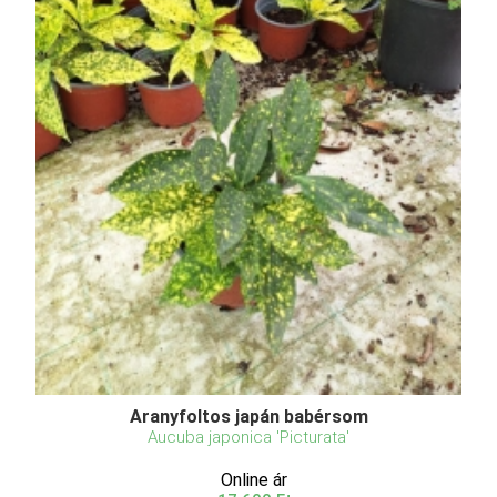
Aranyfoltos japán babérsom
Aucuba japonica 'Picturata'
Online ár