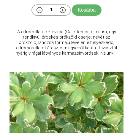
Kosárba
A citrom illatú kefevirág (Callistemon citrinus), egy
rendkívül érdekes örökzöld cserje, nevét az
örökzöld, lándzsa formájú levelén elhelyezkedő,
citromos illatot árasztó mirigyeiről kapta. Tavasztól
nyárig virágai látványos karmazsinvörösek. Nálunk ...