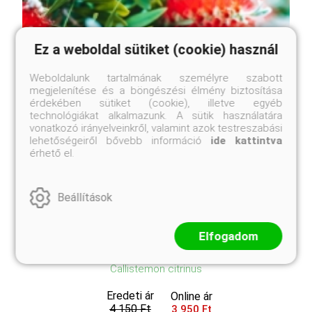
Ez a weboldal sütiket (cookie) használ
Weboldalunk tartalmának személyre szabott
megjelenítése és a böngészési élmény biztosítása
érdekében sütiket (cookie), illetve egyéb
technológiákat alkalmazunk. A sütik használatára
vonatkozó irányelveinkről, valamint azok testreszabási
lehetőségeiről bővebb információ
ide kattintva
érhető el.
Beállítások
Elfogadom
Citrom illatú kefevirág
Callistemon citrinus
Eredeti ár
Online ár
4 150 Ft
3 950 Ft