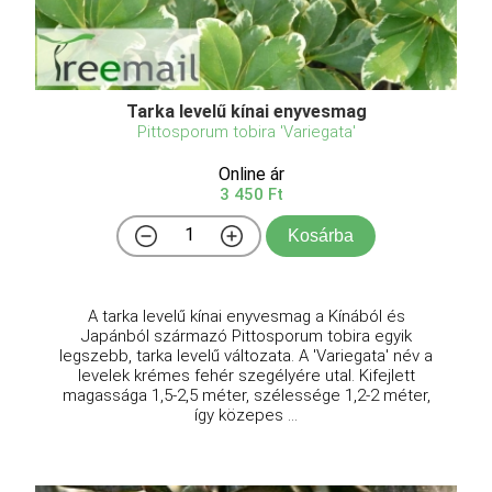
Tarka levelű kínai enyvesmag
Pittosporum tobira 'Variegata'
Online ár
3 450 Ft
Kosárba
A tarka levelű kínai enyvesmag a Kínából és
Japánból származó Pittosporum tobira egyik
legszebb, tarka levelű változata. A 'Variegata' név a
levelek krémes fehér szegélyére utal. Kifejlett
magassága 1,5-2,5 méter, szélessége 1,2-2 méter,
így közepes ...