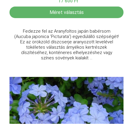
17 600 Ft
Méret választás
Fedezze fel az Aranyfoltos japán babérsom
(Aucuba japonica 'Picturata') egyedülálló szépségét!
Ez az örökzöld díszcserje aranyozott levelével
tökéletes választás árnyékos kertrészek
díszítéséhez, konténeres elhelyezéshez vagy
színes sövények kialakít ...