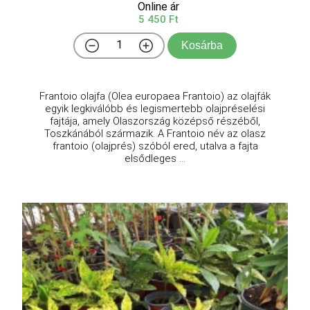
Online ár
5 450 Ft
Kosárba
Frantoio olajfa (Olea europaea Frantoio) az olajfák
egyik legkiválóbb és legismertebb olajpréselési
fajtája, amely Olaszország középső részéből,
Toszkánából származik. A Frantoio név az olasz
frantoio (olajprés) szóból ered, utalva a fajta
elsődleges ...