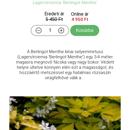
Lagerstroemia 'Berlingot Menthe'
Eredeti ár
Online ár
5 450 Ft
4 950 Ft
Kosárba
A Berlingot Menthe kínai selyemmirtusz
(Lagerstroemia 'Berlingot Menthe') egy 3-4 méter
magasra megnövő fácska vagy nagy bokor. Védett
helyre ültetve könnyen eléri ezt a magasságot, és
hozzáértő metszéssel egy hatalmas rózsaszín
virágfelhővé válik a ...