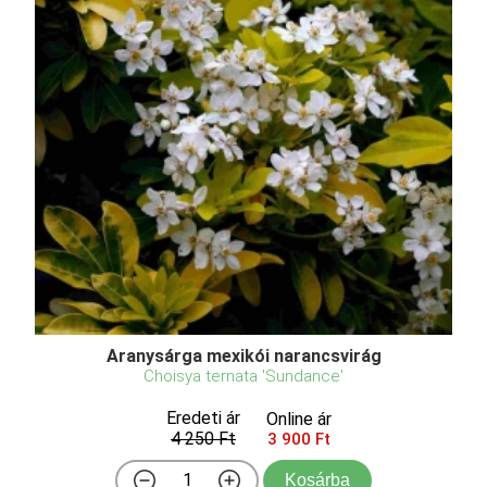
Aranysárga mexikói narancsvirág
Choisya ternata 'Sundance'
Eredeti ár
Online ár
4 250 Ft
3 900 Ft
Kosárba