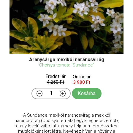
Aranysárga mexikói narancsvirág
Choisya ternata 'Sundance'
Eredeti ár
Online ár
4 250 Ft
3 900 Ft
Kosárba
A Sundance mexikói narancsvirág a mexikói
narancsvirág (Choisya ternata) egyik legnépszerűbb,
arany levelű változata, amely teljesen természetes
mutációként jött létre. Nevéhez híven a növény a