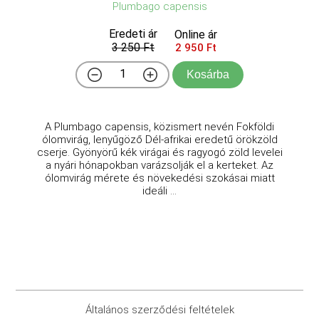
Plumbago capensis
Eredeti ár
Online ár
3 250 Ft
2 950 Ft
Kosárba
A Plumbago capensis, közismert nevén Fokföldi
ólomvirág, lenyűgöző Dél-afrikai eredetű örökzöld
cserje. Gyönyörű kék virágai és ragyogó zöld levelei
a nyári hónapokban varázsolják el a kerteket. Az
ólomvirág mérete és növekedési szokásai miatt
ideáli ...
Általános szerződési feltételek