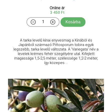
Online ár
3 450 Ft
Kosárba
A tarka levelű kínai enyvesmag a Kínából és
Japánból származó Pittosporum tobira egyik
legszebb, tarka levelű változata. A 'Variegata' név a
levelek krémes fehér szegélyére utal. Kifejlett
magassága 1,5-2,5 méter, szélessége 1,2-2 méter,
így közepes ...