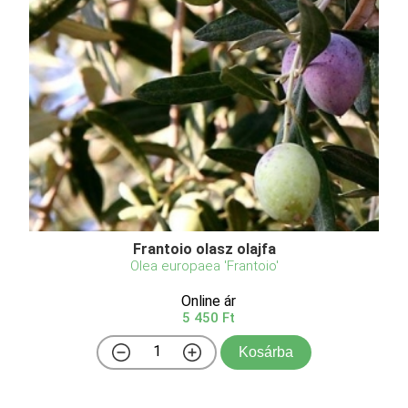
Frantoio olasz olajfa
Olea europaea 'Frantoio'
Online ár
5 450 Ft
Kosárba