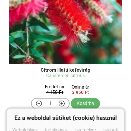
Citrom illatú kefevirág
Callistemon citrinus
Eredeti ár
Online ár
4 150 Ft
3 950 Ft
Kosárba
Ez a weboldal sütiket (cookie) használ
A citrom illatú kefevirág (Callistemon citrinus), egy
Weboldalunk tartalmának személyre szabott
rendkívül érdekes örökzöld cserje, nevét az