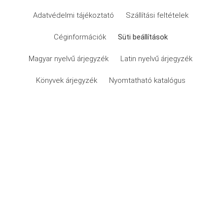
Adatvédelmi tájékoztató
Szállítási feltételek
Céginformációk
Süti beállítások
Magyar nyelvű árjegyzék
Latin nyelvű árjegyzék
Könyvek árjegyzék
Nyomtatható katalógus
© 2019 - 2026 Treemail.
Minden jog fenntartva.
Készítette: Overflow.