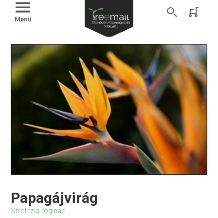
Menü
Papagájvirág
Strelitzia reginae