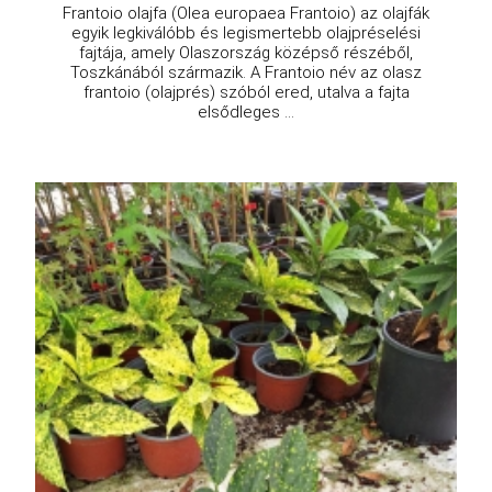
Frantoio olajfa (Olea europaea Frantoio) az olajfák
egyik legkiválóbb és legismertebb olajpréselési
fajtája, amely Olaszország középső részéből,
Toszkánából származik. A Frantoio név az olasz
frantoio (olajprés) szóból ered, utalva a fajta
elsődleges ...