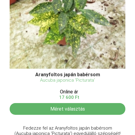
Aranyfoltos japán babérsom
Aucuba japonica 'Picturata'
Online ár
17 600 Ft
Méret választás
Fedezze fel az Aranyfoltos japán babérsom
(Aucuba japonica 'Picturata') egyedülálló szépségét!