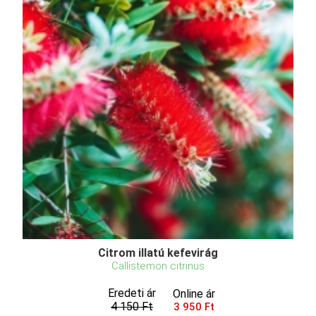
Citrom illatú kefevirág
Callistemon citrinus
Eredeti ár
Online ár
4 150 Ft
3 950 Ft