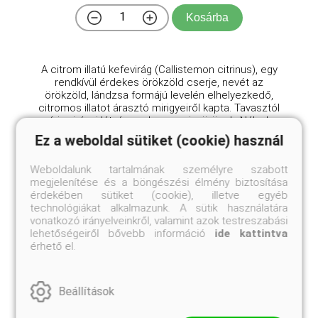
Kosárba
A citrom illatú kefevirág (Callistemon citrinus), egy
rendkívül érdekes örökzöld cserje, nevét az
örökzöld, lándzsa formájú levelén elhelyezkedő,
citromos illatot árasztó mirigyeiről kapta. Tavasztól
nyárig virágai látványos karmazsinvörösek. Nálunk ...
Ez a weboldal sütiket (cookie) használ
Weboldalunk tartalmának személyre szabott
megjelenítése és a böngészési élmény biztosítása
érdekében sütiket (cookie), illetve egyéb
technológiákat alkalmazunk. A sütik használatára
vonatkozó irányelveinkről, valamint azok testreszabási
lehetőségeiről bővebb információ
ide kattintva
érhető el.
Beállítások