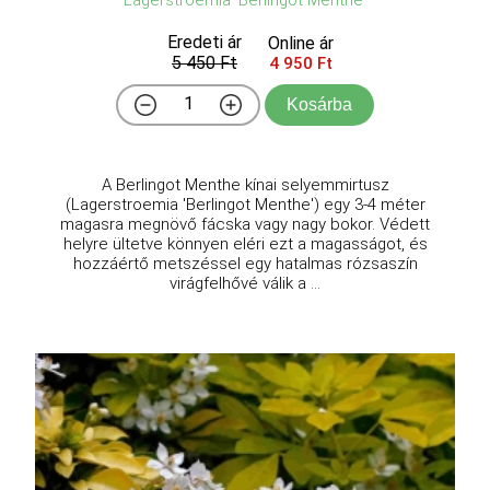
Lagerstroemia 'Berlingot Menthe'
Eredeti ár
Online ár
5 450 Ft
4 950 Ft
Kosárba
A Berlingot Menthe kínai selyemmirtusz
(Lagerstroemia 'Berlingot Menthe') egy 3-4 méter
magasra megnövő fácska vagy nagy bokor. Védett
helyre ültetve könnyen eléri ezt a magasságot, és
hozzáértő metszéssel egy hatalmas rózsaszín
virágfelhővé válik a ...