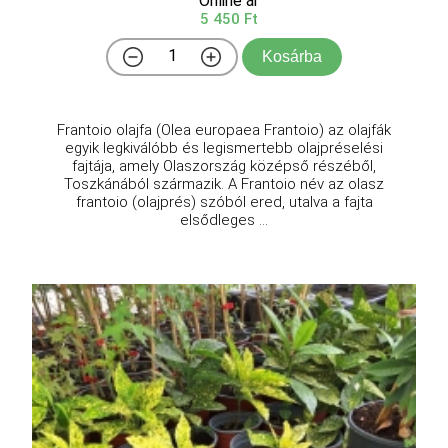
Online ár
5 450 Ft
Kosárba
Frantoio olajfa (Olea europaea Frantoio) az olajfák
egyik legkiválóbb és legismertebb olajpréselési
fajtája, amely Olaszország középső részéből,
Toszkánából származik. A Frantoio név az olasz
frantoio (olajprés) szóból ered, utalva a fajta
elsődleges ...