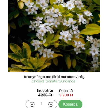
Aranysárga mexikói narancsvirág
Choisya ternata 'Sundance'
Eredeti ár
Online ár
4 250 Ft
3 900 Ft
Kosárba