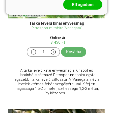
Elfogadom
Tarka levelű kínai enyvesmag
Pittosporum tobira 'Variegata'
Online ár
3 450 Ft
Kosárba
A tarka levelű kínai enyvesmag a Kínából és
Japánból származó Pittosporum tobira egyik
legszebb, tarka levelű változata. A 'Variegata' név a
levelek krémes fehér szegélyére utal. Kifejlett
magassága 1,5-2,5 méter, szélessége 1,2-2 méter,
így közepes ...