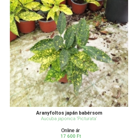
Aranyfoltos japán babérsom
Aucuba japonica 'Picturata'
Online ár
17 600 Ft