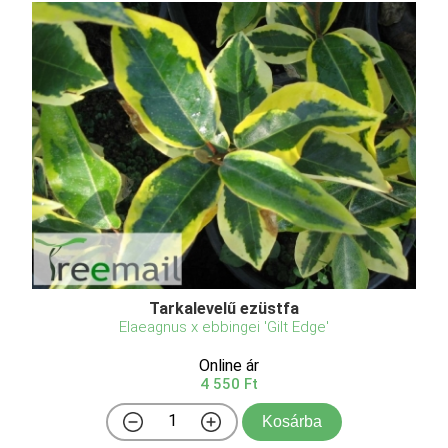
Tarkalevelű ezüstfa
Elaeagnus x ebbingei 'Gilt Edge'
Online ár
4 550 Ft
Kosárba