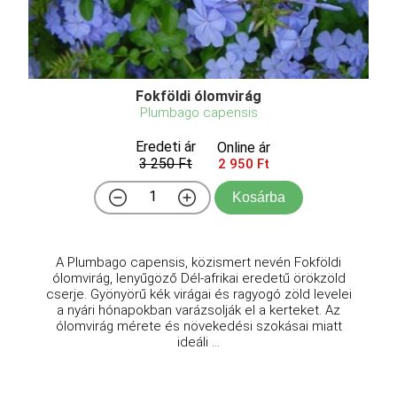
Fokföldi ólomvirág
Plumbago capensis
Eredeti ár
Online ár
3 250 Ft
2 950 Ft
Kosárba
A Plumbago capensis, közismert nevén Fokföldi
ólomvirág, lenyűgöző Dél-afrikai eredetű örökzöld
cserje. Gyönyörű kék virágai és ragyogó zöld levelei
a nyári hónapokban varázsolják el a kerteket. Az
ólomvirág mérete és növekedési szokásai miatt
ideáli ...