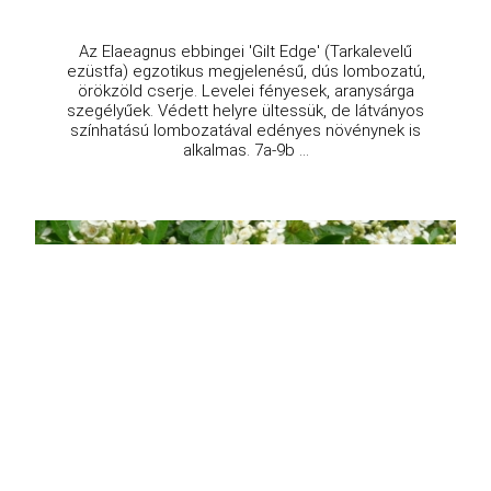
Az Elaeagnus ebbingei 'Gilt Edge' (Tarkalevelű
ezüstfa) egzotikus megjelenésű, dús lombozatú,
örökzöld cserje. Levelei fényesek, aranysárga
szegélyűek. Védett helyre ültessük, de látványos
színhatású lombozatával edényes növénynek is
alkalmas. 7a-9b ...