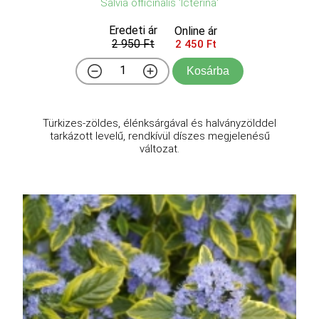
Salvia officinalis 'Icterina'
Eredeti ár
Online ár
2 950 Ft
2 450 Ft
Kosárba
Türkizes-zöldes, élénksárgával és halványzölddel
tarkázott levelű, rendkívül díszes megjelenésű
változat.