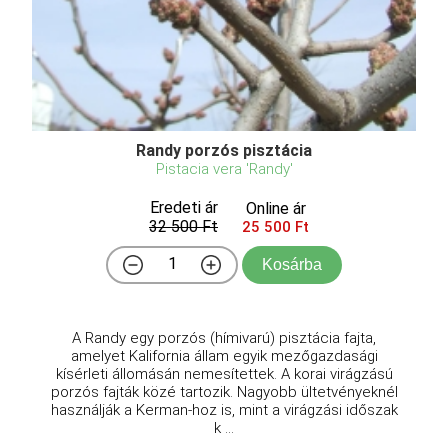
Randy porzós pisztácia
Pistacia vera 'Randy'
Eredeti ár
Online ár
32 500 Ft
25 500 Ft
Kosárba
A Randy egy porzós (hímivarú) pisztácia fajta,
amelyet Kalifornia állam egyik mezőgazdasági
kísérleti állomásán nemesítettek. A korai virágzású
porzós fajták közé tartozik. Nagyobb ültetvényeknél
használják a Kerman-hoz is, mint a virágzási időszak
k ...