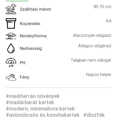
50-70 cm
Szállítási méret:
K4
Kiszerelés:
Alacsonyan elágazó
Növényforma:
Átlagos vízigényű
Nedvesség:
Talajban nem válogat
PH:
Napos helyre
Fény:
#mediterrán növények
#madárbarát kertek
#modern, minimalista kertek
#gyümölcsös és konyhakertek
#díszfák