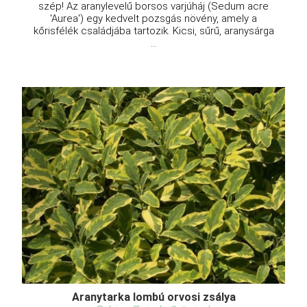
szép! Az aranylevelű borsos varjúháj (Sedum acre
'Aurea') egy kedvelt pozsgás növény, amely a
kőrisfélék családjába tartozik. Kicsi, sűrű, aranysárga
...
Aranytarka lombú orvosi zsálya