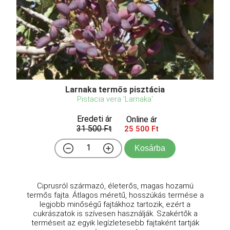
Larnaka termős pisztácia
Pistacia vera 'Larnaka'
Eredeti ár
Online ár
31 500 Ft
25 500 Ft
Kosárba
Ciprusról származó, életerős, magas hozamú
termős fajta. Átlagos méretű, hosszúkás termése a
legjobb minőségű fajtákhoz tartozik, ezért a
cukrászatok is szívesen használják. Szakértők a
terméseit az egyik legízletesebb fajtaként tartják