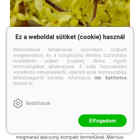
Ez a weboldal sütiket (cookie) használ
Weboldalunk tartalmának személyre szabott
megjelenítése és a böngészési élmény biztosítása
Weber's Favorit pompás aranyfa, aranyvessző
érdekében sütiket (cookie), illetve egyéb
Forsythia x intermedia 'Weber's Favorit'
technológiákat alkalmazunk. A sütik használatára
vonatkozó irányelveinkről, valamint azok testreszabási
Eredeti ár
Online ár
lehetőségeiről bővebb információ
ide kattintva
3 250 Ft
2 950 Ft
érhető el.
Kosárba
Beállítások
A Forsythia x intermedia 'Weber's Favorit', magyar
Elfogadom
nevén aranyvessző, egy igazi kuriózum az aranyfák
között. Míg a hagyományos aranyfák hatalmas
bokrokká cseperedhetnek, addig ez a fajta
megmarad alacsony, kompakt termetűnek. Március-