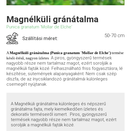
Magnélküli gránátalma
Punica granatum 'Mollar de Elche'
50-70 cm
Szállítási méret:
A
Magnélküli gránátalma (Punica granatum 'Mollar de Elche')
termése
. A piros, gyöngyszerű termések
késői érésű, nagyon ízletes
nagyobb része nem tartalmaz magot, ezért sorolják a
magnélküli fajták közé. Felhasználható friss fogyasztásra, lé
készítése, sütemények alapanyagaként. Nem csak szép
díszfa, de az ínycsiklandozó gránátalmái különleges
csemegét nyújtanak.
A Magnélküli gránátalma különleges és népszerű
gránátalma fajta, mely kiemelkedően ízletes és
dekoratív terméseiről ismert. Piros, gyöngyszerű
termések nagyobb része nem tartalmaz magot, ezért
sorolják a magnélküli fajták közé.