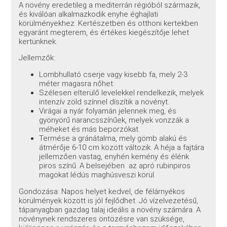
A növény eredetileg a mediterrán régióból származik,
és kiválóan alkalmazkodik enyhe éghajlati
körülményekhez. Kertészetben és otthoni kertekben
egyaránt megterem, és értékes kiegészítője lehet
kertünknek.
Jellemzők:
Lombhullató cserje vagy kisebb fa, mely 2-3
méter magasra nőhet.
Szélesen elterülő levelekkel rendelkezik, melyek
intenzív zöld színnel díszítik a növényt.
Virágai a nyár folyamán jelennek meg, és
gyönyörű narancsszínűek, melyek vonzzák a
méheket és más beporzókat.
Termése a gránátalma, mely gömb alakú és
átmérője 6-10 cm között változik. A héja a fajtára
jellemzően vastag, enyhén kemény és élénk
piros színű. A belsejében az apró rubinpiros
magokat lédús maghúsveszi körül.
Gondozása: Napos helyet kedvel, de félárnyékos
körülmények között is jól fejlődhet. Jó vízelvezetésű,
tápanyagban gazdag talaj ideális a növény számára. A
növénynek rendszeres öntözésre van szüksége,