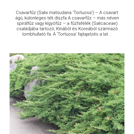
Csavarfűz (Salix matsudana 'Tortuosa') – A csavart
ágú, különleges téli díszfa A csavarfűz – más néven
spirálfűz vagy kígyófűz – a fűzfafélék (Salicaceae)
családjába tartozó, Kínából és Koreából származó
lombhullató fa. A 'Tortuosa' fajtajelzés a lat ...