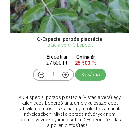
C-Especial porzós pisztácia
Pistacia vera 'C-Especial'
Eredeti ár
Online ár
27 500 Ft
25 500 Ft
Kosárba
A C-Especial porzós pisztácia (Pistacia vera) egy
különleges beporzófajta, amely kulcsszerepet
játszik a termős pisztáciák gyümölcshozamának
növelésében. Mivel a porzós növények nem
eredményeznek gyümölcsöt, a C-Especial feladata
a pollen biztosítása ...