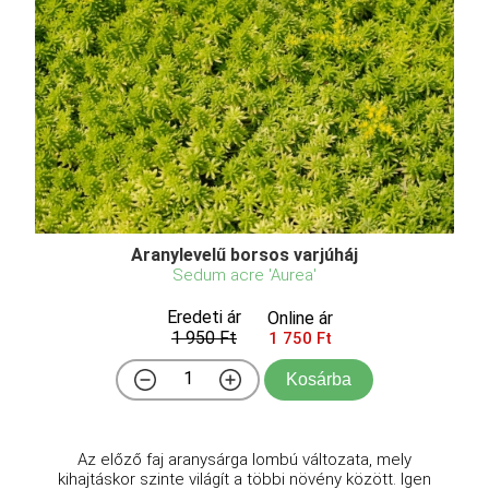
Aranylevelű borsos varjúháj
Sedum acre 'Aurea'
Eredeti ár
Online ár
1 950 Ft
1 750 Ft
Kosárba
Az előző faj aranysárga lombú változata, mely
kihajtáskor szinte világít a többi növény között. Igen