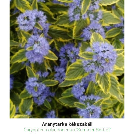
Aranytarka kékszakáll
Caryopteris clandonensis 'Summer Sorbet'