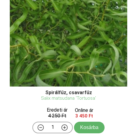
Spirálfűz, csavarfűz
Salix matsudana 'Tortuosa'
Eredeti ár
Online ár
4 250 Ft
3 450 Ft
Kosárba