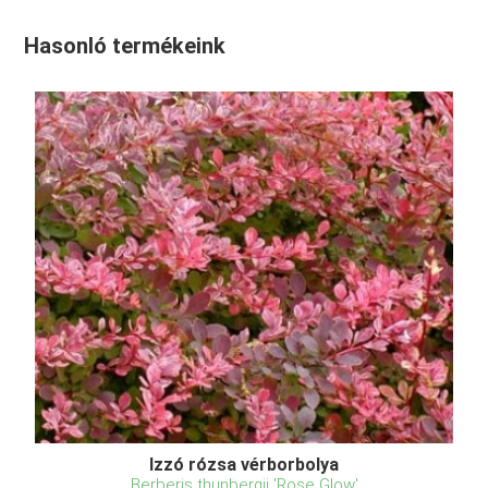
Hasonló termékeink
Izzó rózsa vérborbolya
Berberis thunbergii 'Rose Glow'