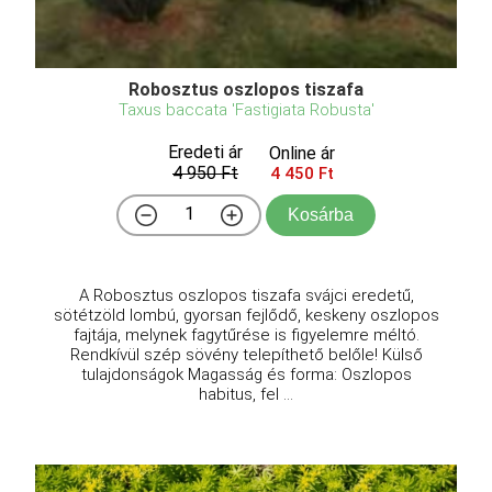
Robosztus oszlopos tiszafa
Taxus baccata 'Fastigiata Robusta'
Eredeti ár
Online ár
4 950 Ft
4 450 Ft
Kosárba
A Robosztus oszlopos tiszafa svájci eredetű,
sötétzöld lombú, gyorsan fejlődő, keskeny oszlopos
fajtája, melynek fagytűrése is figyelemre méltó.
Rendkívül szép sövény telepíthető belőle! Külső
tulajdonságok Magasság és forma: Oszlopos
habitus, fel ...