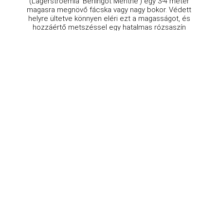
(Lagerstroemia 'Berlingot Menthe') egy 3-4 méter
magasra megnövő fácska vagy nagy bokor. Védett
helyre ültetve könnyen eléri ezt a magasságot, és
hozzáértő metszéssel egy hatalmas rózsaszín
virágfelhővé válik a ...
Platánfa