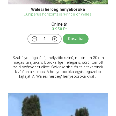
Walesi herceg henyeboróka
Juniperus horizontalis 'Prince of Wales'
Online ár
3 950 Ft
Kosárba
Szabályos ágállású, mélyzöld színű, maximum 30 cm
magas talajtakaró boróka. Igen elegáns, sűrű, tömött
zöld szőnyeget alkot. Sziklakertbe és talajtakarónak
kiválóan alkalmas. A henye boróka egyik legszebb
fajtája! A 'Walesi herceg' henyeboróka kivál ...