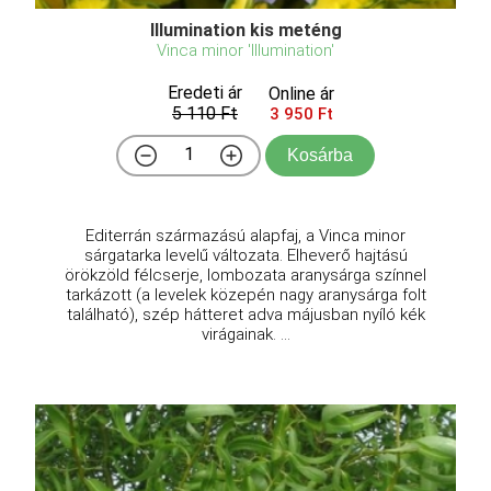
Illumination kis meténg
Vinca minor 'Illumination'
Eredeti ár
Online ár
5 110 Ft
3 950 Ft
Kosárba
Editerrán származású alapfaj, a Vinca minor
sárgatarka levelű változata. Elheverő hajtású
örökzöld félcserje, lombozata aranysárga színnel
tarkázott (a levelek közepén nagy aranysárga folt
található), szép hátteret adva májusban nyíló kék
virágainak. ...