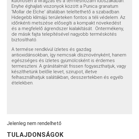
különösen a virágzás és a terméshozam időszakában.
Enyhe éghajlati viszonyok között a Punica granatum
'Mollar de Elche' általában teleltethető a szabadban.
Hidegebb klímájú területeken fontos a téli védelem. Az
időnkénti metszése elősegíti a kompakt növekedést
és a megfelelő ágrendszer kialakítását. Öntermékeny,
de másik fajta telepítésével nagyobb terméskötés
biztosítható.
A termése rendkívül ízletes és gazdag
antioxidánsokban, így nemcsak dísznövényként, hanem
egészséges és ízletes gyümölcsként is érdemes
termeszteni. A gránátalmát frissen fogyaszthatjuk, vagy
készíthetünk belőle levet, szirupot, illetve
felhasználhatjuk salátákban, desszertekben és egyéb
ételekben.
Jelenleg nem rendelhető
TULAJDONSÁGOK