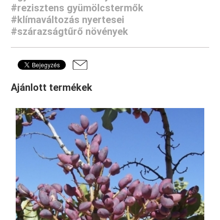
#rezisztens gyümölcstermők
#klímaváltozás nyertesei
#szárazságtűrő növények
Ajánlott termékek