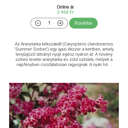
Online ár
2 950 Ft
Kosárba
Az Aranytarka kékszakáll (Caryopteris clandonensis
'Summer Sorbet') egy igazi ékszer a kertben, amely
lenyűgöző látványt nyújt egész nyáron át. A növény
színes levelei aranytarka és zöld színűek, melyek a
napfényben csodálatosan ragyognak. A nyári hó ...