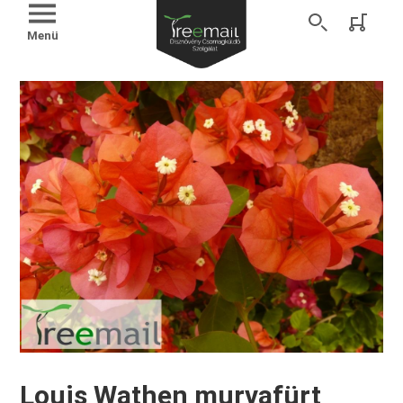
Menü
Louis Wathen murvafürt