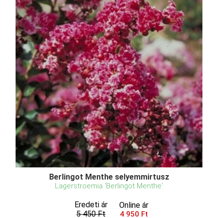
Berlingot Menthe selyemmirtusz
Lagerstroemia 'Berlingot Menthe'
Eredeti ár
Online ár
5 450 Ft
4 950 Ft