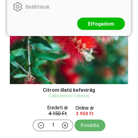
Beállítások
Elfogadom
Citrom illatú kefevirág
Callistemon citrinus
Eredeti ár
Online ár
4 150 Ft
3 950 Ft
Kosárba