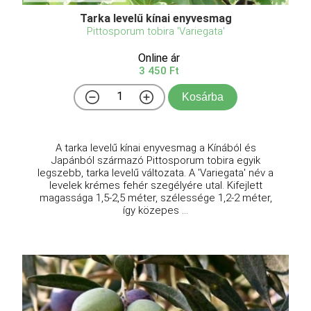
Tarka levelű kínai enyvesmag
Pittosporum tobira 'Variegata'
Online ár
3 450 Ft
Kosárba
A tarka levelű kínai enyvesmag a Kínából és
Japánból származó Pittosporum tobira egyik
legszebb, tarka levelű változata. A 'Variegata' név a
levelek krémes fehér szegélyére utal. Kifejlett
magassága 1,5-2,5 méter, szélessége 1,2-2 méter,
így közepes ...