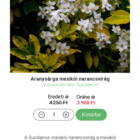
Aranysárga mexikói narancsvirág
Choisya ternata 'Sundance'
Eredeti ár
Online ár
4 250 Ft
3 900 Ft
Kosárba
A Sundance mexikói narancsvirág a mexikói