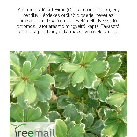
A citrom illatú kefevirág (Callistemon citrinus), egy
rendkívül érdekes örökzöld cserje, nevét az
örökzöld, lándzsa formájú levelén elhelyezkedő,
citromos illatot árasztó mirigyeiről kapta. Tavasztól
nyárig virágai látványos karmazsinvörösek. Nálunk ...