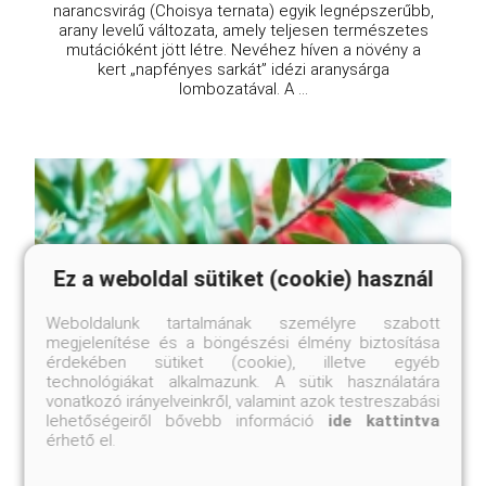
narancsvirág (Choisya ternata) egyik legnépszerűbb,
arany levelű változata, amely teljesen természetes
mutációként jött létre. Nevéhez híven a növény a
kert „napfényes sarkát” idézi aranysárga
lombozatával. A ...
Ez a weboldal sütiket (cookie) használ
Weboldalunk tartalmának személyre szabott
megjelenítése és a böngészési élmény biztosítása
érdekében sütiket (cookie), illetve egyéb
technológiákat alkalmazunk. A sütik használatára
vonatkozó irányelveinkről, valamint azok testreszabási
lehetőségeiről bővebb információ
ide kattintva
érhető el.