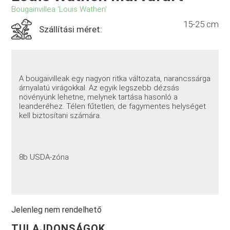
Bougainvillea 'Louis Wathen'
15-25 cm
Szállítási méret:
A bougaivilleak egy nagyon ritka változata, narancssárga
árnyalatú virágokkal. Az egyik legszebb dézsás
növényünk lehetne, melynek tartása hasonló a
leanderéhez. Télen fűtetlen, de fagymentes helységet
kell biztosítani számára.
8b USDA-zóna
Jelenleg nem rendelhető
TULAJDONSÁGOK