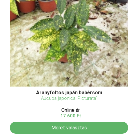
Aranyfoltos japán babérsom
Aucuba japonica 'Picturata'
Online ár
17 600 Ft
Méret választás