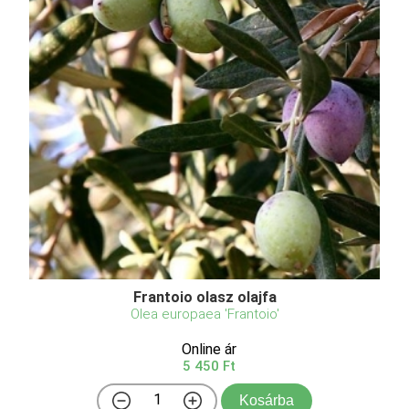
Frantoio olasz olajfa
Olea europaea 'Frantoio'
Online ár
5 450 Ft
Kosárba