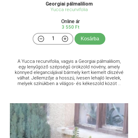
Georgiai pálmaliliom
Yucca recurvifolia
Online ár
3 550 Ft
Kosárba
A Yucca recurvifolia, vagyis a Georgiai pálmaliliom,
egy lenyűgöző szépségű örökzöld növény, amely
könnyed eleganciájával bármely kert kiemelt díszévé
válhat. Jellemzője a hosszú, ívesen lehajló levelek,
melyek színükben a világos- és kékeszöld közöt ...