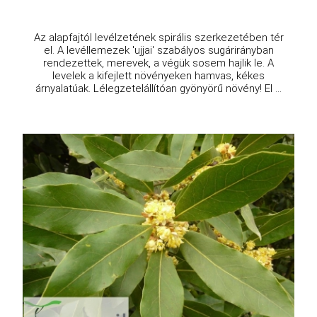
Az alapfajtól levélzetének spirális szerkezetében tér
el. A levéllemezek 'ujjai' szabályos sugárirányban
rendezettek, merevek, a végük sosem hajlik le. A
levelek a kifejlett növényeken hamvas, kékes
árnyalatúak. Lélegzetelállítóan gyönyörű növény! El ...