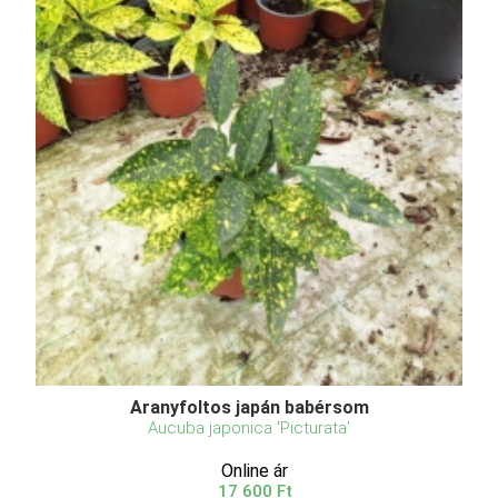
Aranyfoltos japán babérsom
Aucuba japonica 'Picturata'
Online ár
17 600 Ft