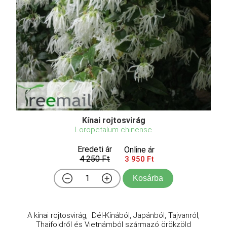
Kínai rojtosvirág
Loropetalum chinense
Eredeti ár
Online ár
4 250 Ft
3 950 Ft
Kosárba
A kínai rojtosvirág, Dél-Kínából, Japánból, Tajvanról,
Thaiföldről és Vietnámból származó örökzöld