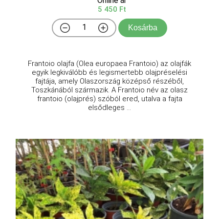
Online ár
5 450 Ft
Kosárba
Frantoio olajfa (Olea europaea Frantoio) az olajfák
egyik legkiválóbb és legismertebb olajpréselési
fajtája, amely Olaszország középső részéből,
Toszkánából származik. A Frantoio név az olasz
frantoio (olajprés) szóból ered, utalva a fajta
elsődleges ...