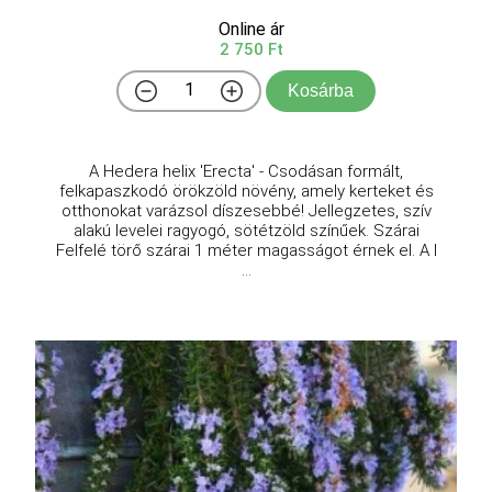
Online ár
2 750 Ft
Kosárba
A Hedera helix 'Erecta' - Csodásan formált,
felkapaszkodó örökzöld növény, amely kerteket és
otthonokat varázsol díszesebbé! Jellegzetes, szív
alakú levelei ragyogó, sötétzöld színűek. Szárai
Felfelé törő szárai 1 méter magasságot érnek el. A l
...