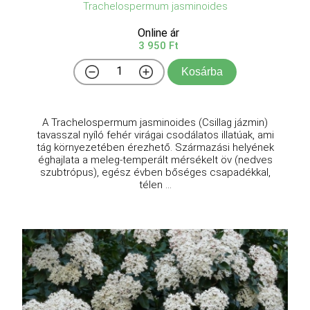
Trachelospermum jasminoides
Online ár
3 950 Ft
Kosárba
A Trachelospermum jasminoides (Csillag jázmin)
tavasszal nyíló fehér virágai csodálatos illatúak, ami
tág környezetében érezhető. Származási helyének
éghajlata a meleg-temperált mérsékelt öv (nedves
szubtrópus), egész évben bőséges csapadékkal,
télen ...