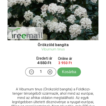
Örökzöld bangita
Viburnum tinus
Eredeti ár
Online ár
4 550 Ft
3 950 Ft
Kosárba
A Viburnum tinus (Örökzöld bangita) a Földközi-
tenger térségéből származik, ahol mind az európai,
mind az afrikai oldalon megtalálható. Az egyik
legrégebben ültetett dísznövénye a nyugat-európai,