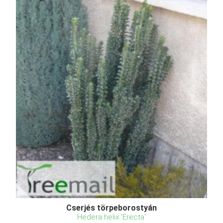
Cserjés törpeborostyán
Hedera helix 'Erecta'