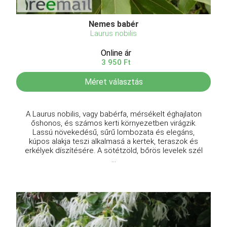
Nemes babér
Laurus nobilis
Online ár
3 950 Ft
Méret választás
A Laurus nobilis, vagy babérfa, mérsékelt éghajlaton
őshonos, és számos kerti környezetben virágzik.
Lassú növekedésű, sűrű lombozata és elegáns,
kúpos alakja teszi alkalmasá a kertek, teraszok és
erkélyek díszítésére. A sötétzöld, bőrös levelek szél
...