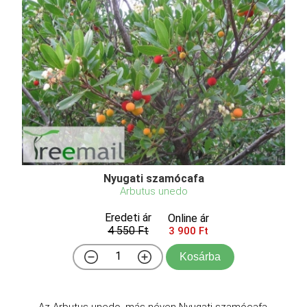
Nyugati szamócafa
Arbutus unedo
Eredeti ár
Online ár
4 550 Ft
3 900 Ft
Kosárba
Az Arbutus unedo, más néven Nyugati szamócafa,