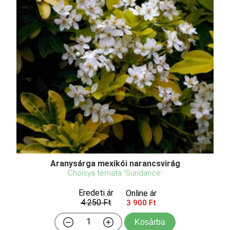
Aranysárga mexikói narancsvirág
Choisya ternata 'Sundance'
Eredeti ár
Online ár
4 250 Ft
3 900 Ft
Kosárba