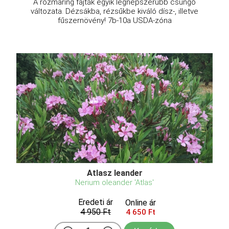
A rozmaring fajták egyik legnépszerűbb csüngő
változata. Dézsákba, rézsűkbe kiváló dísz-, illetve
fűszernövény! 7b-10a USDA-zóna
Atlasz leander
Nerium oleander 'Atlas'
Eredeti ár
Online ár
4 950 Ft
4 650 Ft