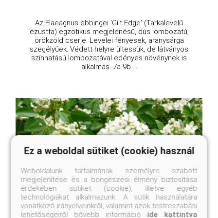
Az Elaeagnus ebbingei 'Gilt Edge' (Tarkalevelű
ezüstfa) egzotikus megjelenésű, dús lombozatú,
örökzöld cserje. Levelei fényesek, aranysárga
szegélyűek. Védett helyre ültessük, de látványos
színhatású lombozatával edényes növénynek is
alkalmas. 7a-9b ...
Ez a weboldal sütiket (cookie) használ
Weboldalunk tartalmának személyre szabott
megjelenítése és a böngészési élmény biztosítása
érdekében sütiket (cookie), illetve egyéb
technológiákat alkalmazunk. A sütik használatára
vonatkozó irányelveinkről, valamint azok testreszabási
lehetőségeiről bővebb információ
ide kattintva