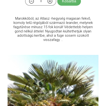
Kosárba
Marokkóból, az Atlasz -hegység magasan fekvő,
komoly telű régiójából származó leander, melynek
fagytűrése mínusz 15 fok körüli! Védettebb helyen
gond nélkül áttelel. Nyugodtan kiültethetjük olyan
adottságú kertbe, ahol a füge sosem szokott
visszafagy ...