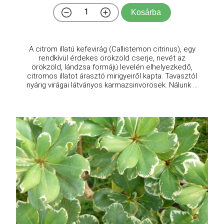
Kosárba
A citrom illatú kefevirág (Callistemon citrinus), egy
rendkívül érdekes örökzöld cserje, nevét az
örökzöld, lándzsa formájú levelén elhelyezkedő,
citromos illatot árasztó mirigyeiről kapta. Tavasztól
nyárig virágai látványos karmazsinvörösek. Nálunk ...