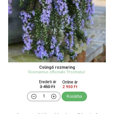
Csüngő rozmaring
Rosmarinus officinalis 'Prostratus'
Eredeti ár
Online ár
3 450 Ft
2 950 Ft
Kosárba