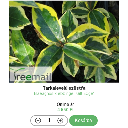
Tarkalevelű ezüstfa
Elaeagnus x ebbingei 'Gilt Edge'
Online ár
4 550 Ft
Kosárba