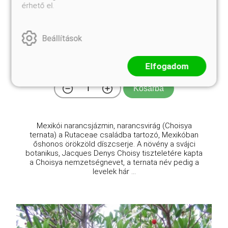
érhető el.
Mexikói narancsvirág, narancsjázmin
Beállítások
Choisya ternata
Eredeti ár
Online ár
Elfogadom
4 350 Ft
3 950 Ft
Kosárba
Mexikói narancsjázmin, narancsvirág (Choisya
ternata) a Rutaceae családba tartozó, Mexikóban
őshonos örökzöld díszcserje. A növény a svájci
botanikus, Jacques Denys Choisy tiszteletére kapta
a Choisya nemzetségnevet, a ternata név pedig a
levelek hár ...