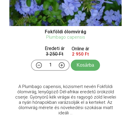
Fokföldi ólomvirág
Plumbago capensis
Eredeti ár
Online ár
3 250 Ft
2 950 Ft
Kosárba
A Plumbago capensis, közismert nevén Fokföldi
ólomvirág, lenyűgöző Dél-afrikai eredetű örökzöld
cserje. Gyönyörű kék virágai és ragyogó zöld levelei
a nyári hónapokban varázsolják el a kerteket. Az
ólomvirág mérete és növekedési szokásai miatt
ideáli ...