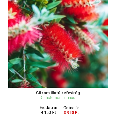
Citrom illatú kefevirág
Callistemon citrinus
Eredeti ár
Online ár
4 150 Ft
3 950 Ft