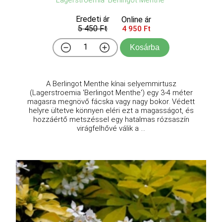
Lagerstroemia 'Berlingot Menthe'
Eredeti ár
Online ár
5 450 Ft
4 950 Ft
Kosárba
A Berlingot Menthe kínai selyemmirtusz
(Lagerstroemia 'Berlingot Menthe') egy 3-4 méter
magasra megnövő fácska vagy nagy bokor. Védett
helyre ültetve könnyen eléri ezt a magasságot, és
hozzáértő metszéssel egy hatalmas rózsaszín
virágfelhővé válik a ...