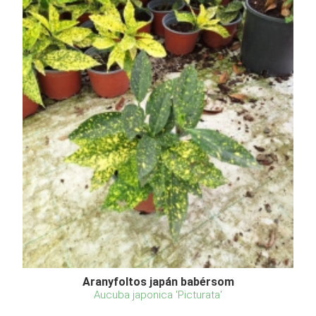
Aranyfoltos japán babérsom
Aucuba japonica 'Picturata'