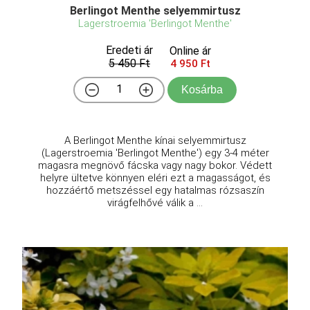
Berlingot Menthe selyemmirtusz
Lagerstroemia 'Berlingot Menthe'
Eredeti ár
Online ár
5 450 Ft
4 950 Ft
Kosárba
A Berlingot Menthe kínai selyemmirtusz
(Lagerstroemia 'Berlingot Menthe') egy 3-4 méter
magasra megnövő fácska vagy nagy bokor. Védett
helyre ültetve könnyen eléri ezt a magasságot, és
hozzáértő metszéssel egy hatalmas rózsaszín
virágfelhővé válik a ...