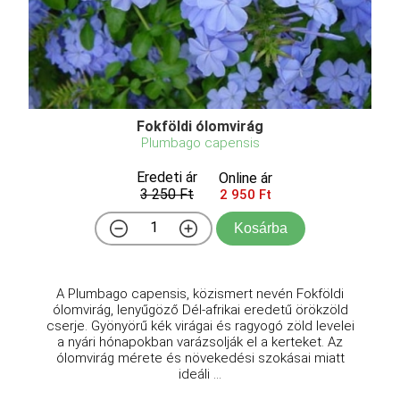
Fokföldi ólomvirág
Plumbago capensis
Eredeti ár
Online ár
3 250 Ft
2 950 Ft
Kosárba
A Plumbago capensis, közismert nevén Fokföldi
ólomvirág, lenyűgöző Dél-afrikai eredetű örökzöld
cserje. Gyönyörű kék virágai és ragyogó zöld levelei
a nyári hónapokban varázsolják el a kerteket. Az
ólomvirág mérete és növekedési szokásai miatt
ideáli ...