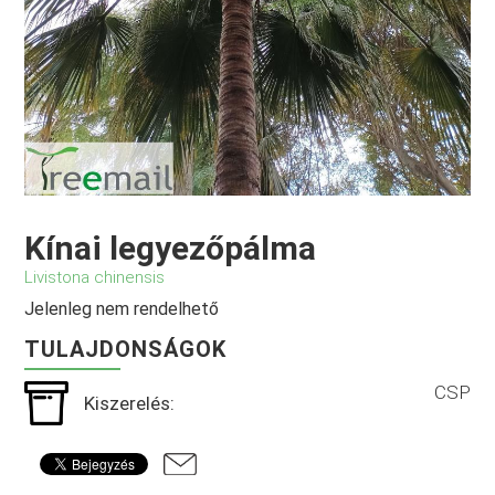
Kínai legyezőpálma
Livistona chinensis
Jelenleg nem rendelhető
TULAJDONSÁGOK
CSP
Kiszerelés: