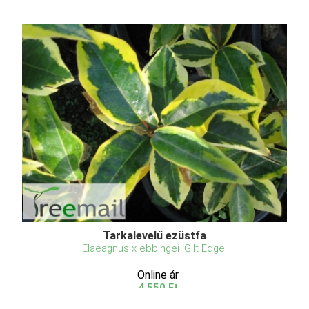
Tarkalevelű ezüstfa
Elaeagnus x ebbingei 'Gilt Edge'
Online ár
4 550 Ft