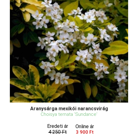
Aranysárga mexikói narancsvirág
Choisya ternata 'Sundance'
Eredeti ár
Online ár
4 250 Ft
3 900 Ft