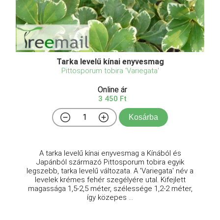
Tarka levelű kínai enyvesmag
Pittosporum tobira 'Variegata'
Online ár
3 450 Ft
Kosárba
A tarka levelű kínai enyvesmag a Kínából és
Japánból származó Pittosporum tobira egyik
legszebb, tarka levelű változata. A 'Variegata' név a
levelek krémes fehér szegélyére utal. Kifejlett
magassága 1,5-2,5 méter, szélessége 1,2-2 méter,
így közepes ...