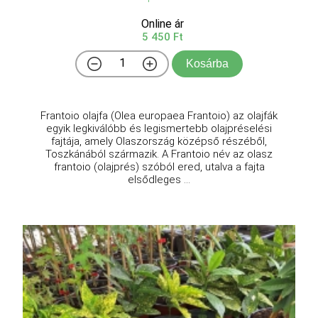
Online ár
5 450 Ft
Kosárba
Frantoio olajfa (Olea europaea Frantoio) az olajfák
egyik legkiválóbb és legismertebb olajpréselési
fajtája, amely Olaszország középső részéből,
Toszkánából származik. A Frantoio név az olasz
frantoio (olajprés) szóból ered, utalva a fajta
elsődleges ...