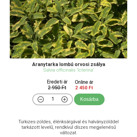
Aranytarka lombú orvosi zsálya
Salvia officinalis 'Icterina'
Eredeti ár
Online ár
2 950 Ft
2 450 Ft
Kosárba
Türkizes-zöldes, élénksárgával és halványzölddel
tarkázott levelű, rendkívül díszes megjelenésű
változat.