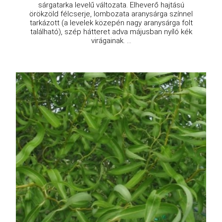
sárgatarka levelű változata. Elheverő hajtású
örökzöld félcserje, lombozata aranysárga színnel
tarkázott (a levelek közepén nagy aranysárga folt
található), szép hátteret adva májusban nyíló kék
virágainak. ...