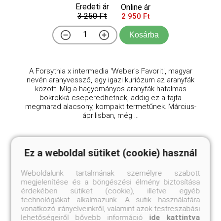
Eredeti ár
Online ár
3 250 Ft
2 950 Ft
Kosárba
A Forsythia x intermedia 'Weber's Favorit', magyar
nevén aranyvessző, egy igazi kuriózum az aranyfák
között. Míg a hagyományos aranyfák hatalmas
bokrokká cseperedhetnek, addig ez a fajta
megmarad alacsony, kompakt termetűnek. Március-
áprilisban, még ...
Ez a weboldal sütiket (cookie) használ
Weboldalunk tartalmának személyre szabott
megjelenítése és a böngészési élmény biztosítása
érdekében sütiket (cookie), illetve egyéb
technológiákat alkalmazunk. A sütik használatára
vonatkozó irányelveinkről, valamint azok testreszabási
lehetőségeiről bővebb információ
ide kattintva