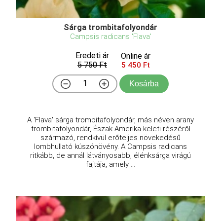
Sárga trombitafolyondár
Campsis radicans 'Flava'
Eredeti ár
Online ár
5 750 Ft
5 450 Ft
Kosárba
A 'Flava' sárga trombitafolyondár, más néven arany
trombitafolyondár, Észak-Amerika keleti részéről
származó, rendkívül erőteljes növekedésű
lombhullató kúszónövény. A Campsis radicans
ritkább, de annál látványosabb, élénksárga virágú
fajtája, amely ...