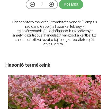
Kosárba
Gábor sötétpiros virágú trombitafolyondár (Campsis
radicans Gabor) a hazai kertek egyik
leglátványosabb és leghálásabb kúszónövénye,
amely igazi trópusi hangulatot varázsol a kertbe. Ez
a nemesített változat a faj jellegzetes életerejét
ötvözi a virá ...
Hasonló termékeink