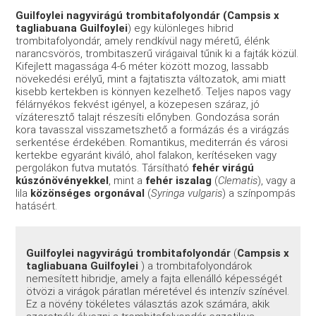
Guilfoylei nagyvirágú trombitafolyondár
(Campsis x
tagliabuana Guilfoylei
) egy különleges hibrid
trombitafolyondár, amely rendkívül nagy méretű, élénk
narancsvörös, trombitaszerű virágaival tűnik ki a fajták közül.
Kifejlett magassága 4-6 méter között mozog, lassabb
növekedési erélyű, mint a fajtatiszta változatok, ami miatt
kisebb kertekben is könnyen kezelhető. Teljes napos vagy
félárnyékos fekvést igényel, a közepesen száraz, jó
vízáteresztő talajt részesíti előnyben. Gondozása során
kora tavasszal visszametszhető a formázás és a virágzás
serkentése érdekében. Romantikus, mediterrán és városi
kertekbe egyaránt kiváló, ahol falakon, kerítéseken vagy
pergolákon futva mutatós. Társítható
fehér virágú
kúszónövényekkel
, mint a
fehér iszalag
(
Clematis
), vagy a
lila
közönséges orgonával
(
Syringa vulgaris
) a színpompás
hatásért.
Guilfoylei nagyvirágú trombitafolyondár
(
Campsis x
tagliabuana Guilfoylei
) a trombitafolyondárok
nemesített hibridje, amely a fajta ellenálló képességét
ötvözi a virágok páratlan méretével és intenzív színével.
Ez a növény tökéletes választás azok számára, akik