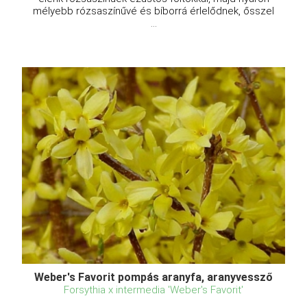
mélyebb rózsaszínűvé és bíborrá érlelődnek, ősszel
...
Weber's Favorit pompás aranyfa, aranyvessző
Forsythia x intermedia 'Weber's Favorit'