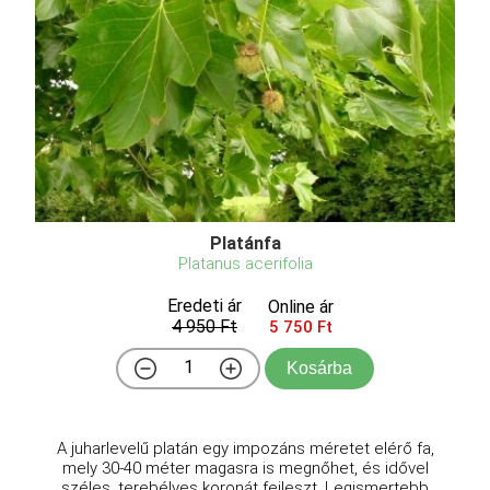
Platánfa
Platanus acerifolia
Eredeti ár
Online ár
4 950 Ft
5 750 Ft
Kosárba
A juharlevelű platán egy impozáns méretet elérő fa,
mely 30-40 méter magasra is megnőhet, és idővel
széles, terebélyes koronát fejleszt. Legismertebb