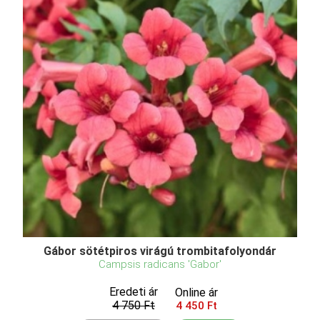
Gábor sötétpiros virágú trombitafolyondár
Campsis radicans 'Gabor'
Eredeti ár
Online ár
4 750 Ft
4 450 Ft