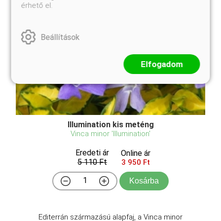
érhető el.
Beállítások
Elfogadom
Illumination kis meténg
Vinca minor 'Illumination'
Eredeti ár
Online ár
5 110 Ft
3 950 Ft
Kosárba
Editerrán származású alapfaj, a Vinca minor