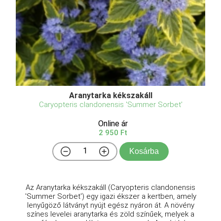
Aranytarka kékszakáll
Caryopteris clandonensis 'Summer Sorbet'
Online ár
2 950 Ft
Kosárba
Az Aranytarka kékszakáll (Caryopteris clandonensis
'Summer Sorbet') egy igazi ékszer a kertben, amely
lenyűgöző látványt nyújt egész nyáron át. A növény
színes levelei aranytarka és zöld színűek, melyek a