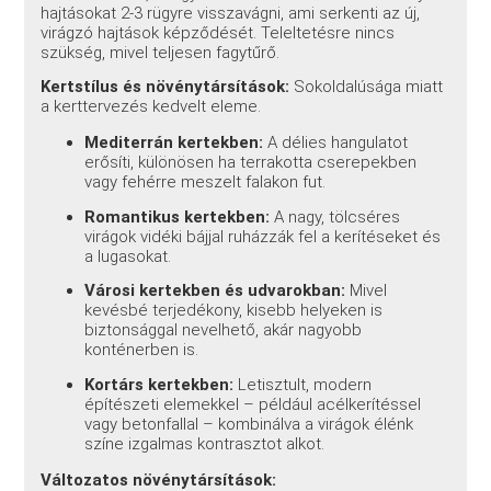
hajtásokat 2-3 rügyre visszavágni, ami serkenti az új,
virágzó hajtások képződését. Teleltetésre nincs
szükség, mivel teljesen fagytűrő.
Kertstílus és növénytársítások:
Sokoldalúsága miatt
a kerttervezés kedvelt eleme.
Mediterrán kertekben:
A délies hangulatot
erősíti, különösen ha terrakotta cserepekben
vagy fehérre meszelt falakon fut.
Romantikus kertekben:
A nagy, tölcséres
virágok vidéki bájjal ruházzák fel a kerítéseket és
a lugasokat.
Városi kertekben és udvarokban:
Mivel
kevésbé terjedékony, kisebb helyeken is
biztonsággal nevelhető, akár nagyobb
konténerben is.
Kortárs kertekben:
Letisztult, modern
építészeti elemekkel – például acélkerítéssel
vagy betonfallal – kombinálva a virágok élénk
színe izgalmas kontrasztot alkot.
Változatos növénytársítások: