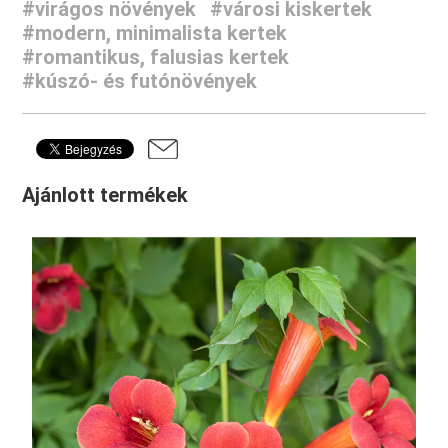
#virágos növények
#városi kiskertek
#modern, minimalista kertek
#romantikus, falusias kertek
#kúszó- és futónövények
Ajánlott termékek