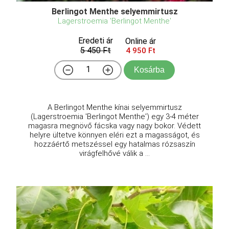
Berlingot Menthe selyemmirtusz
Lagerstroemia 'Berlingot Menthe'
Eredeti ár
Online ár
5 450 Ft
4 950 Ft
Kosárba
A Berlingot Menthe kínai selyemmirtusz
(Lagerstroemia 'Berlingot Menthe') egy 3-4 méter
magasra megnövő fácska vagy nagy bokor. Védett
helyre ültetve könnyen eléri ezt a magasságot, és
hozzáértő metszéssel egy hatalmas rózsaszín
virágfelhővé válik a ...