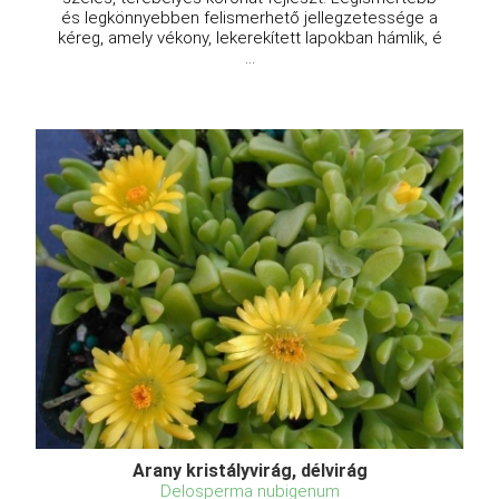
és legkönnyebben felismerhető jellegzetessége a
kéreg, amely vékony, lekerekített lapokban hámlik, é
...
Arany kristályvirág, délvirág
Delosperma nubigenum