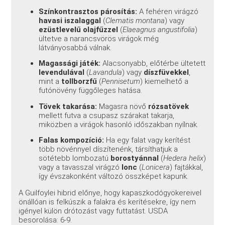
Színkontrasztos párosítás:
A fehéren virágzó
havasi iszalaggal
(
Clematis montana
) vagy
ezüstlevelű olajfűzzel
(
Elaeagnus angustifolia
)
ültetve a narancsvörös virágok még
látványosabbá válnak.
Magassági játék:
Alacsonyabb, előtérbe ültetett
levendulával
(
Lavandula
) vagy
díszfüvekkel
,
mint a
tollborzfű
(
Pennisetum
) kiemelhető a
futónövény függőleges hatása.
Tövek takarása:
Magasra növő
rózsatövek
mellett futva a csupasz szárakat takarja,
miközben a virágok hasonló időszakban nyílnak.
Falas kompozíció:
Ha egy falat vagy kerítést
több növénnyel díszítenénk, társíthatjuk a
sötétebb lombozatú
borostyánnal
(
Hedera helix
)
vagy a tavasszal virágzó
lonc
(
Lonicera
) fajtákkal,
így évszakonként változó összképet kapunk.
A Guilfoylei hibrid előnye, hogy kapaszkodógyökereivel
önállóan is felkúszik a falakra és kerítésekre, így nem
igényel külön drótozást vagy futtatást. USDA
besorolása: 6-9.