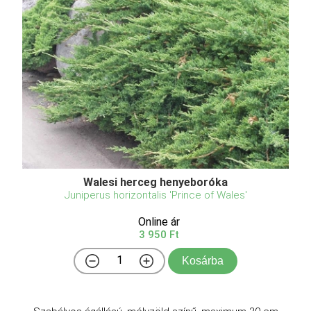
Walesi herceg henyeboróka
Juniperus horizontalis 'Prince of Wales'
Online ár
3 950 Ft
Kosárba