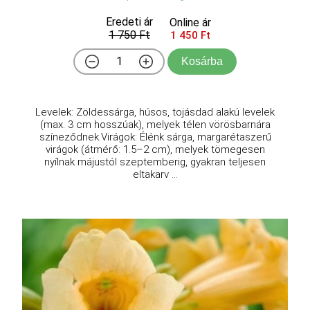
Eredeti ár
Online ár
1 750 Ft
1 450 Ft
Kosárba
Levelek: Zöldessárga, húsos, tojásdad alakú levelek
(max. 3 cm hosszúak), melyek télen vörösbarnára
színeződnek.Virágok: Élénk sárga, margarétaszerű
virágok (átmérő: 1.5–2 cm), melyek tömegesen
nyílnak májustól szeptemberig, gyakran teljesen
eltakarv ...