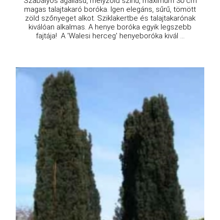
Szabályos ágállású, mélyzöld színű, maximum 30 cm
magas talajtakaró boróka. Igen elegáns, sűrű, tömött
zöld szőnyeget alkot. Sziklakertbe és talajtakarónak
kiválóan alkalmas. A henye boróka egyik legszebb
fajtája! A 'Walesi herceg' henyeboróka kivál ...