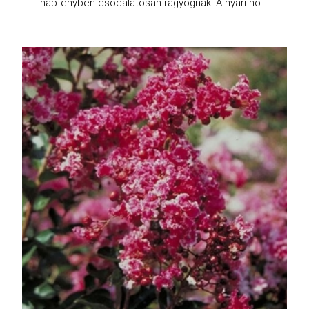
napfényben csodálatosan ragyognak. A nyári hó ...