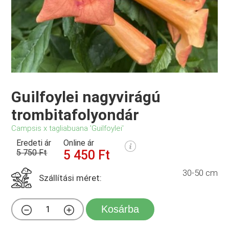
Guilfoylei nagyvirágú
trombitafolyondár
Campsis x tagliabuana 'Guilfoylei'
Eredeti ár
Online ár
5 750 Ft
5 450 Ft
30-50 cm
Szállítási méret:
Kosárba