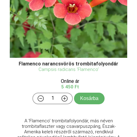
Flamenco narancsvörös trombitafolyondár
Campsis radicans 'Flamenco'
Online ár
5 450 Ft
Kosárba
A 'Flamenco' trombitafolyondár, más néven
trombitaflaszter vagy csavarpuszpáng, Észak-
Amerika keleti részéről származó, rendkívül