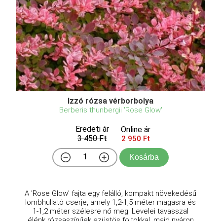
Izzó rózsa vérborbolya
Berberis thunbergii 'Rose Glow'
Eredeti ár
Online ár
3 450 Ft
2 950 Ft
Kosárba
A 'Rose Glow' fajta egy felálló, kompakt növekedésű
lombhullató cserje, amely 1,2-1,5 méter magasra és
1-1,2 méter szélesre nő meg. Levelei tavasszal
élénk rózsaszínűek ezüstös foltokkal, majd nyáron