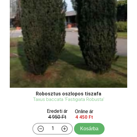
Robosztus oszlopos tiszafa
Taxus baccata 'Fastigiata Robusta'
Eredeti ár
Online ár
4 950 Ft
4 450 Ft
Kosárba