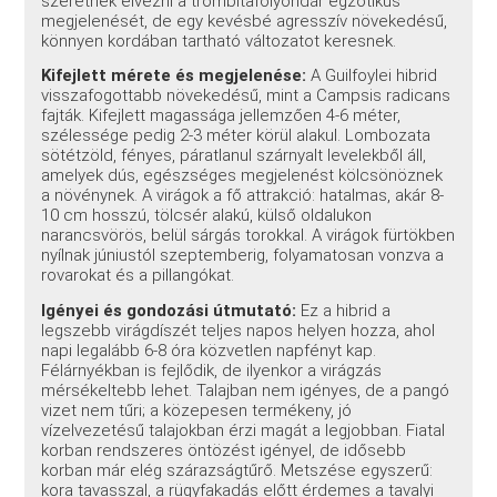
szeretnék élvezni a trombitafolyondár egzotikus
megjelenését, de egy kevésbé agresszív növekedésű,
könnyen kordában tartható változatot keresnek.
Kifejlett mérete és megjelenése:
A Guilfoylei hibrid
visszafogottabb növekedésű, mint a Campsis radicans
fajták. Kifejlett magassága jellemzően 4-6 méter,
szélessége pedig 2-3 méter körül alakul. Lombozata
sötétzöld, fényes, páratlanul szárnyalt levelekből áll,
amelyek dús, egészséges megjelenést kölcsönöznek
a növénynek. A virágok a fő attrakció: hatalmas, akár 8-
10 cm hosszú, tölcsér alakú, külső oldalukon
narancsvörös, belül sárgás torokkal. A virágok fürtökben
nyílnak júniustól szeptemberig, folyamatosan vonzva a
rovarokat és a pillangókat.
Igényei és gondozási útmutató:
Ez a hibrid a
legszebb virágdíszét teljes napos helyen hozza, ahol
napi legalább 6-8 óra közvetlen napfényt kap.
Félárnyékban is fejlődik, de ilyenkor a virágzás
mérsékeltebb lehet. Talajban nem igényes, de a pangó
vizet nem tűri; a közepesen termékeny, jó
vízelvezetésű talajokban érzi magát a legjobban. Fiatal
korban rendszeres öntözést igényel, de idősebb
korban már elég szárazságtűrő. Metszése egyszerű:
kora tavasszal, a rügyfakadás előtt érdemes a tavalyi