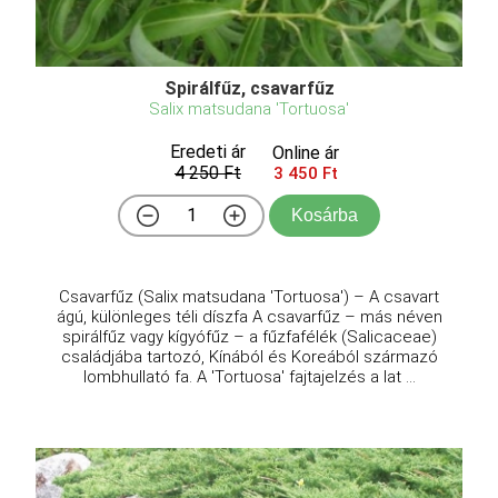
Spirálfűz, csavarfűz
Salix matsudana 'Tortuosa'
Eredeti ár
Online ár
4 250 Ft
3 450 Ft
Kosárba
Csavarfűz (Salix matsudana 'Tortuosa') – A csavart
ágú, különleges téli díszfa A csavarfűz – más néven
spirálfűz vagy kígyófűz – a fűzfafélék (Salicaceae)
családjába tartozó, Kínából és Koreából származó
lombhullató fa. A 'Tortuosa' fajtajelzés a lat ...