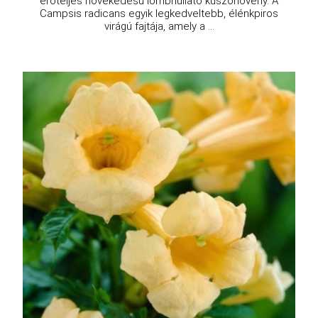
erőteljes növekedésű lombhullató kúszónövény. A
Campsis radicans egyik legkedveltebb, élénkpiros
virágú fajtája, amely a ...