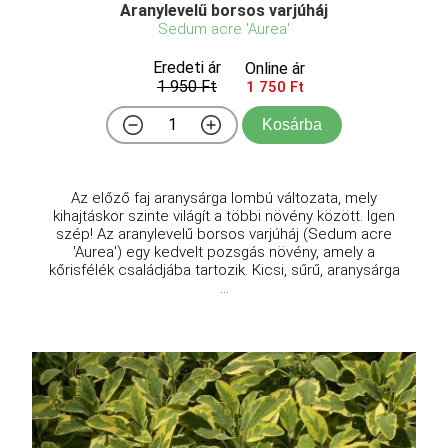
Aranylevelű borsos varjúháj
Sedum acre 'Aurea'
Eredeti ár
Online ár
1 950 Ft
1 750 Ft
Kosárba
Az előző faj aranysárga lombú változata, mely
kihajtáskor szinte világít a többi növény között. Igen
szép! Az aranylevelű borsos varjúháj (Sedum acre
'Aurea') egy kedvelt pozsgás növény, amely a
kőrisfélék családjába tartozik. Kicsi, sűrű, aranysárga
...