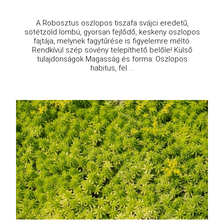
A Robosztus oszlopos tiszafa svájci eredetű,
sötétzöld lombú, gyorsan fejlődő, keskeny oszlopos
fajtája, melynek fagytűrése is figyelemre méltó.
Rendkívül szép sövény telepíthető belőle! Külső
tulajdonságok Magasság és forma: Oszlopos
habitus, fel ...