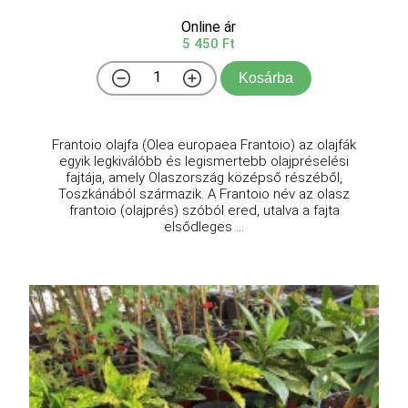
Online ár
5 450 Ft
Kosárba
Frantoio olajfa (Olea europaea Frantoio) az olajfák
egyik legkiválóbb és legismertebb olajpréselési
fajtája, amely Olaszország középső részéből,
Toszkánából származik. A Frantoio név az olasz
frantoio (olajprés) szóból ered, utalva a fajta
elsődleges ...