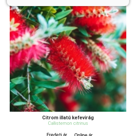
Citrom illatú kefevirág
Callistemon citrinus
Eredeti ár
Online ár