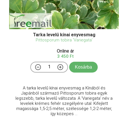
Tarka levelű kínai enyvesmag
Pittosporum tobira 'Variegata'
Online ár
3 450 Ft
Kosárba
A tarka levelű kínai enyvesmag a Kínából és
Japánból származó Pittosporum tobira egyik
legszebb, tarka levelű változata. A 'Variegata' név a
levelek krémes fehér szegélyére utal. Kifejlett
magassága 1,5-2,5 méter, szélessége 1,2-2 méter,
így közepes ...