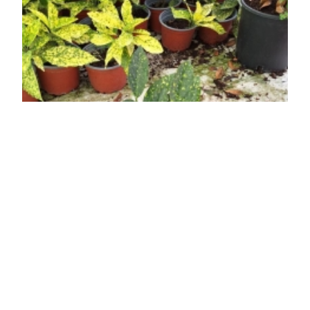
Aranyfoltos japán babérsom
Aucuba japonica 'Picturata'