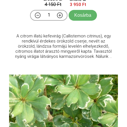
4 150 Ft
3 950 Ft
Kosárba
A citrom illatú kefevirág (Callistemon citrinus), egy
rendkívül érdekes örökzöld cserje, nevét az
örökzöld, lándzsa formájú levelén elhelyezkedő,
citromos illatot árasztó mirigyeiről kapta. Tavasztól
nyárig virágai látványos karmazsinvörösek. Nálunk ...