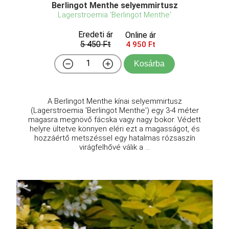
Berlingot Menthe selyemmirtusz
Lagerstroemia 'Berlingot Menthe'
Eredeti ár
Online ár
5 450 Ft
4 950 Ft
Kosárba
A Berlingot Menthe kínai selyemmirtusz
(Lagerstroemia 'Berlingot Menthe') egy 3-4 méter
magasra megnövő fácska vagy nagy bokor. Védett
helyre ültetve könnyen eléri ezt a magasságot, és
hozzáértő metszéssel egy hatalmas rózsaszín
virágfelhővé válik a ...