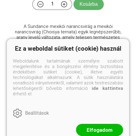
Kosárba
A Sundance mexikói narancsvirág a mexikói
narancsvirág (Choisya ternata) egyik legnépszerűbb,
arany levelű változata, amely teljesen természetes
mutációként jött létre. Nevéhez híven a növény a
Ez a weboldal sütiket (cookie) használ
kert „napfényes sarkát” idézi aranysárga
lombozatával. A ...
Weboldalunk tartalmának személyre szabott
megjelenítése és a böngészési élmény biztosítása
érdekében sütiket (cookie), illetve egyéb
technológiákat alkalmazunk. A sütik használatára
vonatkozó irányelveinkről, valamint azok testreszabási
lehetőségeiről bővebb információ
ide kattintva
érhető el.
Beállítások
Elfogadom