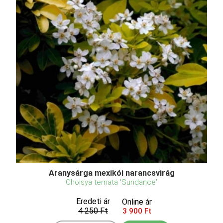
Aranysárga mexikói narancsvirág
Choisya ternata 'Sundance'
Eredeti ár
Online ár
4 250 Ft
3 900 Ft