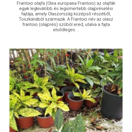
Frantoio olajfa (Olea europaea Frantoio) az olajfák
egyik legkiválóbb és legismertebb olajpréselési
fajtája, amely Olaszország középső részéből,
Toszkánából származik. A Frantoio név az olasz
frantoio (olajprés) szóból ered, utalva a fajta
elsődleges ...