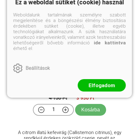
Ez a weboldal sütiket (cookie) használ
Weboldalunk tartalmának személyre szabott
megjelenítése és a böngészési élmény biztosítása
érdekében sütiket (cookie), illetve egyéb
technológiákat alkalmazunk. A sütik használatára
vonatkozó irányelveinkről, valamint azok testreszabási
lehetőségeiről bővebb információ
ide kattintva
érhető el.
Beállítások
Citrom illatú kefevirág
Callistemon citrinus
Elfogadom
Eredeti ár
Online ár
4 150 Ft
3 950 Ft
Kosárba
A citrom illatú kefevirág (Callistemon citrinus), egy
rendkívül érdekes örökzöld cserje, nevét az