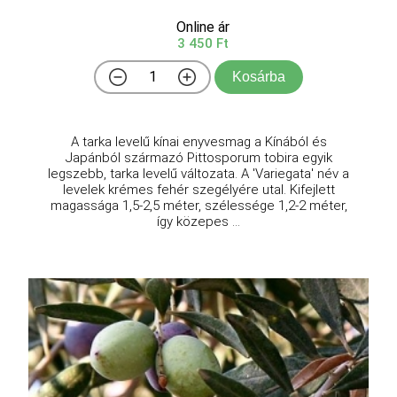
Online ár
3 450 Ft
Kosárba
A tarka levelű kínai enyvesmag a Kínából és
Japánból származó Pittosporum tobira egyik
legszebb, tarka levelű változata. A 'Variegata' név a
levelek krémes fehér szegélyére utal. Kifejlett
magassága 1,5-2,5 méter, szélessége 1,2-2 méter,
így közepes ...