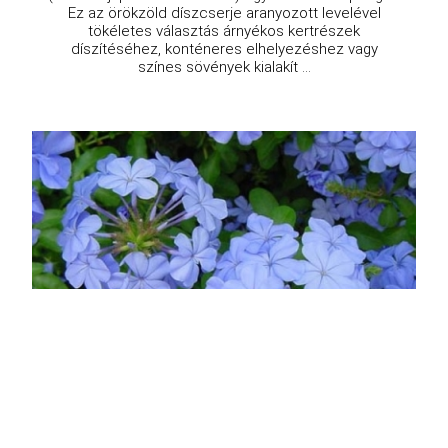
Ez az örökzöld díszcserje aranyozott levelével
tökéletes választás árnyékos kertrészek
díszítéséhez, konténeres elhelyezéshez vagy
színes sövények kialakít ...
Fokföldi ólomvirág