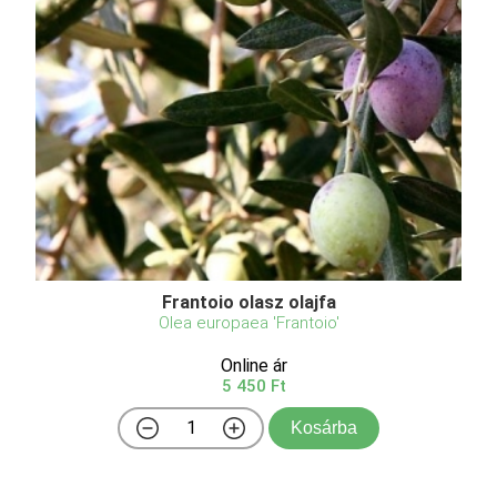
Frantoio olasz olajfa
Olea europaea 'Frantoio'
Online ár
5 450 Ft
Kosárba