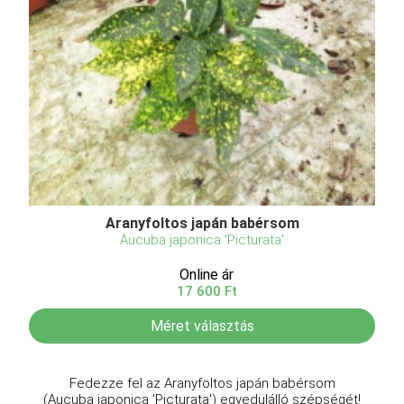
Aranyfoltos japán babérsom
Aucuba japonica 'Picturata'
Online ár
17 600 Ft
Méret választás
Fedezze fel az Aranyfoltos japán babérsom
(Aucuba japonica 'Picturata') egyedülálló szépségét!