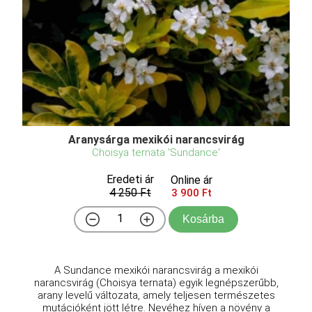
Aranysárga mexikói narancsvirág
Choisya ternata 'Sundance'
Eredeti ár
Online ár
4 250 Ft
3 900 Ft
Kosárba
A Sundance mexikói narancsvirág a mexikói
narancsvirág (Choisya ternata) egyik legnépszerűbb,
arany levelű változata, amely teljesen természetes
mutációként jött létre. Nevéhez híven a növény a