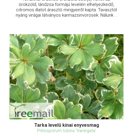
örökzöld, lándzsa formájú levelén elhelyezkedő,
citromos illatot árasztó mirigyeiről kapta. Tavasztól
nyárig virágai látványos karmazsinvörösek. Nálunk ...
Tarka levelű kínai enyvesmag
Pittosporum tobira 'Variegata'