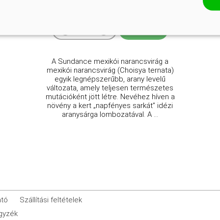
Online ár
4 250 Ft
3 900 Ft
Kosárba
A Sundance mexikói narancsvirág a
mexikói narancsvirág (Choisya ternata)
egyik legnépszerűbb, arany levelű
változata, amely teljesen természetes
mutációként jött létre. Nevéhez híven a
növény a kert „napfényes sarkát” idézi
aranysárga lombozatával. A ...
ató
Szállítási feltételek
egyzék