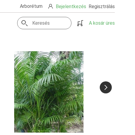
Arborétum
Bejelentkezés
Regisztrálás
A kosár üres