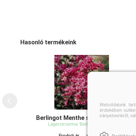
Hasonló termékeink
Weboldalunk tar
érdekében sütiket
irányelveinkről, 
Berlingot Menthe selyemmirtusz
Lagerstroemia 'Berlingot Menthe'
Eredeti ár