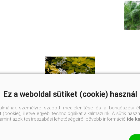
Ez a weboldal sütiket (cookie) használ
talmának személyre szabott megjelenítése és a böngészési él
 (cookie), illetve egyéb technológiákat alkalmazunk. A sütik hasz
valamint azok testreszabási lehetőségeiről bővebb információ
ide k
Aranysárga mexikói narancsvirág
Choisya ternata 'Sundance'
Eredeti ár