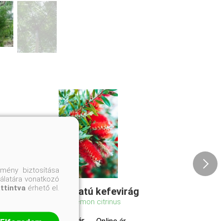
mény biztosítása
nálatára vonatkozó
attintva
érhető el.
Citrom illatú kefevirág
Callistemon citrinus
Eredeti ár