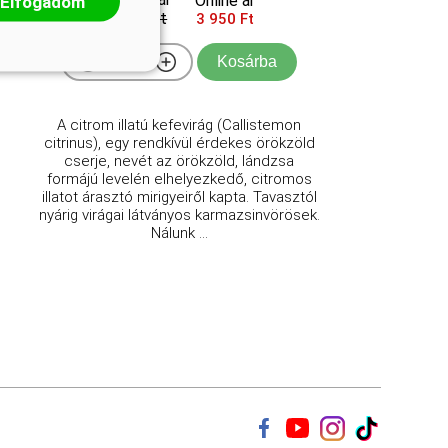
Elfogadom
Online ár
4 150 Ft
3 950 Ft
Kosárba
A citrom illatú kefevirág (Callistemon
citrinus), egy rendkívül érdekes örökzöld
cserje, nevét az örökzöld, lándzsa
formájú levelén elhelyezkedő, citromos
illatot árasztó mirigyeiről kapta. Tavasztól
nyárig virágai látványos karmazsinvörösek.
Nálunk ...