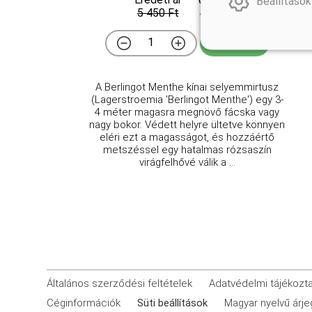
Online ár
Beállítások
5 450 Ft
4 950 Ft
Kosárba
A Berlingot Menthe kínai selyemmirtusz
(Lagerstroemia 'Berlingot Menthe') egy 3-
4 méter magasra megnövő fácska vagy
nagy bokor. Védett helyre ültetve könnyen
eléri ezt a magasságot, és hozzáértő
metszéssel egy hatalmas rózsaszín
virágfelhővé válik a ...
Általános szerződési feltételek
Adatvédelmi tájékozt
Céginformációk
Süti beállítások
Magyar nyelvű árj