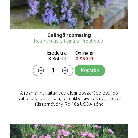
Csüngő rozmaring
Rosmarinus officinalis 'Prostratus'
Eredeti ár
Online ár
3 450 Ft
2 950 Ft
Kosárba
A rozmaring fajták egyik legnépszerűbb csüngő
változata. Dézsákba, rézsűkbe kiváló dísz-, illetve
fűszernövény! 7b-10a USDA-zóna