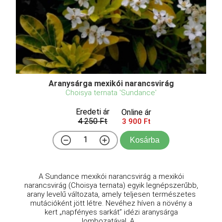
Aranysárga mexikói narancsvirág
Choisya ternata 'Sundance'
Eredeti ár
Online ár
4 250 Ft
3 900 Ft
Kosárba
A Sundance mexikói narancsvirág a mexikói
narancsvirág (Choisya ternata) egyik legnépszerűbb,
arany levelű változata, amely teljesen természetes
mutációként jött létre. Nevéhez híven a növény a
kert „napfényes sarkát” idézi aranysárga
lombozatával. A ...