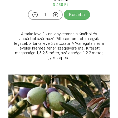
3 450 Ft
Kosárba
A tarka levelű kínai enyvesmag a Kínából és
Japánból származó Pittosporum tobira egyik
legszebb, tarka levelű változata. A 'Variegata' név a
levelek krémes fehér szegélyére utal. Kifejlett
magassága 1,5-2,5 méter, szélessége 1,2-2 méter,
így közepes ...