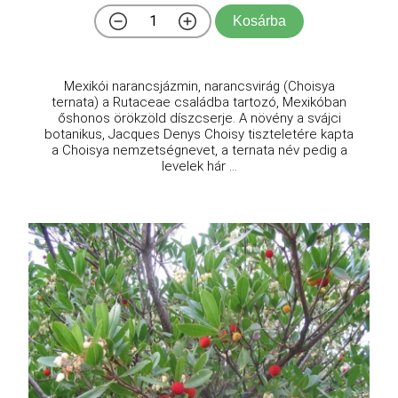
Kosárba
Mexikói narancsjázmin, narancsvirág (Choisya
ternata) a Rutaceae családba tartozó, Mexikóban
őshonos örökzöld díszcserje. A növény a svájci
botanikus, Jacques Denys Choisy tiszteletére kapta
a Choisya nemzetségnevet, a ternata név pedig a
levelek hár ...