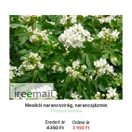
Mexikói narancsvirág, narancsjázmin
Choisya ternata
Eredeti ár
Online ár
4 350 Ft
3 950 Ft