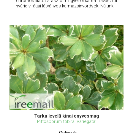
citromos illatot árasztó mirigyeiről kapta. Tavasztól
nyárig virágai látványos karmazsinvörösek. Nálunk ...
Tarka levelű kínai enyvesmag
Pittosporum tobira 'Variegata'
Online ár