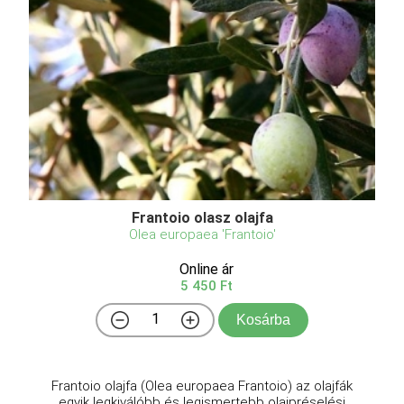
Frantoio olasz olajfa
Olea europaea 'Frantoio'
Online ár
5 450 Ft
Kosárba
Frantoio olajfa (Olea europaea Frantoio) az olajfák
egyik legkiválóbb és legismertebb olajpréselési