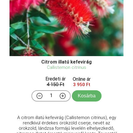
Citrom illatú kefevirág
Callistemon citrinus
Eredeti ár
Online ár
4 150 Ft
3 950 Ft
Kosárba
A citrom illatú kefevirág (Callistemon citrinus), egy
rendkívül érdekes örökzöld cserje, nevét az
örökzöld, lándzsa formájú levelén elhelyezkedő,