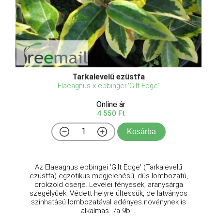
Tarkalevelű ezüstfa
Elaeagnus x ebbingei 'Gilt Edge'
Online ár
4 550 Ft
Kosárba
Az Elaeagnus ebbingei 'Gilt Edge' (Tarkalevelű
ezüstfa) egzotikus megjelenésű, dús lombozatú,
örökzöld cserje. Levelei fényesek, aranysárga
szegélyűek. Védett helyre ültessük, de látványos
színhatású lombozatával edényes növénynek is
alkalmas. 7a-9b ...