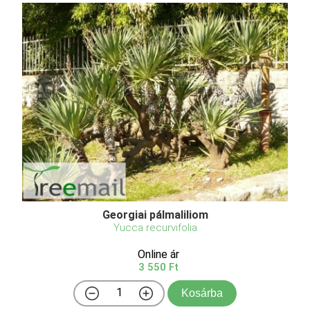
Georgiai pálmaliliom
Yucca recurvifolia
Online ár
3 550 Ft
Kosárba