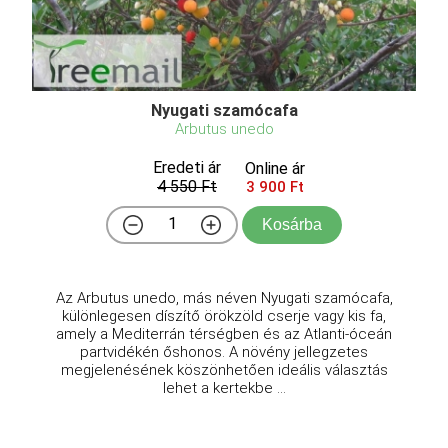
Nyugati szamócafa
Arbutus unedo
Eredeti ár
Online ár
4 550 Ft
3 900 Ft
Kosárba
Az Arbutus unedo, más néven Nyugati szamócafa,
különlegesen díszítő örökzöld cserje vagy kis fa,
amely a Mediterrán térségben és az Atlanti-óceán
partvidékén őshonos. A növény jellegzetes
megjelenésének köszönhetően ideális választás
lehet a kertekbe ...