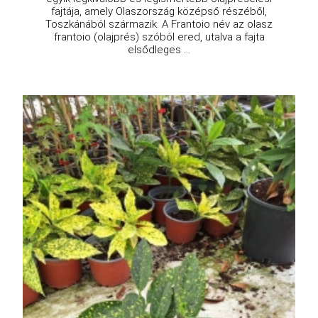
fajtája, amely Olaszország középső részéből,
Toszkánából származik. A Frantoio név az olasz
frantoio (olajprés) szóból ered, utalva a fajta
elsődleges ...