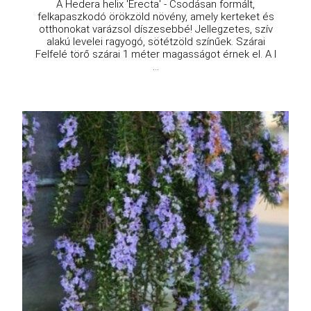
A Hedera helix 'Erecta' - Csodásan formált,
felkapaszkodó örökzöld növény, amely kerteket és
otthonokat varázsol díszesebbé! Jellegzetes, szív
alakú levelei ragyogó, sötétzöld színűek. Szárai
Felfelé törő szárai 1 méter magasságot érnek el. A l
...