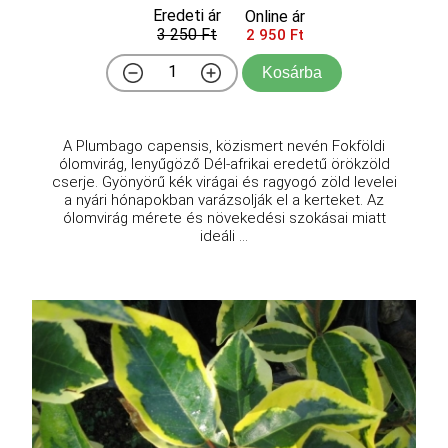
Eredeti ár
Online ár
3 250 Ft
2 950 Ft
Kosárba
A Plumbago capensis, közismert nevén Fokföldi
ólomvirág, lenyűgöző Dél-afrikai eredetű örökzöld
cserje. Gyönyörű kék virágai és ragyogó zöld levelei
a nyári hónapokban varázsolják el a kerteket. Az
ólomvirág mérete és növekedési szokásai miatt
ideáli ...