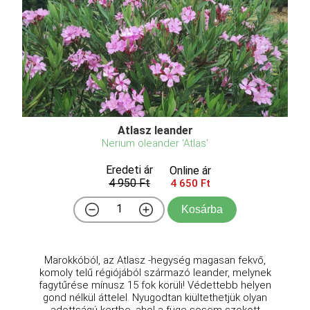
Atlasz leander
Nerium oleander 'Atlas'
Eredeti ár
Online ár
4 950 Ft
4 650 Ft
Kosárba
Marokkóból, az Atlasz -hegység magasan fekvő,
komoly telű régiójából származó leander, melynek
fagytűrése mínusz 15 fok körüli! Védettebb helyen
gond nélkül áttelel. Nyugodtan kiültethetjük olyan