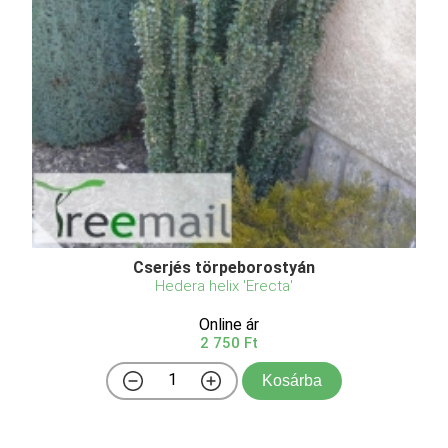
Cserjés törpeborostyán
Hedera helix 'Erecta'
Online ár
2 750 Ft
Kosárba