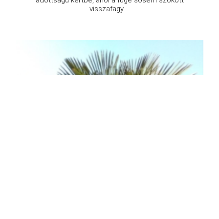
adottságú kertbe, ahol a füge sosem szokott
visszafagy ...