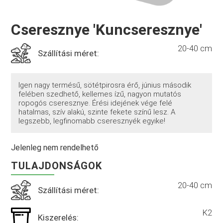
Cseresznye 'Kuncseresznye'
20-40 cm
Szállítási méret:
Igen nagy termésű, sötétpirosra érő, június második
felében szedhető, kellemes ízű, nagyon mutatós
ropogós cseresznye. Érési idejének vége felé
hatalmas, szív alakú, szinte fekete színű lesz. A
legszebb, legfinomabb cseresznyék egyike!
Jelenleg nem rendelhető
TULAJDONSÁGOK
20-40 cm
Szállítási méret:
K2
Kiszerelés: