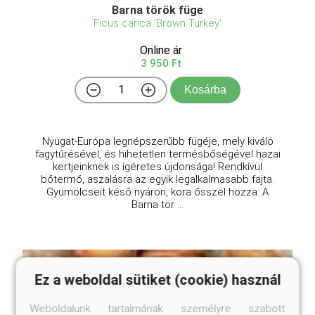
Barna török füge
Ficus carica 'Brown Turkey'
Online ár
3 950 Ft
Kosárba
Nyugat-Európa legnépszerűbb fügéje, mely kiváló
fagytűrésével, és hihetetlen termésbőségével hazai
kertjeinknek is ígéretes újdonsága! Rendkívül
bőtermő, aszalásra az egyik legalkalmasabb fajta.
Gyümölcseit késő nyáron, kora ősszel hozza. A
Barna tör ...
Ez a weboldal sütiket (cookie) használ
Weboldalunk tartalmának személyre szabott