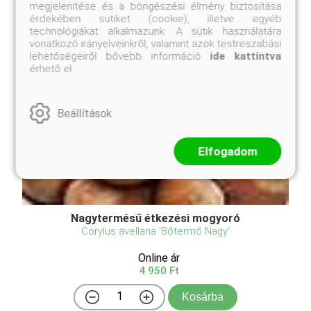
megjelenítése és a böngészési élmény biztosítása
érdekében sütiket (cookie), illetve egyéb
technológiákat alkalmazunk. A sütik használatára
vonatkozó irányelveinkről, valamint azok testreszabási
lehetőségeiről bővebb információ
ide kattintva
érhető el.
Beállítások
Elfogadom
Nagytermésű étkezési mogyoró
Corylus avellana 'Bőtermő Nagy'
Online ár
4 950 Ft
Kosárba