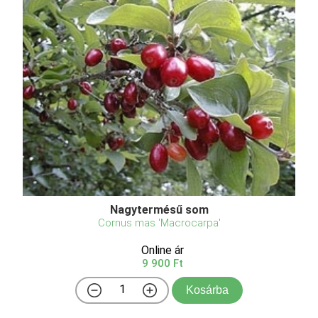
Nagytermésű som
Cornus mas 'Macrocarpa'
Online ár
9 900 Ft
Kosárba