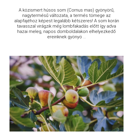
A közismert húsos som (Cornus mas) gyönyörű,
nagytermésű változata, a termés tömege az
alapfajéhoz képest legalább kétszeres! A som korán
tavasszal virágzik még lombfakadás előtt így adva
hazai meleg, napos domboldalakon elhelyezkedő
ereinknek gyönyö ...