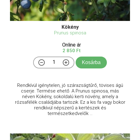
Kökény
Prunus spinosa
Online ár
2 850 Ft
Kosárba
Rendkívül igénytelen, jó szárazságtűrő, tövises ágú
cserje. Termése ehető. A Prunus spinosa, más
néven Kökény, sokoldalú kerti növény, amely a
rózsafélék családjába tartozik. Ez a kis fa vagy bokor
rendkívül népszerű a kertészek és
természetkedvelők ...