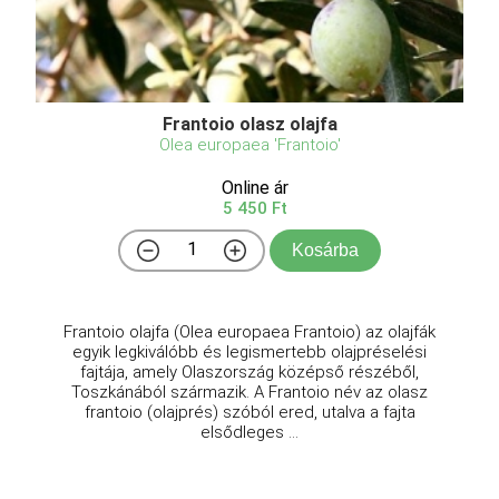
Frantoio olasz olajfa
Olea europaea 'Frantoio'
Online ár
5 450 Ft
Kosárba
Frantoio olajfa (Olea europaea Frantoio) az olajfák
egyik legkiválóbb és legismertebb olajpréselési
fajtája, amely Olaszország középső részéből,
Toszkánából származik. A Frantoio név az olasz
frantoio (olajprés) szóból ered, utalva a fajta
elsődleges ...