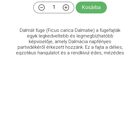
Kosárba
Dalmát füge (Ficus carica Dalmatie) a fügefajták
egyik legkedveltebb és legmegbízhatóbb
képviselője, amely Dalmácia napfényes
partvidékéről érkezett hozzánk. Ez a fajta a délies,
egzotikus hangulatot és a rendkívül édes, mézédes
termések ízét hozza e ...