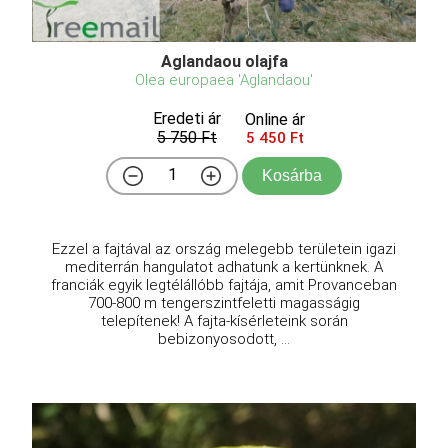
Aglandaou olajfa
Olea europaea 'Aglandaou'
Eredeti ár
Online ár
5 750 Ft
5 450 Ft
Kosárba
Ezzel a fajtával az ország melegebb területein igazi
mediterrán hangulatot adhatunk a kertünknek. A
franciák egyik legtélállóbb fajtája, amit Provanceban
700-800 m tengerszintfeletti magasságig
telepítenek! A fajta-kísérleteink során
bebizonyosodott, ...