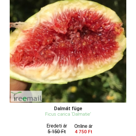
Dalmát füge
Ficus carica 'Dalmatie'
Eredeti ár
Online ár
5 150 Ft
4 750 Ft