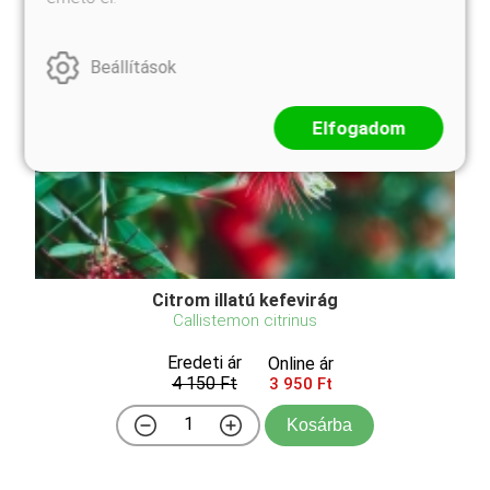
Beállítások
Elfogadom
Citrom illatú kefevirág
Callistemon citrinus
Eredeti ár
Online ár
4 150 Ft
3 950 Ft
Kosárba