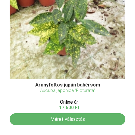
Aranyfoltos japán babérsom
Aucuba japonica 'Picturata'
Online ár
17 600 Ft
Méret választás