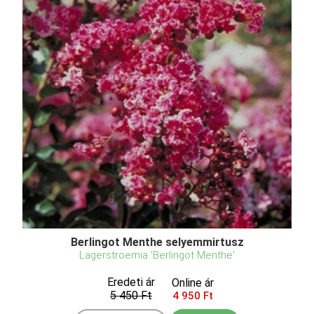
Berlingot Menthe selyemmirtusz
Lagerstroemia 'Berlingot Menthe'
Eredeti ár
Online ár
5 450 Ft
4 950 Ft