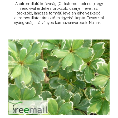
A citrom illatú kefevirág (Callistemon citrinus), egy
rendkívül érdekes örökzöld cserje, nevét az
örökzöld, lándzsa formájú levelén elhelyezkedő,
citromos illatot árasztó mirigyeiről kapta. Tavasztól
nyárig virágai látványos karmazsinvörösek. Nálunk ...