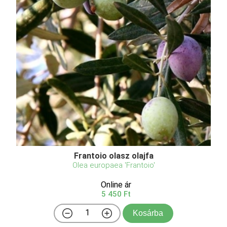
Frantoio olasz olajfa
Olea europaea 'Frantoio'
Online ár
5 450 Ft
Kosárba