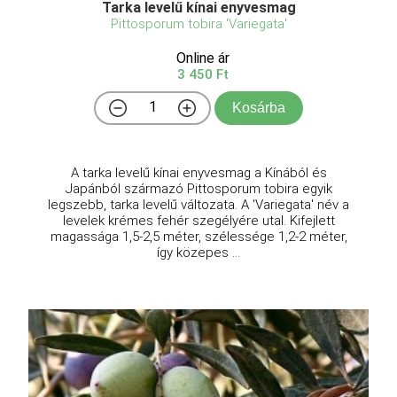
Tarka levelű kínai enyvesmag
Pittosporum tobira 'Variegata'
Online ár
3 450 Ft
Kosárba
A tarka levelű kínai enyvesmag a Kínából és
Japánból származó Pittosporum tobira egyik
legszebb, tarka levelű változata. A 'Variegata' név a
levelek krémes fehér szegélyére utal. Kifejlett
magassága 1,5-2,5 méter, szélessége 1,2-2 méter,
így közepes ...