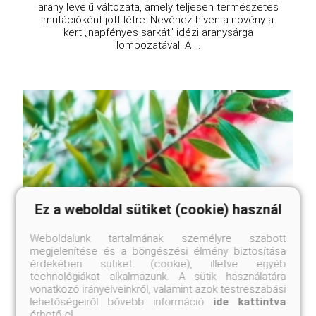
arany levelű változata, amely teljesen természetes
mutációként jött létre. Nevéhez híven a növény a
kert „napfényes sarkát” idézi aranysárga
lombozatával. A ...
Ez a weboldal sütiket (cookie) használ
Weboldalunk tartalmának személyre szabott
megjelenítése és a böngészési élmény biztosítása
érdekében sütiket (cookie), illetve egyéb
technológiákat alkalmazunk. A sütik használatára
vonatkozó irányelveinkről, valamint azok testreszabási
lehetőségeiről bővebb információ
ide kattintva
érhető el.