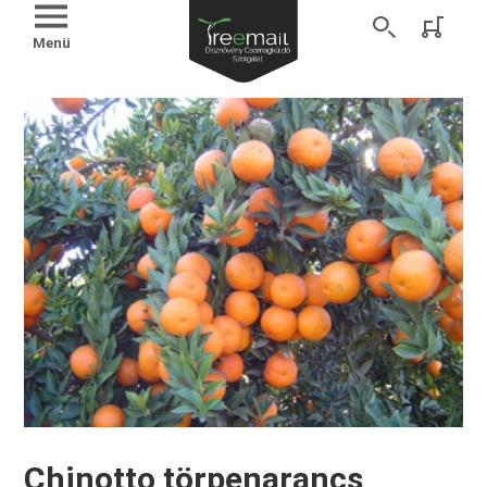
Menü
Chinotto törpenarancs