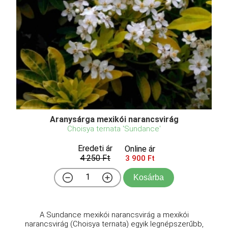
Aranysárga mexikói narancsvirág
Choisya ternata 'Sundance'
Eredeti ár
Online ár
4 250 Ft
3 900 Ft
Kosárba
A Sundance mexikói narancsvirág a mexikói
narancsvirág (Choisya ternata) egyik legnépszerűbb,