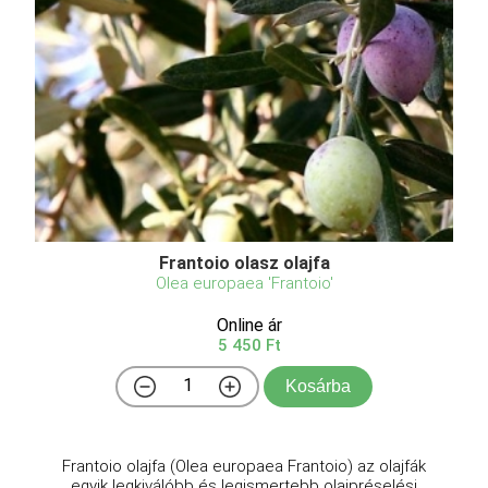
Frantoio olasz olajfa
Olea europaea 'Frantoio'
Online ár
5 450 Ft
Kosárba
Frantoio olajfa (Olea europaea Frantoio) az olajfák
egyik legkiválóbb és legismertebb olajpréselési