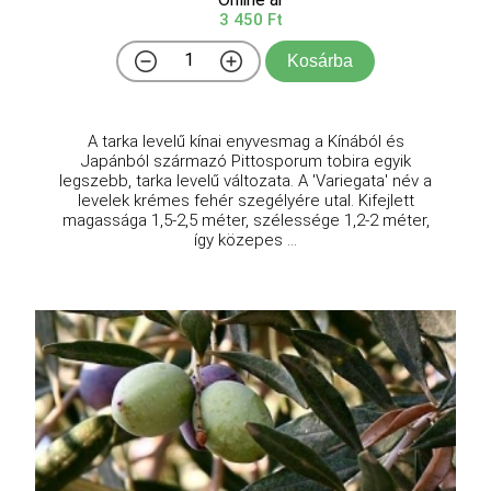
3 450 Ft
Kosárba
A tarka levelű kínai enyvesmag a Kínából és
Japánból származó Pittosporum tobira egyik
legszebb, tarka levelű változata. A 'Variegata' név a
levelek krémes fehér szegélyére utal. Kifejlett
magassága 1,5-2,5 méter, szélessége 1,2-2 méter,
így közepes ...