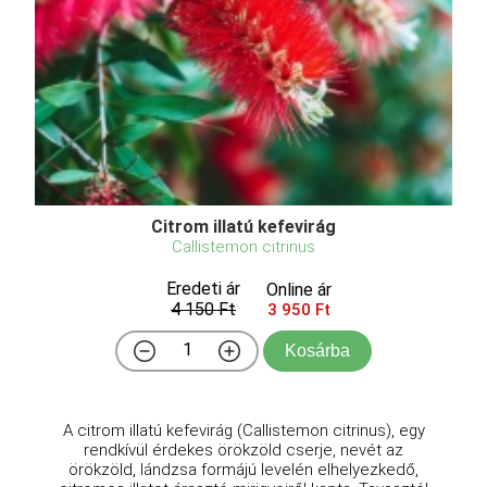
Citrom illatú kefevirág
Callistemon citrinus
Eredeti ár
Online ár
4 150 Ft
3 950 Ft
Kosárba
A citrom illatú kefevirág (Callistemon citrinus), egy
rendkívül érdekes örökzöld cserje, nevét az
örökzöld, lándzsa formájú levelén elhelyezkedő,