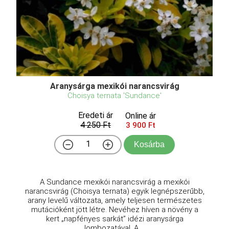
Aranysárga mexikói narancsvirág
Choisya ternata 'Sundance'
Eredeti ár
Online ár
4 250 Ft
3 900 Ft
Kosárba
A Sundance mexikói narancsvirág a mexikói
narancsvirág (Choisya ternata) egyik legnépszerűbb,
arany levelű változata, amely teljesen természetes
mutációként jött létre. Nevéhez híven a növény a
kert „napfényes sarkát” idézi aranysárga
lombozatával. A ...