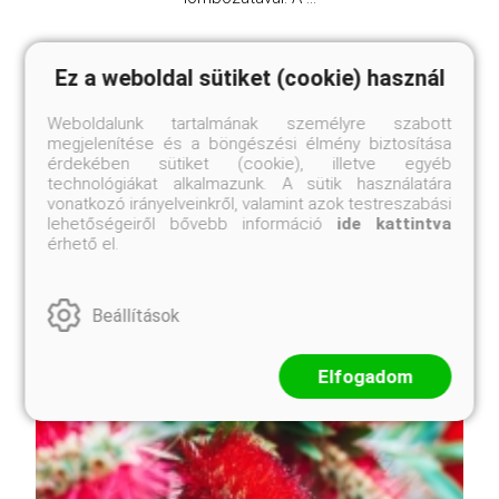
Ez a weboldal sütiket (cookie) használ
Weboldalunk tartalmának személyre szabott
megjelenítése és a böngészési élmény biztosítása
érdekében sütiket (cookie), illetve egyéb
technológiákat alkalmazunk. A sütik használatára
vonatkozó irányelveinkről, valamint azok testreszabási
lehetőségeiről bővebb információ
ide kattintva
érhető el.
Beállítások
Elfogadom