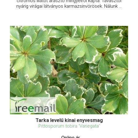
citromos illatot árasztó mirigyeiről kapta. Tavasztól
nyárig virágai látványos karmazsinvörösek. Nálunk ...
Tarka levelű kínai enyvesmag
Pittosporum tobira 'Variegata'
Online ár