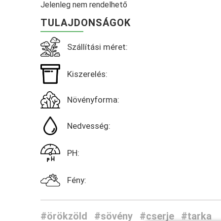
Jelenleg nem rendelhető
TULAJDONSÁGOK
Szállítási méret:
Kiszerelés:
Növényforma:
Nedvesség:
PH:
Fény:
#örökzöld
#sövény
#cserje
#tarka