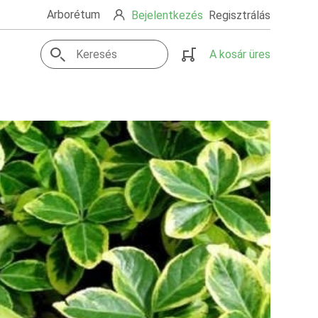
Arborétum
Bejelentkezés
Regisztrálás
A kosár üres