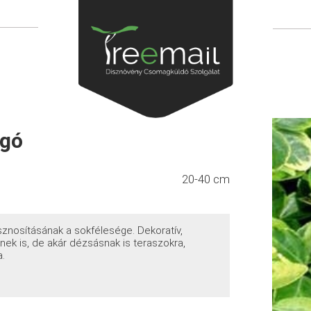
ágó
20-40 cm
znosításának a sokfélesége. Dekoratív,
ynek is, de akár dézsásnak is teraszokra,
a.