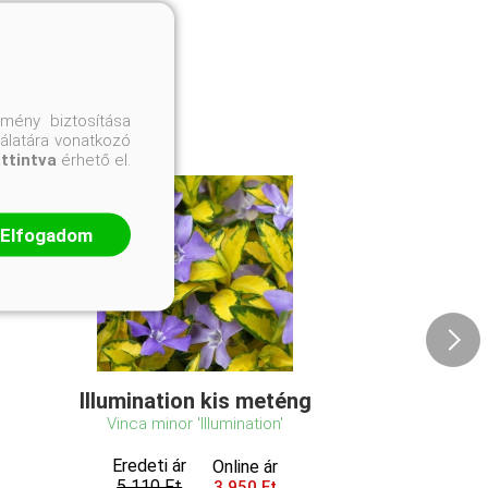
mény biztosítása
nálatára vonatkozó
attintva
érhető el.
Elfogadom
Illumination kis meténg
Vinca minor 'Illumination'
Eredeti ár
Online ár
5 110 Ft
3 950 Ft