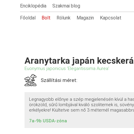
Enciklopédia
Szakmai blog
Főoldal
Bolt
Rólunk
Magazin
Kapcsolat
Aranytarka japán kecsker
Euonymus japonicus 'Elegantissima Aurea'
Szállítási méret:
Legnagyobb előnye a szép megjelenésén kívül a has
örökzöld, sűrű lombjával kiváló szoliternek is, sövén
erkélyekre! Kiültetve sem nő 3 méternél magasabbr
7a-9b USDA-zóna