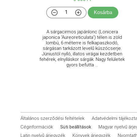
Kosárba
A sárgacirmos japánlonc (Lonicera
japonica 'Aureoreticulata') télen is zöld
lombú, 6 méterre is felkapaszkodó,
sárgásan tarkázott levelű kúszócserje.
Júniustól nyíló, illatos virágai kezdetben
fehérek, elnyíláskor sárgák. Nagy felületek
gyors befutta ...
Általános szerződési feltételek
Adatvédelmi tájékozt
Céginformációk
Süti beállítások
Magyar nyelvű árj
Latin nyelvű árjegyzék
Könyvek árjegyzék
Nyomtath