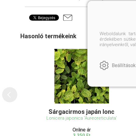
Weboldalunk tar
Hasonló termékeink
érdekében sütiket
irányelveinkről, 
Beállítások
Sárgacirmos japán lonc
Lonicera japonica 'Aureoreticulata'
Online ár
3 350 Ft