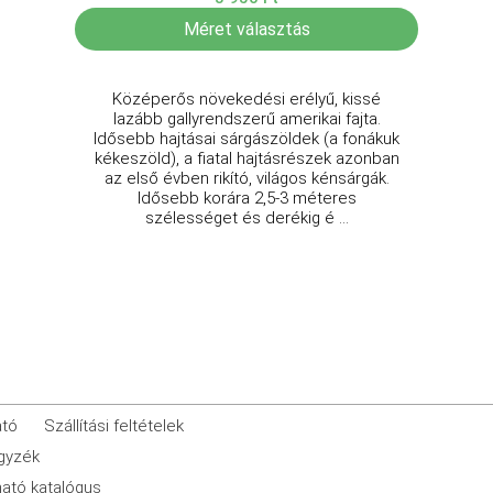
Méret választás
Középerős növekedési erélyű, kissé
lazább gallyrendszerű amerikai fajta.
Idősebb hajtásai sárgászöldek (a fonákuk
kékeszöld), a fiatal hajtásrészek azonban
az első évben rikító, világos kénsárgák.
Idősebb korára 2,5-3 méteres
szélességet és derékig é ...
ató
Szállítási feltételek
egyzék
ató katalógus