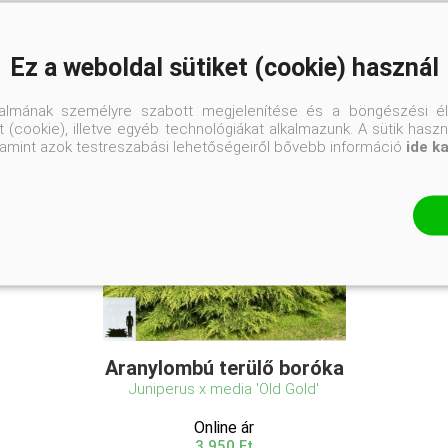
Ez a weboldal sütiket (cookie) használ
talmának személyre szabott megjelenítése és a böngészési él
 (cookie), illetve egyéb technológiákat alkalmazunk. A sütik hasz
valamint azok testreszabási lehetőségeiről bővebb információ
ide k
Aranylombú terülő boróka
Juniperus x media 'Old Gold'
Online ár
3 950 Ft