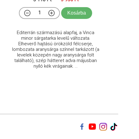
Kosárba
Editerrán származású alapfaj, a Vinca
minor sárgatarka levelű változata.
Elheverő hajtású örökzöld félcserje,
lombozata aranysárga színnel tarkázott (a
levelek közepén nagy aranysárga folt
található), szép hátteret adva májusban
nyíló kék virágainak. ...