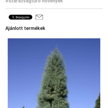
#szárazságtűrő növények
Ajánlott termékek