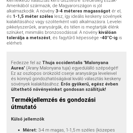
kiemelkedő választás kerti díszítésre. Eredetileg Észak-
Amerikából származik, de Magyarországon is jól
alkalmazkodik. A növény
3-4 méteres magasságot
ér el,
és
1-1,5 méter széles
lesz, így ideális keskeny sövények
kialakításához vagy szoliterként való alkalmazásra. Levelei
pikkelyszerűek, aranysárgák, és télen is megtartják élénk
színüket, minimális bronzosodással. A növény
kiválóan
tolerálja a metszést
, és fagytűrő képessége
-40°C-ig
is
elérheti.
Fedezze fel az
Thuja occidentalis 'Malonyana
Aurea'
(Arany Malonyana tuja) egyedülálló szépségét!
Ez az oszlopos örökzöld cserje aranysárga leveleivel
és könnyű gondozhatóságával kiváló választás keskeny
sövények kialakításához.
Erős gyökerű, egész évben
ültethető növényeinket gondosan szállítjuk!
Termékjellemzés és gondozási
útmutató
Külső jellemzők
Méret:
3-4 m magas, 1-1,5 m széles (közepes