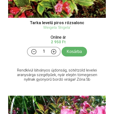
Tarka levelű piros rózsalonc
Weigela 'Brigela'
Online ár
2 950 Ft
Kosárba
Rendkívül látványos újdonság, sötétzöld levelei
aranysárga szegélyűek, nyár elején tömegesen
nyílnak gyönyörű bordó virágai! Zóna:5b