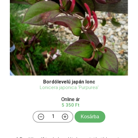
Bordólevelű japán lonc
Lonicera japonica 'Purpurea'
Online ár
5 350 Ft
Kosárba