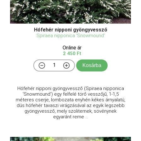
Hófehér nipponi gyöngyvessző
Spiraea nipponica 'Snowmound'
Online ár
2 450 Ft
Kosárba
Hófehér nipponi gyöngyvessző (Spiraea nipponica
'Snowmound') egy felfelé törő vesszőjű, 1-1,5
méteres cserje, lombozata enyhén kékes árnyalatú,
dús hófehér tavaszi virágzásával az egyik legszebb
gyöngyvessző, mely szoliternek, sövénynek
egyaránt reme ...