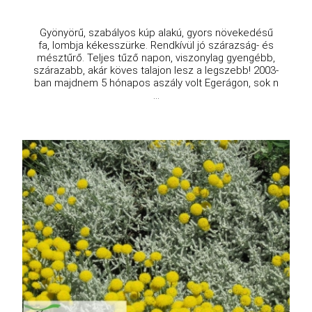
Gyönyörű, szabályos kúp alakú, gyors növekedésű
fa, lombja kékesszürke. Rendkívül jó szárazság- és
mésztűrő. Teljes tűző napon, viszonylag gyengébb,
szárazabb, akár köves talajon lesz a legszebb! 2003-
ban majdnem 5 hónapos aszály volt Egerágon, sok n
...