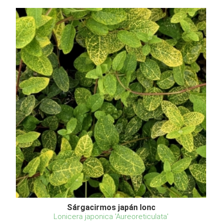
Sárgacirmos japán lonc
Lonicera japonica 'Aureoreticulata'