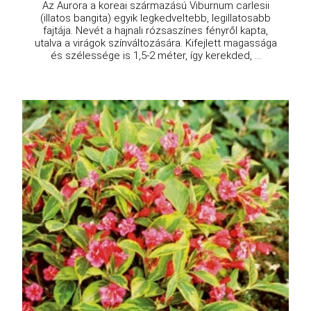
Az Aurora a koreai származású Viburnum carlesii
(illatos bangita) egyik legkedveltebb, legillatosabb
fajtája. Nevét a hajnali rózsaszínes fényről kapta,
utalva a virágok színváltozására. Kifejlett magassága
és szélessége is 1,5-2 méter, így kerekded, ...