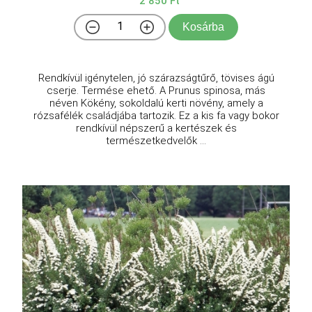
2 850 Ft
Kosárba
Rendkívül igénytelen, jó szárazságtűrő, tövises ágú
cserje. Termése ehető. A Prunus spinosa, más
néven Kökény, sokoldalú kerti növény, amely a
rózsafélék családjába tartozik. Ez a kis fa vagy bokor
rendkívül népszerű a kertészek és
természetkedvelők ...