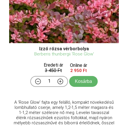
Izzó rózsa vérborbolya
Berberis thunbergii 'Rose Glow'
Eredeti ár
Online ár
3 450 Ft
2 950 Ft
Kosárba
A 'Rose Glow' fajta egy felálló, kompakt növekedésű
lombhullató cserje, amely 1,2-1,5 méter magasra és
1-1,2 méter szélesre nő meg. Levelei tavasszal
élénk rózsaszínűek ezüstös foltokkal, majd nyáron
mélyebb rózsaszínűvé és bíborrá érlelődnek, ősszel
...