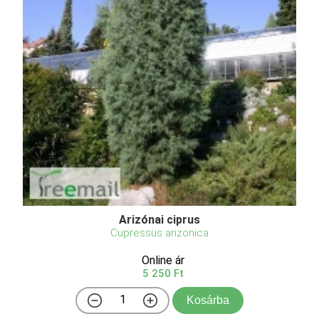
Arizónai ciprus
Cupressus arizonica
Online ár
5 250 Ft
Kosárba