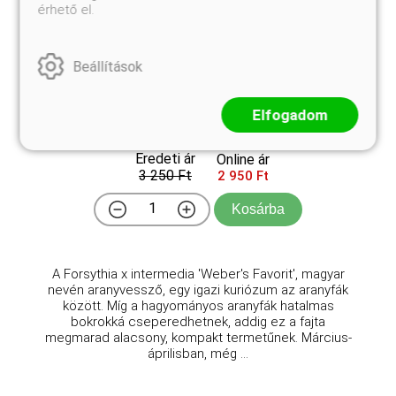
érhető el.
Beállítások
Weber's Favorit pompás aranyfa, aranyvessző
Elfogadom
Forsythia x intermedia 'Weber's Favorit'
Eredeti ár
Online ár
3 250 Ft
2 950 Ft
Kosárba
A Forsythia x intermedia 'Weber's Favorit', magyar
nevén aranyvessző, egy igazi kuriózum az aranyfák
között. Míg a hagyományos aranyfák hatalmas
bokrokká cseperedhetnek, addig ez a fajta
megmarad alacsony, kompakt termetűnek. Március-
áprilisban, még ...