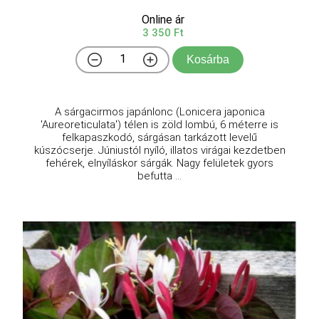
Online ár
3 350 Ft
Kosárba
A sárgacirmos japánlonc (Lonicera japonica
'Aureoreticulata') télen is zöld lombú, 6 méterre is
felkapaszkodó, sárgásan tarkázott levelű
kúszócserje. Júniustól nyíló, illatos virágai kezdetben
fehérek, elnyíláskor sárgák. Nagy felületek gyors
befutta ...