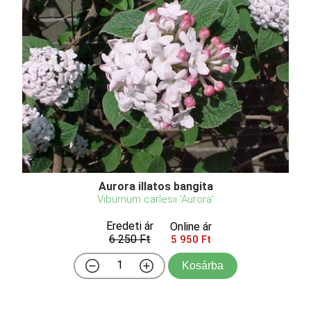
Aurora illatos bangita
Viburnum carlesii 'Aurora'
Eredeti ár
Online ár
6 250 Ft
5 950 Ft
Kosárba