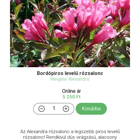
Bordópiros levelű rózsalonc
Weigela 'Alexandra'
Online ár
5 250 Ft
Kosárba
Az Alexandra rózsalonc a legszebb piros levelű
rózsalonc! Rendkívül dús virágzású, alacsony