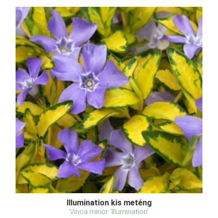
Illumination kis meténg
Vinca minor 'Illumination'