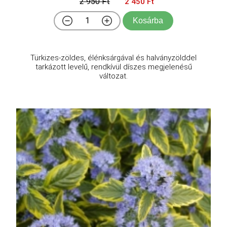
2 950 Ft
2 450 Ft
Kosárba
Türkizes-zöldes, élénksárgával és halványzölddel
tarkázott levelű, rendkívül díszes megjelenésű
változat.