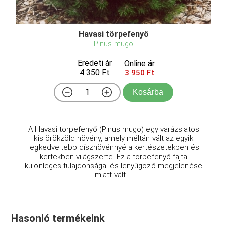
Havasi törpefenyő
Pinus mugo
Eredeti ár
Online ár
4 350 Ft
3 950 Ft
Kosárba
A Havasi törpefenyő (Pinus mugo) egy varázslatos
kis örökzöld növény, amely méltán vált az egyik
legkedveltebb dísznövénnyé a kertészetekben és
kertekben világszerte. Ez a törpefenyő fajta
különleges tulajdonságai és lenyűgöző megjelenése
miatt vált ...
Hasonló termékeink