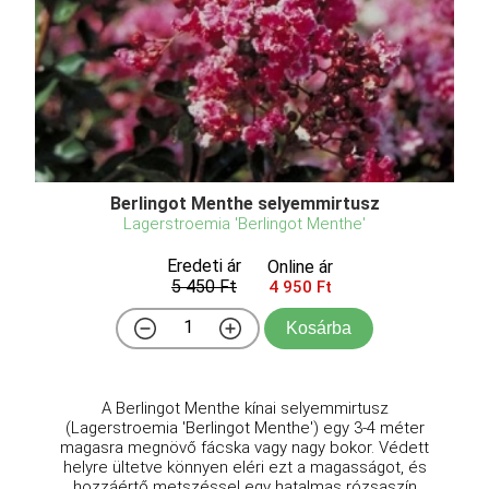
Berlingot Menthe selyemmirtusz
Lagerstroemia 'Berlingot Menthe'
Eredeti ár
Online ár
5 450 Ft
4 950 Ft
Kosárba
A Berlingot Menthe kínai selyemmirtusz
(Lagerstroemia 'Berlingot Menthe') egy 3-4 méter
magasra megnövő fácska vagy nagy bokor. Védett
helyre ültetve könnyen eléri ezt a magasságot, és
hozzáértő metszéssel egy hatalmas rózsaszín