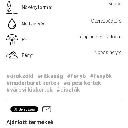
Kúpos
Növényforma:
Szárazságtűrő
Nedvesség:
Talajban nem válogat
PH:
Napos helyre
Fény:
#örökzöld
#ritkaság
#fenyő
#fenyők
#madárbarát kertek
#alpesi kertek
#városi kiskertek
#díszfák
Ajánlott termékek