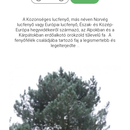
A Közönséges lucfenyő, más néven Norvég
lucfenyő vagy Európai lucfenyő, Észak- és Közép-
Európa hegyvidékeiről származó, az Alpokban és a
Kárpátokban erdőalkotó örökzöld tűlevelű fa . A
fenyőfélék családjába tartozó faj a legismertebb és
legelterjedte ...