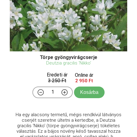
Törpe gyöngyvirágcserje
Deutzia gracilis 'Nikko'
Eredeti ár
Online ár
3 250 Ft
2 950 Ft
Kosárba
Ha egy alacsony termetű, mégis rendkívül látványos
cserjét szeretne ültetni a kertedbe, a Deutzia
gracilis 'Nikko' (törpe gyöngyvirágcserje) tökéletes
választás. Ez a bájos növény késő tavasszal hozza
el varázslatos virágzását: apró, csillag alakú, h ...