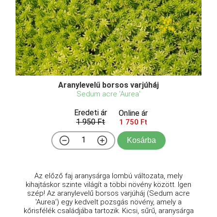
Aranylevelű borsos varjúháj
Sedum acre 'Aurea'
Eredeti ár
Online ár
1 950 Ft
1 750 Ft
Kosárba
Az előző faj aranysárga lombú változata, mely
kihajtáskor szinte világít a többi növény között. Igen
szép! Az aranylevelű borsos varjúháj (Sedum acre
'Aurea') egy kedvelt pozsgás növény, amely a
kőrisfélék családjába tartozik. Kicsi, sűrű, aranysárga