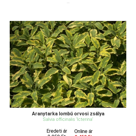
...
Aranytarka lombú orvosi zsálya
Salvia officinalis 'Icterina'
Eredeti ár
Online ár