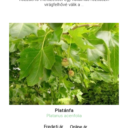
virágfelhővé válik a ...
Platánfa
Platanus acerifolia
Eredeti ár
Online ár