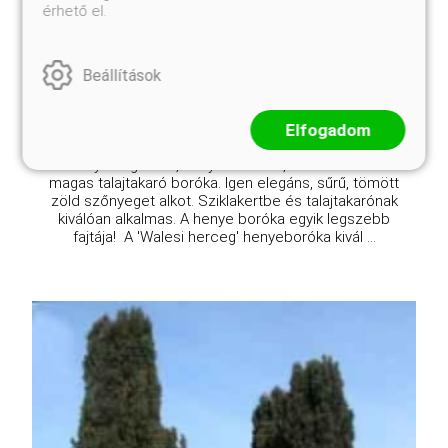
érhető el.
Online ár
3 950 Ft
Beállítások
Kosárba
Elfogadom
Szabályos ágállású, mélyzöld színű, maximum 30 cm
magas talajtakaró boróka. Igen elegáns, sűrű, tömött
zöld szőnyeget alkot. Sziklakertbe és talajtakarónak
kiválóan alkalmas. A henye boróka egyik legszebb
fajtája! A 'Walesi herceg' henyeboróka kivál ...