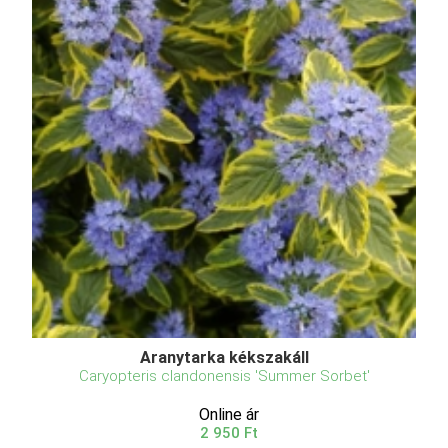
Aranytarka kékszakáll
Caryopteris clandonensis 'Summer Sorbet'
Online ár
2 950 Ft