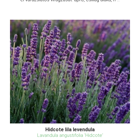
Hidcote lila levendula
Lavandula angustifolia 'Hidcote'