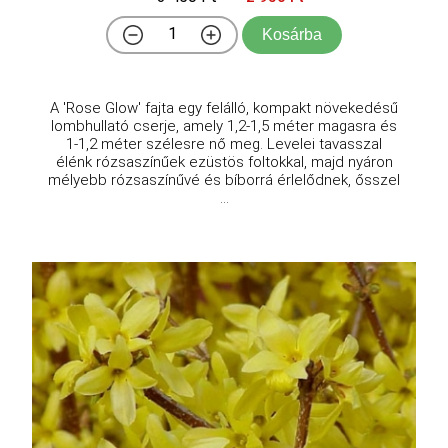
Kosárba
A 'Rose Glow' fajta egy felálló, kompakt növekedésű
lombhullató cserje, amely 1,2-1,5 méter magasra és
1-1,2 méter szélesre nő meg. Levelei tavasszal
élénk rózsaszínűek ezüstös foltokkal, majd nyáron
mélyebb rózsaszínűvé és bíborrá érlelődnek, ősszel
...