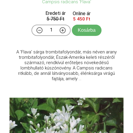
Campsis radicans 'Flava'
Eredeti ár
Online ár
5 750 Ft
5 450 Ft
Kosárba
A 'Flava' sárga trombitafolyondár, más néven arany
trombitafolyondár, Észak-Amerika keleti részéről
származó, rendkívül erőteljes növekedésű
lombhullató kúszónövény. A Campsis radicans
ritkább, de annál látványosabb, élénksárga virágú
fajtája, amely ...