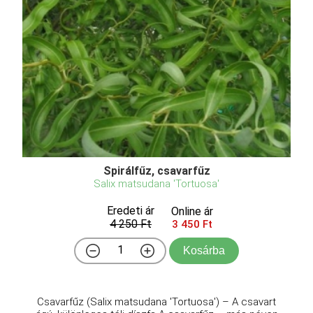
Spirálfűz, csavarfűz
Salix matsudana 'Tortuosa'
Eredeti ár
Online ár
4 250 Ft
3 450 Ft
Kosárba
Csavarfűz (Salix matsudana 'Tortuosa') – A csavart