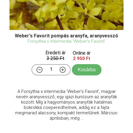
Weber's Favorit pompás aranyfa, aranyvessző
Forsythia x intermedia 'Weber's Favorit'
Eredeti ár
Online ár
3 250 Ft
2 950 Ft
Kosárba
A Forsythia x intermedia 'Weber's Favorit', magyar
nevén aranyvessző, egy igazi kuriózum az aranyfák
között. Míg a hagyományos aranyfák hatalmas
bokrokká cseperedhetnek, addig ez a fajta
megmarad alacsony, kompakt termetűnek. Március-
áprilisban, még ...