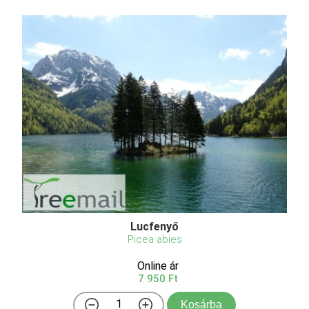
Lucfenyő
Picea abies
Online ár
7 950 Ft
Kosárba