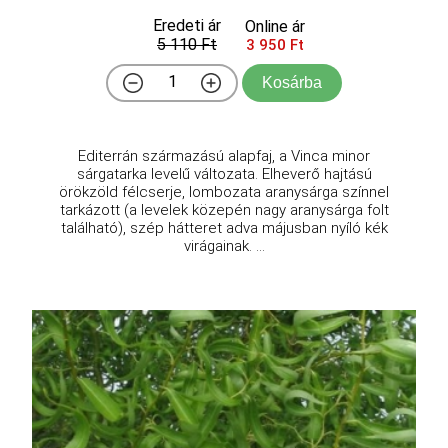
Eredeti ár
Online ár
5 110 Ft
3 950 Ft
Kosárba
Editerrán származású alapfaj, a Vinca minor
sárgatarka levelű változata. Elheverő hajtású
örökzöld félcserje, lombozata aranysárga színnel
tarkázott (a levelek közepén nagy aranysárga folt
található), szép hátteret adva májusban nyíló kék
virágainak. ...