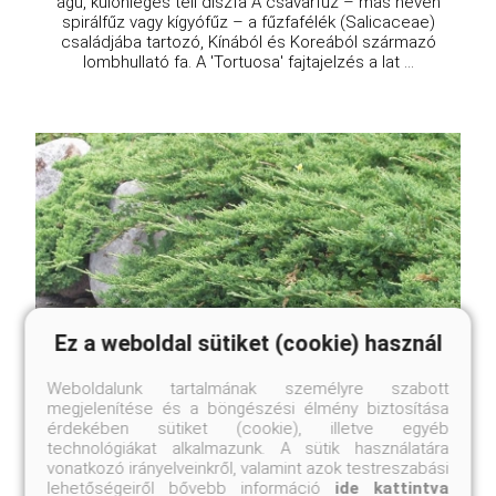
ágú, különleges téli díszfa A csavarfűz – más néven
spirálfűz vagy kígyófűz – a fűzfafélék (Salicaceae)
családjába tartozó, Kínából és Koreából származó
lombhullató fa. A 'Tortuosa' fajtajelzés a lat ...
Ez a weboldal sütiket (cookie) használ
Weboldalunk tartalmának személyre szabott
megjelenítése és a böngészési élmény biztosítása
érdekében sütiket (cookie), illetve egyéb
technológiákat alkalmazunk. A sütik használatára
vonatkozó irányelveinkről, valamint azok testreszabási
Walesi herceg henyeboróka
lehetőségeiről bővebb információ
ide kattintva
Juniperus horizontalis 'Prince of Wales'