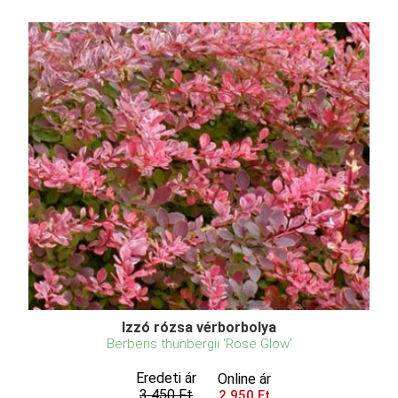
Izzó rózsa vérborbolya
Berberis thunbergii 'Rose Glow'
Eredeti ár
Online ár
3 450 Ft
2 950 Ft