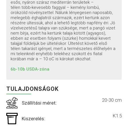
esős, nyáron száraz mediterrán területek –
télen több-kevesebb faggyal – kemény lombú,
örökzöld növényzettel. Nálunk lényegesen naposabb,
melegebb éghajlatról származik, ezért kertünk azon
részére ültessük, ahol a lehető legtöbb napfény éri. Jó
vízelvezetésű talajra van szüksége, mert a pangó vizet
nem bírja, ezért ha kertünk talaja kötött (agyagos),
ebben az esetben folyami (szürke) homokkal kevert
talajjal földeljük be ültetéskor. Ültetést követő első
télen takarást igényel, mert a természetes élőhelyén a
mi teleinknél enyhébb telekhez szokott és fiatal
korában már a – 10 oC is károkat okozhat.
6b-10b USDA-zóna
TULAJDONSÁGOK
20-30 cm
Szállítási méret:
K1.5
Kiszerelés: