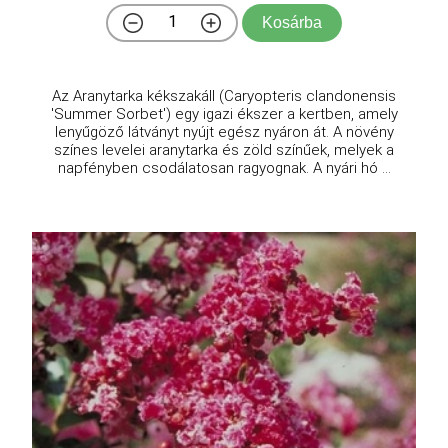
Kosárba
Az Aranytarka kékszakáll (Caryopteris clandonensis
'Summer Sorbet') egy igazi ékszer a kertben, amely
lenyűgöző látványt nyújt egész nyáron át. A növény
színes levelei aranytarka és zöld színűek, melyek a
napfényben csodálatosan ragyognak. A nyári hó ...