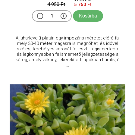
4 950 Ft
5 750 Ft
Kosárba
A juharlevelű platán egy impozáns méretet elérő fa,
mely 30-40 méter magasra is megnőhet, és idővel
széles, terebélyes koronát fejleszt. Legismertebb
és legkönnyebben felismerhető jellegzetessége a
kéreg, amely vékony, lekerekített lapokban hámlik, é
...