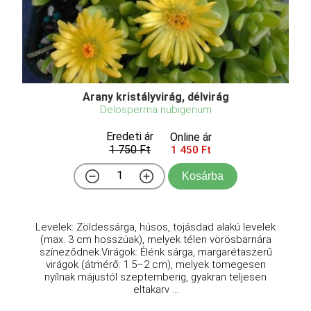
Arany kristályvirág, délvirág
Delosperma nubigenum
Eredeti ár
Online ár
1 750 Ft
1 450 Ft
Kosárba
Levelek: Zöldessárga, húsos, tojásdad alakú levelek
(max. 3 cm hosszúak), melyek télen vörösbarnára
színeződnek.Virágok: Élénk sárga, margarétaszerű
virágok (átmérő: 1.5–2 cm), melyek tömegesen
nyílnak májustól szeptemberig, gyakran teljesen
eltakarv ...