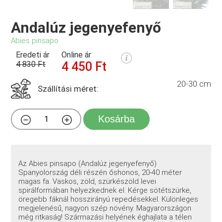
Andalúz jegenyefenyő
Abies pinsapo
Eredeti ár
Online ár
4 830 Ft
4 450 Ft
20-30 cm
Szállítási méret:
Kosárba
Az Abies pinsapo (Andalúz jegenyefenyő)
Spanyolország déli részén őshonos, 20-40 méter
magas fa. Vaskos, zöld, szürkészöld levei
spirálformában helyezkednek el. Kérge sötétszürke,
öregebb fáknál hosszirányú repedésekkel. Különleges
megjelenésű, nagyon szép növény. Magyarországon
még ritkaság! Származási helyének éghajlata a télen