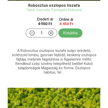
Robosztus oszlopos tiszafa
Taxus baccata 'Fastigiata Robusta'
Eredeti ár
Online ár
4 950 Ft
4 450 Ft
Kosárba
A Robosztus oszlopos tiszafa svájci eredetű,
sötétzöld lombú, gyorsan fejlődő, keskeny oszlopos
fajtája, melynek fagytűrése is figyelemre méltó.
Rendkívül szép sövény telepíthető belőle! Külső
tulajdonságok Magasság és forma: Oszlopos
habitus, fel ...