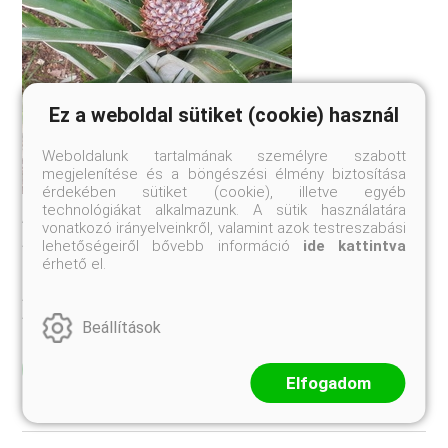
Ez a weboldal sütiket (cookie) használ
Weboldalunk tartalmának személyre szabott
megjelenítése és a böngészési élmény biztosítása
érdekében sütiket (cookie), illetve egyéb
technológiákat alkalmazunk. A sütik használatára
Ananász (Ananas comosus) II.
vonatkozó irányelveinkről, valamint azok testreszabási
Az ananász szaporítása és nevelése Dél-Amerika trópusain
lehetőségeiről bővebb információ
ide kattintva
honos növények. Napjainkban Közép- és Dél-Amerikán kívül
érhető el.
a nyugat-indiai szigetek, Tajvan, Malaysia, Hawaii és Dél-
Afrika szállítja a legnagyobb mennyiségben. Az ananász,
Ananas comosus a Brom ...
Beállítások
Elolvasom
Elfogadom