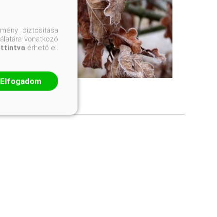
mény biztosítása
nálatára vonatkozó
attintva
érhető el.
Elfogadom