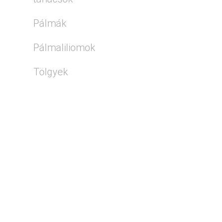
Pálmák
Pálmaliliomok
Tölgyek
KIEMELT
ÍRÁSOK
Mediterrán kert
kialakítása
Magyarországon:
szakmai útmutató