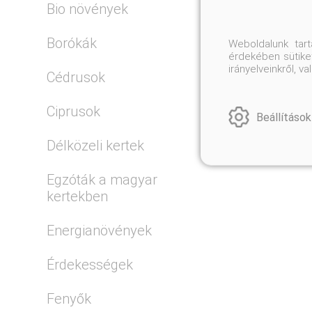
Bio növények
El
Borókák
Weboldalunk tar
érdekében sütiket
irányelveinkről, 
Cédrusok
Ciprusok
Beállítások
Délközeli kertek
Egzóták a magyar
kertekben
Energianövények
Érdekességek
Fenyők