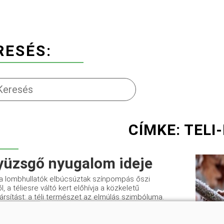
RESÉS:
CÍMKE: TELI
yüzsgő nyugalom ideje
 a lombhullatók elbúcsúztak színpompás őszi
l, a téliesre váltó kert előhívja a közkeletű
ársítást: a téli természet az elmúlás szimbóluma.
n él ez az asszociáció annak ellenére, hogy az
ek, a fenyőfélék és a lomb ...