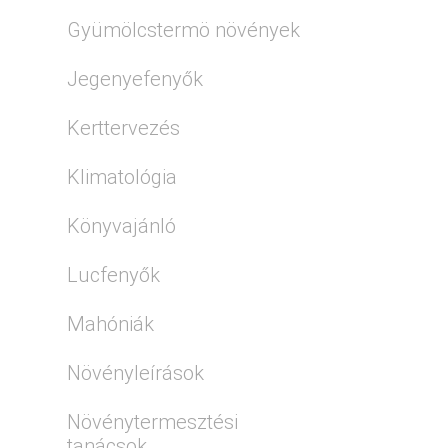
Gyümölcstermö növények
Jegenyefenyők
Kerttervezés
Klimatológia
Könyvajánló
Lucfenyők
Mahóniák
Növényleírások
Növénytermesztési
tanácsok