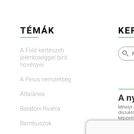
TÉMÁK
KE
A Föld kertészeti
jelentöséggel bíró
növényei
A Pinus nemzetség
Általános
A n
Mihelyt
Balatoni Riviéra
díszüktő
képzett
Bambuszok
Szívósa
örökzöld