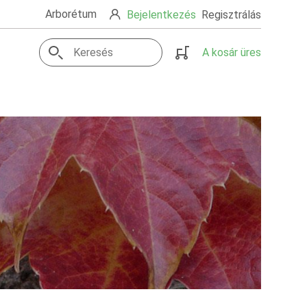
Arborétum
Bejelentkezés
Regisztrálás
A kosár üres