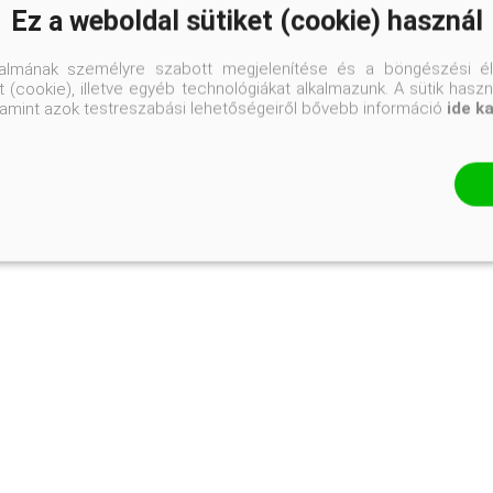
Ez a weboldal sütiket (cookie) használ
olvasom
talmának személyre szabott megjelenítése és a böngészési él
 (cookie), illetve egyéb technológiákat alkalmazunk. A sütik hasz
valamint azok testreszabási lehetőségeiről bővebb információ
ide k