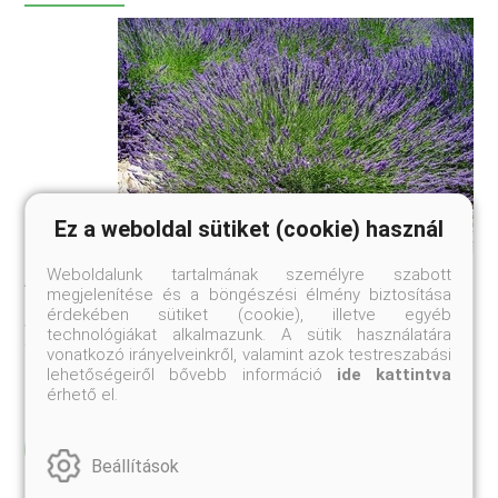
Ez a weboldal sütiket (cookie) használ
Weboldalunk tartalmának személyre szabott
Aromakertek
megjelenítése és a böngészési élmény biztosítása
Délkelet-Franciaország lankáin kora tavasztól ősz elejéig
érdekében sütiket (cookie), illetve egyéb
virágözön és illatáradat fogadja az arra utazót. A provence-i
technológiákat alkalmazunk. A sütik használatára
táj évszázadok óta olyan ültetvényeknek ad otthont,
vonatkozó irányelveinkről, valamint azok testreszabási
amelyek a világhírű francia parfümök alapanyagait-
lehetőségeiről bővebb információ
ide kattintva
illóolajokat és aromákat ˛á ...
érhető el.
Elolvasom
Beállítások