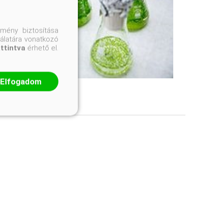
mény biztosítása
nálatára vonatkozó
attintva
érhető el.
Elfogadom