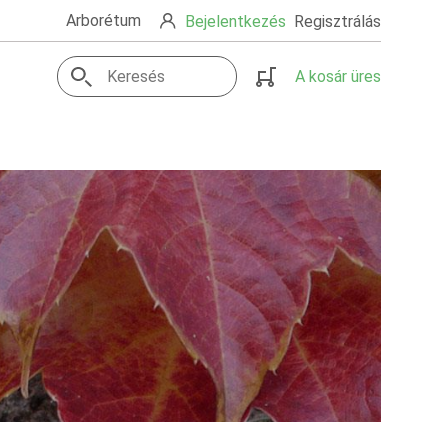
Arborétum
Bejelentkezés
Regisztrálás
A kosár üres