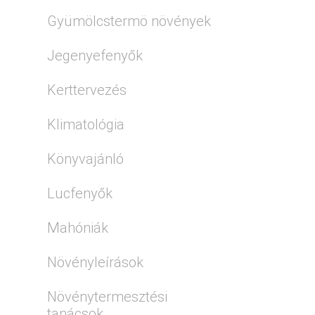
Gyümölcstermö növények
Jegenyefenyők
Kerttervezés
Klimatológia
Könyvajánló
Lucfenyők
Mahóniák
Növényleírások
Növénytermesztési
tanácsok