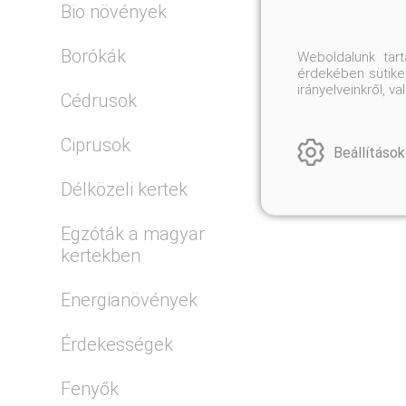
Bio növények
például 
Borókák
Weboldalunk tar
El
érdekében sütiket
irányelveinkről, 
Cédrusok
Ciprusok
Beállítások
Délközeli kertek
Egzóták a magyar
kertekben
Energianövények
Érdekességek
Fenyők