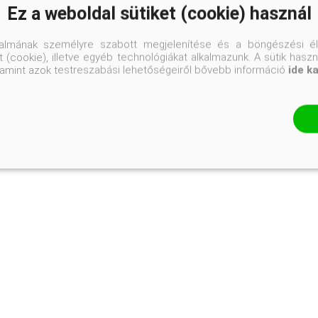
Ez a weboldal sütiket (cookie) használ
orchideák ...
talmának személyre szabott megjelenítése és a böngészési él
olvasom
 (cookie), illetve egyéb technológiákat alkalmazunk. A sütik hasz
valamint azok testreszabási lehetőségeiről bővebb információ
ide k