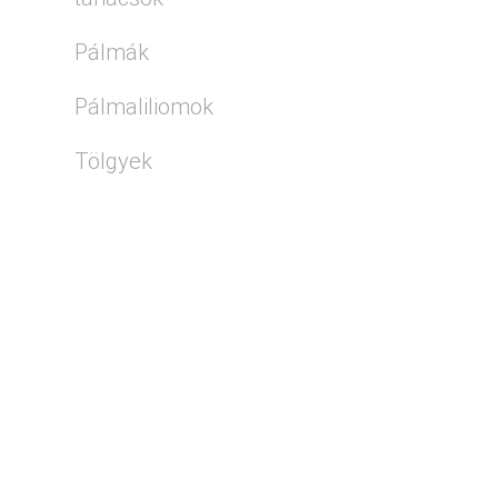
Pálmák
Pálmaliliomok
Tölgyek
KIEMELT
ÍRÁSOK
Mediterrán kert
kialakítása
Magyarországon:
szakmai útmutató