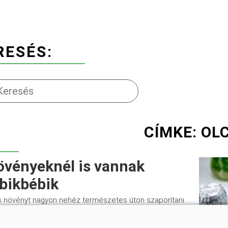
RESÉS:
CÍMKE: OL
övényeknél is vannak
bikbébik
növényt nagyon nehéz természetes úton szaporítani.
kadályt küzdik le a kutatók a növények laboratóriumi
tésével. Ezzel a módszerrel számos veszélyeztetett
menthető, illetve különféle egzotikus növények,