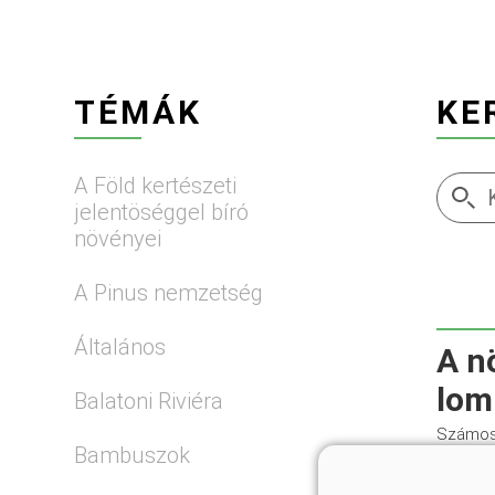
TÉMÁK
KE
A Föld kertészeti
jelentöséggel bíró
növényei
A Pinus nemzetség
Általános
A n
lom
Balatoni Riviéra
Számos 
Bambuszok
Ezt az a
tenyész
faj meg