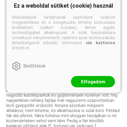
Elolvasom
Ez a weboldal sütiket (cookie) használ
Weboldalunk tartalmának személyre szabott
megjelenítése és a böngészési élmény biztosítása
érdekében sütiket (cookie), illetve egyéb
technológiákat alkalmazunk. A sütik használatára
vonatkozó irányelveinkről, valamint azok testreszabási
lehetőségeiről bővebb információ
ide kattintva
érhető el.
Kínai kúszó kecskerágó (Euonymus
fortunei)
Az örökzöld levelű kecskerágók közük a japán kecskerágó
Beállítások
(Euonymus japonicus) csak az utóbbi húsz esztendőben
vált elterjedt kerti dísznövénnyé. Sokkal korábban, a múlt
század vége felé került szabadföldbe egy másik faj, a
Elfogadom
Kínában őshonos E. fortunei japáni elterjedésű változata, az
E. fortunei var. radicans. Ez utóbbi a háború előtt még a
nagyobb kastélyparkok és gyűjtemények növénye volt, míg
napjainkban néhány fajtája már nagyüzemi szaporításban
levő gyeppótló örökzöld. Annyira azonban mégsem
általános, mint lehetne, és alkalmazása is szűk körű. Például
fák alá ültetve, fákra futtatva mint ahogyan hazájában is nő
közterületeken sehol sem látni. Pedig a fán később
kialakuló időskori alak (E. fortunei var. radicans f.