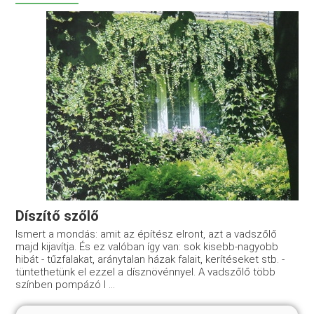
Díszítő szőlő
Ismert a mondás: amit az építész elront, azt a vadszőlő
majd kijavítja. És ez valóban így van: sok kisebb-nagyobb
hibát - tűzfalakat, aránytalan házak falait, kerítéseket stb. -
tüntethetünk el ezzel a dísznövénnyel. A vadszőlő több
színben pompázó l ...