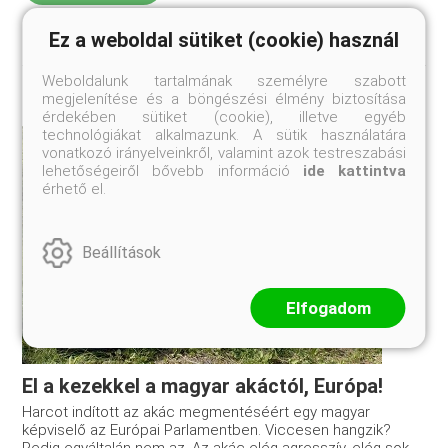
Ez a weboldal sütiket (cookie) használ
Weboldalunk tartalmának személyre szabott
megjelenítése és a böngészési élmény biztosítása
érdekében sütiket (cookie), illetve egyéb
technológiákat alkalmazunk. A sütik használatára
vonatkozó irányelveinkről, valamint azok testreszabási
lehetőségeiről bővebb információ
ide kattintva
érhető el.
Beállítások
Elfogadom
El a kezekkel a magyar akáctól, Európa!
Harcot indított az akác megmentéséért egy magyar
képviselő az Európai Parlamentben. Viccesen hangzik?
Pedig egyáltalán nem az. Az akác elég agresszív, elég sok