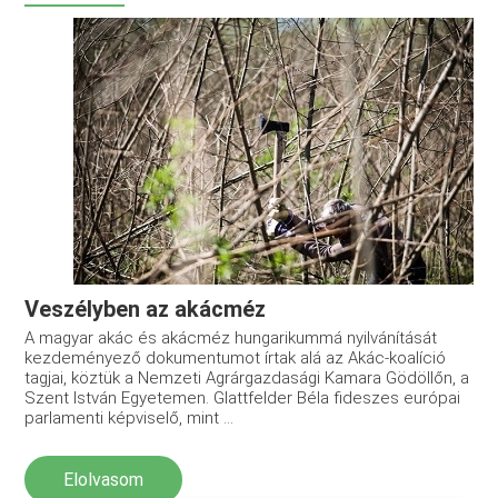
Veszélyben az akácméz
A magyar akác és akácméz hungarikummá nyilvánítását
kezdeményező dokumentumot írtak alá az Akác-koalíció
tagjai, köztük a Nemzeti Agrárgazdasági Kamara Gödöllőn, a
Szent István Egyetemen. Glattfelder Béla fideszes európai
parlamenti képviselő, mint ...
Elolvasom