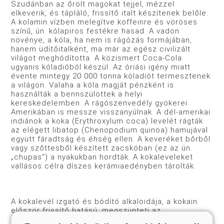
Szudánban az őrölt magokat tejjel, mézzel
elkeverik, és tápláló, frissítő italt készítenek belőle.
A kolamin vízben melegítve koffeinre és vöröses
színű, ún. kólapiros festékre hasad. A vadon
növénye, a kóla, ha nem is rágózás formájában,
hanem üdítőitalként, ma már az egész civilizált
világot meghódította. A közismert Coca-Cola
ugyanis kóladióból készül. Az óriási igény miatt
évente mintegy 20 000 tonna kóladiót termesztenek
a világon. Valaha a kóla magját pénzként is
használták a bennszülöttek a helyi
kereskedelemben. A rágószenvedély gyökerei
Amerikában is messze visszanyúlnak. A dél-amerikai
indiánok a koka (Erythroxylum coca) levelét rágták
az elégett libatop (Chenopodium quinoa) hamujával
együtt fáradtság és éhség ellen. A keveréket bőrből
vagy szőttesből készített zacskóban (ez az ún.
„chupas”) a nyakukban hordták. A kokaleveleket
vallásos célra díszes kerámiaedényben tárolták.
A kokalevél izgató és bódító alkaloidája, a kokain
először frissítő hatású, megszünteti az
éhségérzetet és az alvásigényt. Huzamosabb és