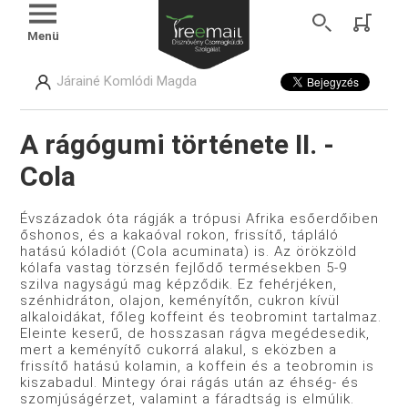
Menü
Járainé Komlódi Magda
A rágógumi története II. -
Cola
Évszázadok óta rágják a trópusi Afrika esőerdőiben
őshonos, és a kakaóval rokon, frissítő, tápláló
hatású kóladiót (Cola acuminata) is. Az örökzöld
kólafa vastag törzsén fejlődő termésekben 5-9
szilva nagyságú mag képződik. Ez fehérjéken,
szénhidráton, olajon, keményítőn, cukron kívül
alkaloidákat, főleg koffeint és teobromint tartalmaz.
Eleinte keserű, de hosszasan rágva megédesedik,
mert a keményítő cukorrá alakul, s eközben a
frissítő hatású kolamin, a koffein és a teobromin is
kiszabadul. Mintegy órai rágás után az éhség- és
szomjúságérzet, valamint a fáradtság is elmúlik.