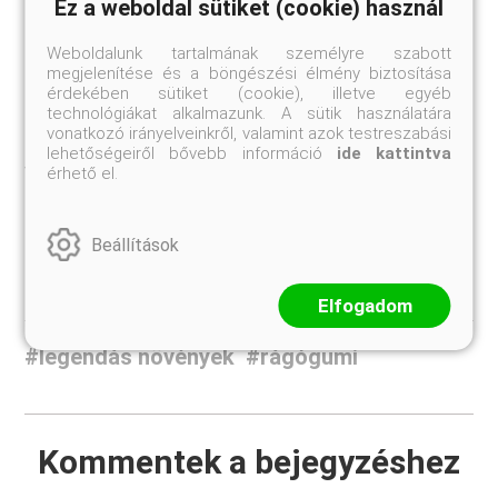
Ez a weboldal sütiket (cookie) használ
rendszeres élvezete depressziót és súlyos
idegrendszeri zavarokat okoz. A levelekben lévő
kokain alkaloidából 0,05 gramm már hat a központi
Weboldalunk tartalmának személyre szabott
idegrendszerre, és kellemes eufóriás állapotot
megjelenítése és a böngészési élmény biztosítása
okoz, színes hallucinációkkal. Nagyobb adag súlyos
érdekében sütiket (cookie), illetve egyéb
rosszulléthez vezet, 1 gramm kokain pedig már
technológiákat alkalmazunk. A sütik használatára
halálos adag. A világ először mint fontos helyi
vonatkozó irányelveinkről, valamint azok testreszabási
érzéstelenítőt ismerte és használta, de csakhamar
lehetőségeiről bővebb információ
ide kattintva
veszedelmes kábítószer lett Európában is, csakúgy
érhető el.
mint a kokát élvező indiánoknál.
Beállítások
Elfogadom
#legendás növények
#rágógumi
Kommentek a bejegyzéshez