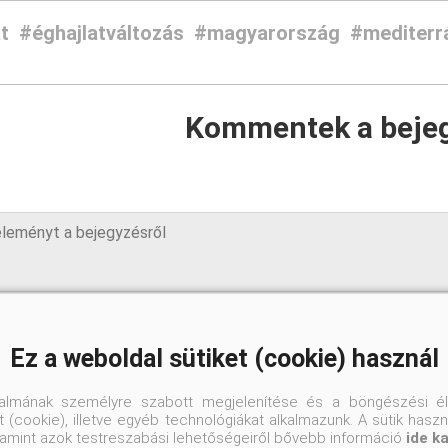
t
#éghajlatváltozás
#magyarország
#mediterr
Kommentek a beje
Ez a weboldal sütiket (cookie) használ
talmának személyre szabott megjelenítése és a böngészési él
 (cookie), illetve egyéb technológiákat alkalmazunk. A sütik hasz
valamint azok testreszabási lehetőségeiről bővebb információ
ide k