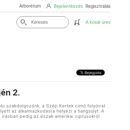
Arborétum
Bejelentkezés
Regisztrálás
A kosár üres
én 2.
bi szakdolgozónk, a Szép Kertek című folyóirat
yett az alkalmazkodásra helyezi a hangsúlyt. A
 írásban pedig az észak-amerikai ciprusokról