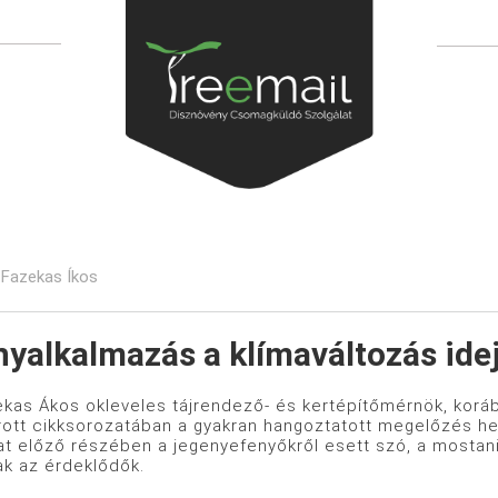
Fazekas Íkos
yalkalmazás a klímaváltozás idej
kas Ákos okleveles tájrendező- és kertépítőmérnök, koráb
rott cikksorozatában a gyakran hangoztatott megelőzés hel
at előző részében a jegenyefenyőkről esett szó, a mostani
ak az érdeklődők.