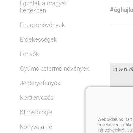
Egzóták a magyar
#éghajla
kertekben
Energianövények
Érdekességek
Fenyők
Gyümölcstermö növények
Jegenyefenyők
Kerttervezés
Klimatológia
Weboldalunk tar
érdekében sütiket
Könyvajánló
irányelveinkről, 