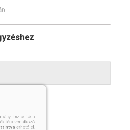
án
gyzéshez
mény biztosítása
nálatára vonatkozó
attintva
érhető el.