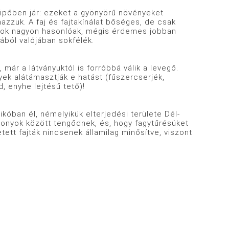
ipőben jár: ezeket a gyönyörű növényeket
azzuk. A faj és fajtakínálat bőséges, de csak
usok nagyon hasonlóak, mégis érdemes jobban
ából valójában sokfélék.
már a látványuktól is forróbbá válik a levegő.
yek alátámasztják e hatást (fűszercserjék,
, enyhe lejtésű tető)!
óban él, némelyikük elterjedési területe Dél-
iszonyok között tengődnek, és, hogy fagytűrésüket
tett fajták nincsenek államilag minősítve, viszont