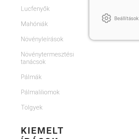
Lucfenyők
Beállítások
Mahóniák
Növényleírások
Növénytermesztési
tanácsok
Pálmák
Pálmaliliomok
Tölgyek
KIEMELT