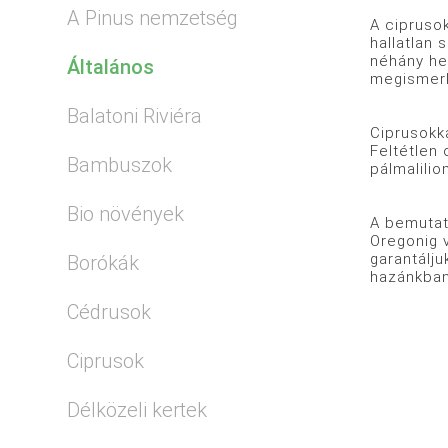
A Pinus nemzetség
A cipruso
hallatlan 
néhány he
Általános
megismerk
Balatoni Riviéra
Ciprusokka
Feltétlen 
Bambuszok
pálmalilio
Bio növények
A bemutatá
Oregonig v
garantálju
Borókák
hazánkban
Cédrusok
Ciprusok
Délközeli kertek