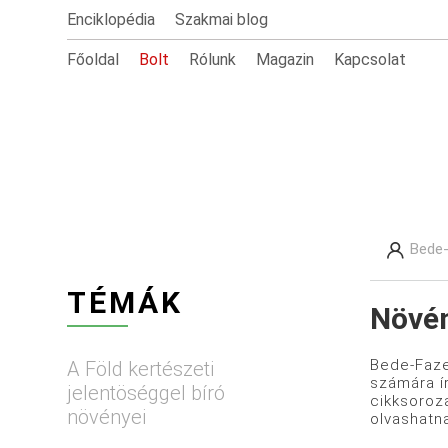
Enciklopédia
Szakmai blog
Főoldal
Bolt
Rólunk
Magazin
Kapcsolat
Bede-
TÉMÁK
Növén
Bede-Faze
A Föld kertészeti
számára í
jelentöséggel bíró
cikksoroz
növényei
olvashatn