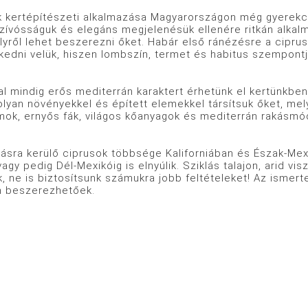
k kertépítészeti alkalmazása Magyarországon még gyerekc
szívósságuk és elegáns megjelenésük ellenére ritkán alkalm
lyről lehet beszerezni őket. Habár első ránézésre a cipr
edni velük, hiszen lombszín, termet és habitus szempontj
l mindig erős mediterrán karaktert érhetünk el kertünkben, 
olyan növényekkel és épített elemekkel társítsuk őket, mel
mok, ernyős fák, világos kőanyagok és mediterrán rakásmód
sra kerülő ciprusok többsége Kaliforniában és Észak-Mexik
agy pedig Dél-Mexikóig is elnyúlik. Sziklás talajon, arid v
k, ne is biztosítsunk számukra jobb feltételeket! Az ismerte
 beszerezhetőek.