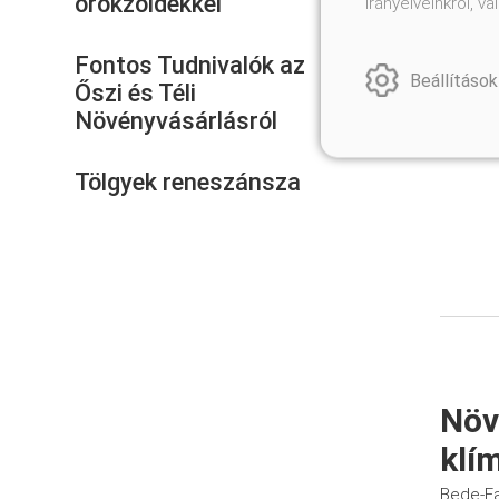
örökzöldekkel
irányelveinkről, 
Fontos Tudnivalók az
Beállítások
Őszi és Téli
Növényvásárlásról
Tölgyek reneszánsza
Növ
klí
Bede-Fa