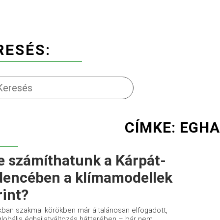
RESÉS:
CÍMKE: EGH
e számíthatunk a Kárpát-
encében a klímamodellek
rint?
kban szakmai körökben már általánosan elfogadott,
globális éghajlatváltozás hátterében – bár nem