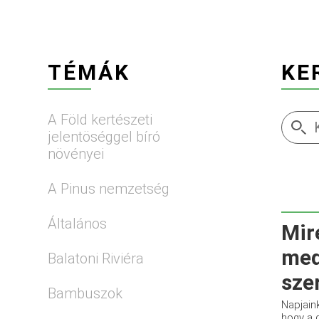
TÉMÁK
KE
A Föld kertészeti
jelentöséggel bíró
növényei
A Pinus nemzetség
Általános
Mir
med
Balatoni Riviéra
sze
Bambuszok
Napjain
hogy a 