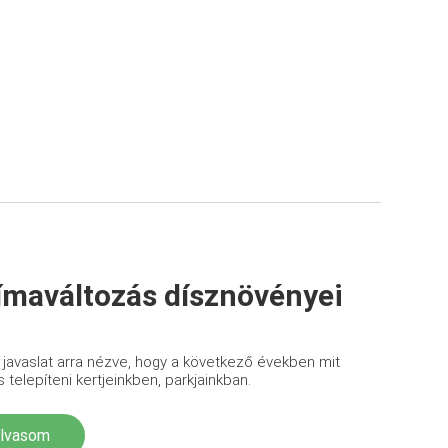
ímaváltozás dísznövényei
avaslat arra nézve, hogy a következő években mit
telepíteni kertjeinkben, parkjainkban.
olvasom