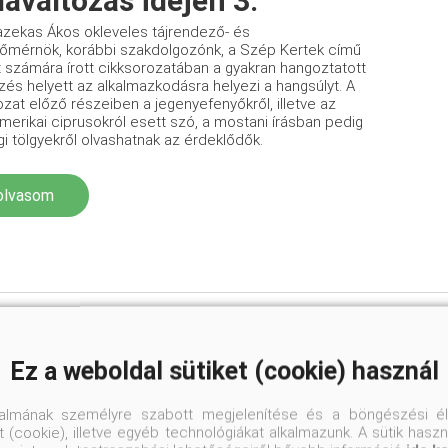
maváltozás idején 3.
zekas Ákos okleveles tájrendező- és
tőmérnök, korábbi szakdolgozónk, a Szép Kertek című
at számára írott cikksorozatában a gyakran hangoztatott
és helyett az alkalmazkodásra helyezi a hangsúlyt. A
ozat előző részeiben a jegenyefenyőkről, illetve az
merikai ciprusokról esett szó, a mostani írásban pedig
gi tölgyekről olvashatnak az érdeklődők.
olvasom
Ez a weboldal sütiket (cookie) használ
Növ
talmának személyre szabott megjelenítése és a böngészési él
klím
 (cookie), illetve egyéb technológiákat alkalmazunk. A sütik hasz