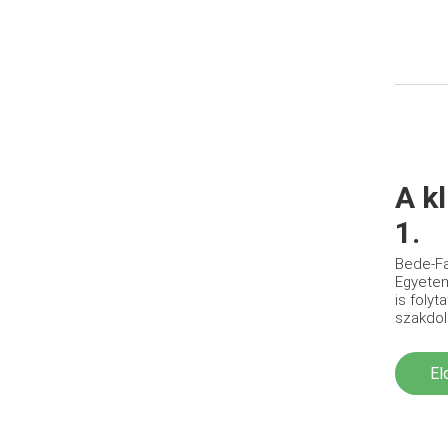
A k
1.
Bede-Fa
Egyetem
is folyt
szakdol
El