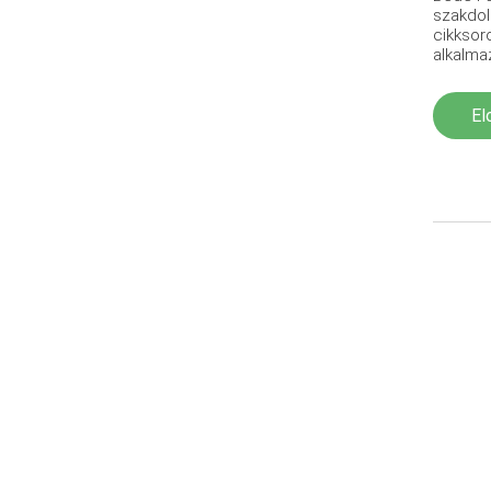
szakdol
cikksor
alkalma
El