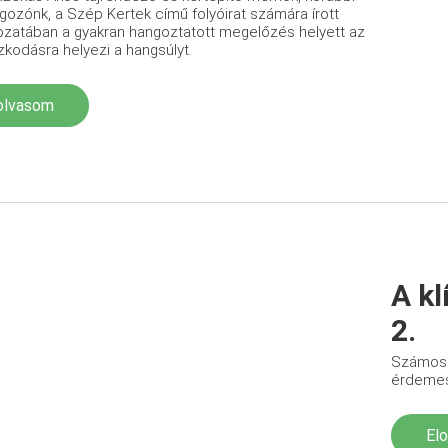
gozónk, a Szép Kertek című folyóirat számára írott
ozatában a gyakran hangoztatott megelőzés helyett az
zkodásra helyezi a hangsúlyt.
olvasom
A kl
2.
Számos j
érdemes 
El