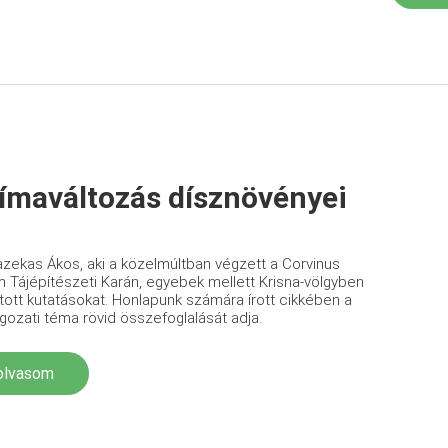
límaváltozás dísznövényei
zekas Ákos, aki a közelmúltban végzett a Corvinus
 Tájépítészeti Karán, egyebek mellett Krisna-völgyben
atott kutatásokat. Honlapunk számára írott cikkében a
gozati téma rövid összefoglalását adja.
olvasom