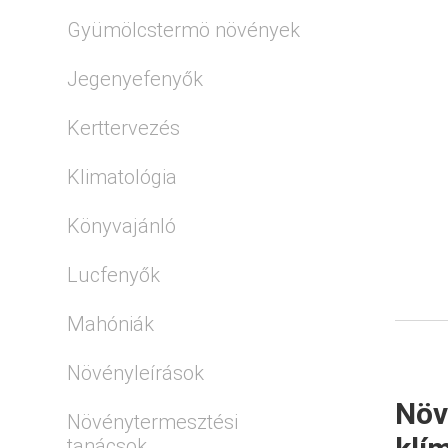
Gyümölcstermö növények
Jegenyefenyők
Kerttervezés
Klimatológia
Könyvajánló
Lucfenyők
Mahóniák
Növényleírások
Növ
Növénytermesztési
tanácsok