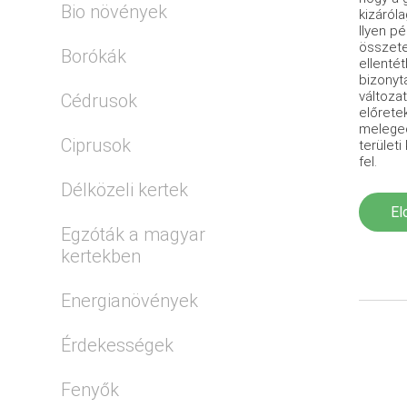
Bio növények
kizáról
Ilyen p
összete
Borókák
ellenté
bizonyt
változat
Cédrusok
előrete
meleged
Ciprusok
terület
fel.
Délközeli kertek
El
Egzóták a magyar
kertekben
Energianövények
Érdekességek
Fenyők