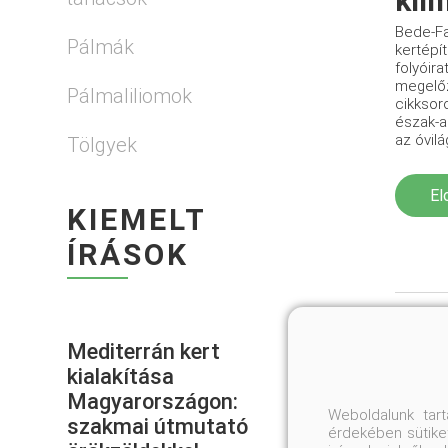
klí
Bede-Fa
Pálmák
kertépí
folyóir
megelőz
Pálmaliliomok
cikksor
észak-a
az óvilá
Tölgyek
El
KIEMELT
ÍRÁSOK
Mediterrán kert
kialakítása
Magyarországon:
Weboldalunk tar
szakmai útmutató
érdekében sütiket