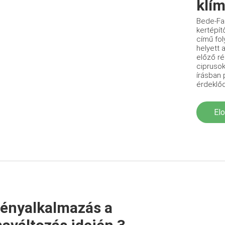
klím
Bede-Fa
kertépít
című fol
helyett 
előző ré
ciprusok
írásban 
érdeklő
El
ényalkalmazás a