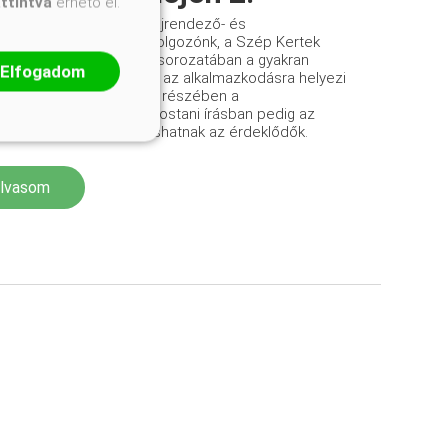
attintva
érhető el.
zekas Ákos okleveles tájrendező- és
őmérnök, korábbi szakdolgozónk, a Szép Kertek
yóirat számára írott cikksorozatában a gyakran
Elfogadom
tott megelőzés helyett az alkalmazkodásra helyezi
lyt. A cikksorozat előző részében a
enyőkről esett szó, a mostani írásban pedig az
erikai ciprusokról olvashatnak az érdeklődők.
olvasom