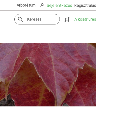
Arborétum
Bejelentkezés
Regisztrálás
A kosár üres