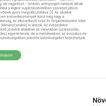
ag, de nagyrészt – emberi, antropogén hatások állnak.
éldául a légkör sugárzásátvitelben szerepet játszó
vőinek gyors megváltoztatása. [1]. Az okokkal
tben a következmények körül még nagy a
alanság, az elkövetkező száz év forgatókönyvére több
 (klímaszcenárió) is létezik. Az évtizedekre
kintő jóslatok általában az irányokban (szárazodás,
és) egyetértenek, de a mértékekben, az évszakos és
i különbségekben jelentős különbségeket fedezhetünk
olvasom
Növ