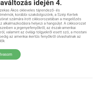
aváltozás idején 4.
zekas Ákos okleveles tájrendező- és
őmérnök, korábbi szakdolgozónk, a Szép Kertek
yóirat számára írott cikksorozatában a megelőzés
az alkalmazkodásra helyezi a hangsúlyt. A cikksorozat
szeiben a jegenyefenyőkről, az észak-amerikai
ról, valamint az óvilági tölgyekről esett szó, a mostani
pedig az amerikai ikertűs fenyőkről olvashatnak az
dők.
olvasom