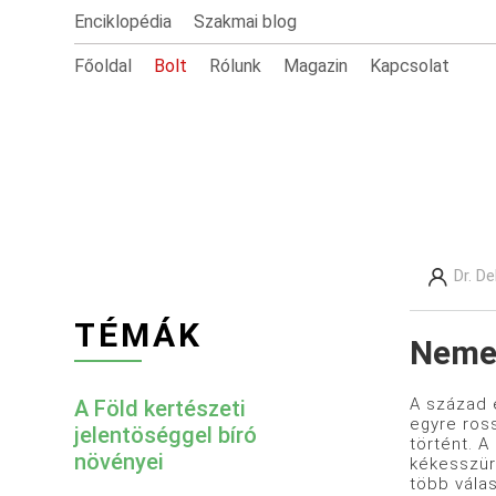
Enciklopédia
Szakmai blog
Főoldal
Bolt
Rólunk
Magazin
Kapcsolat
Dr. D
TÉMÁK
Nemes
A század e
A Föld kertészeti
egyre ross
jelentöséggel bíró
történt. A
növényei
kékesszür
több válas