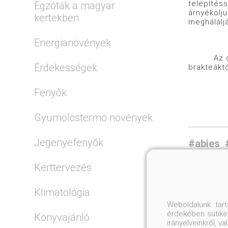
telepítéss
Egzóták a magyar
árnyékolju
kertekben
meghálálj
Energianövények
Az oltván
Érdekességek
brakteákt
Fenyők
Gyümölcstermö növények
Jegenyefenyők
#abies
Kerttervezés
Klimatológia
Weboldalunk tar
érdekében sütiket
Könyvajánló
irányelveinkről, 