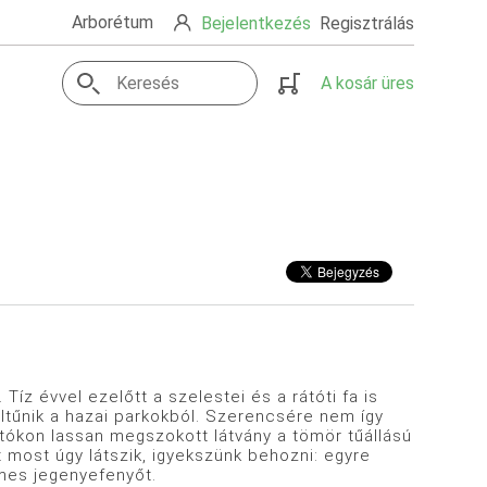
Arborétum
Bejelentkezés
Regisztrálás
A kosár üres
Tíz évvel ezelőtt a szelestei és a rátóti fa is
 eltűnik a hazai parkokból. Szerencsére nem így
autókon lassan megszokott látvány a tömör tűállású
most úgy látszik, igyekszünk behozni: egyre
emes jegenyefenyőt.