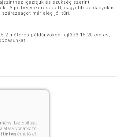
ajszinthez igazítjuk és szükség szerint
sük ki. A jól begyökeresedett, nagyobb példányok is
szárazságot már elég jól tűri.
-2 méteres példányokon fejlődő 15-20 cm-es,
adozásunkat.
gyzéshez
mény biztosítása
nálatára vonatkozó
attintva
érhető el.