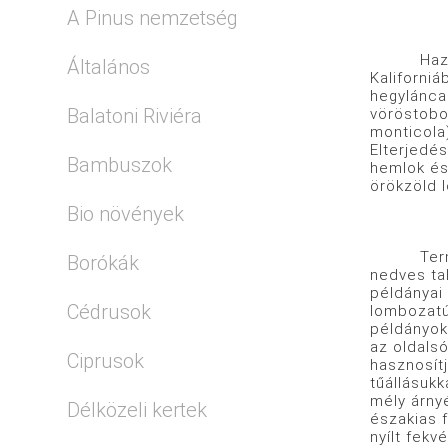
A Pinus nemzetség
Hazája És
Általános
Kaliforni
hegylánca
Balatoni Riviéra
vöröstobo
monticola
Elterjedé
Bambuszok
hemlok és
örökzöld 
Bio növények
Természet
Borókák
nedves tal
példányai 
Cédrusok
lombozatú
példányokr
az oldalsó
Ciprusok
hasznosítj
tűállásukk
mély árnyé
Délközeli kertek
északias f
nyílt fekv