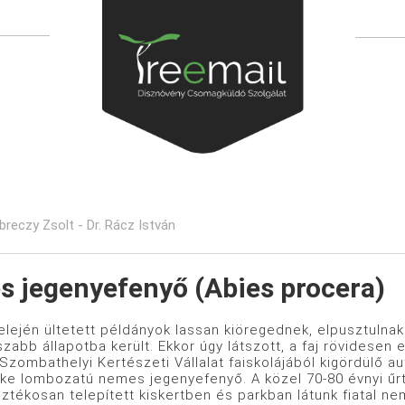
ebreczy Zsolt - Dr. Rácz István
 jegenyefenyő (Abies procera)
lején ültetett példányok lassan kiöregednek, elpusztulnak. 
zabb állapotba került. Ekkor úgy látszott, a faj rövidesen
 Szombathelyi Kertészeti Vállalat faiskolájából kigördülő 
ke lombozatú nemes jegenyefenyő. A közel 70-80 évnyi űrt 
ztékosan telepített kiskertben és parkban látunk fiatal n