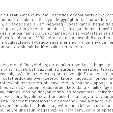
zak-Amerika nyugati, csendes-óceáni partvidéke, ahon
ában csak északon, a Siskiyou-hegységben található, de és
in, a Cascade és a Parti-hegység (Coast Range) hegyoldala
zú jegenyefenyő (Abies amabilis), a nyugati hemlokfenyő (
) és a nutka hamisciprus (Chamaecyparis nootkatensis) a 
sének felső határa 2000 méter. Az alacsonyabb övezetben a
 a duglászfenyő (Pseudotsuga menziesii) állományaiba mé
lombos erdők már korlátozzák a terjedését.
es élőhelyéből egyértelműen következik, hogy a párás,
ajokat kedveli. Ezt igazolják az európai termesztési tapa
vannak, ezért legszebbek a párás levegőjű Skóciában, ahol
, sötét erdők aljnövényzetéből kitörő magoncok lombja me
ól tovább szaporított oltványokétól. A hajtások laposak, a
k és az alsók ívesen, fésűszerűen kétoldalra kihajlók. Így 
ák, mint az idős példányok termő- és fényhajtásai, félkörb
al. Ez a tény figyelmeztet bennünket arra, hogy a fényhaj
kba - mert ott fokozatosan elsorvadnak, míg a magról nevel
ekvésű helyeket is. Nálunk a jövőben is a kékesszürke lombú
ésű helyre ültessük. Magas víz- és páraigényüket a telepí