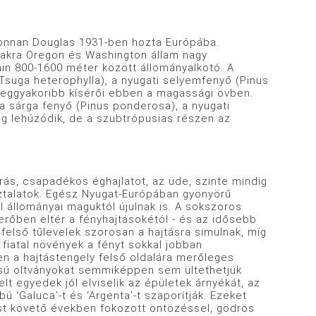
nan Douglas 1931-ben hozta Európába.
zakra Oregon és Washington állam nagy
in 800-1600 méter között állományalkotó. A
Tsuga heterophylla), a nyugati selyemfenyő (Pinus
leggyakoribb kísérői ebben a magassági övben.
 sárga fenyő (Pinus ponderosa), a nyugati
g lehúzódik, de a szubtrópusias részen az
 csapadékos éghajlatot, az üde, szinte mindig
sztalatok. Egész Nyugat-Európában gyönyörű
 állományai maguktól újulnak is. A sokszoros
rőben eltér a fényhajtásokétól - és az idősebb
 felső tűlevelek szorosan a hajtásra simulnak, míg
a fiatal növények a fényt sokkal jobban
en a hajtástengely felső oldalára merőleges
tású oltványokat semmiképpen sem ültethetjük
t egyedek jól elviselik az épületek árnyékát, az
 ‘Galuca’-t és ‘Argenta’-t szaporítják. Ezeket
tést követő években fokozott öntözéssel, gödrös