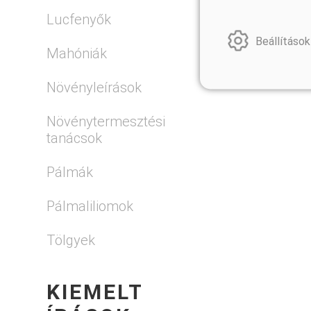
Lucfenyők
Beállítások
Mahóniák
Növényleírások
Növénytermesztési
tanácsok
Pálmák
Pálmaliliomok
Tölgyek
KIEMELT