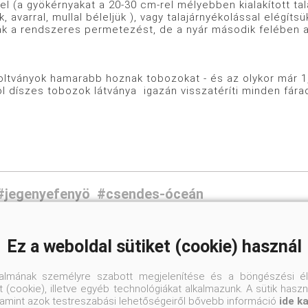
el (a gyökérnyakat a 20-30 cm-rel mélyebben kialakított tal
k, avarral, mullal béleljük ), vagy talajárnyékolással elégít
ák a rendszeres permetezést, de a nyár második felében a 
yok hamarabb hoznak tobozokat - és az olykor már 1,5
ól díszes tobozok látványa igazán visszatéríti minden fár
#jegenyefenyö
#csendes-óceán
Ez a weboldal sütiket (cookie) használ
Kommentek a beje
talmának személyre szabott megjelenítése és a böngészési él
 (cookie), illetve egyéb technológiákat alkalmazunk. A sütik hasz
valamint azok testreszabási lehetőségeiről bővebb információ
ide k