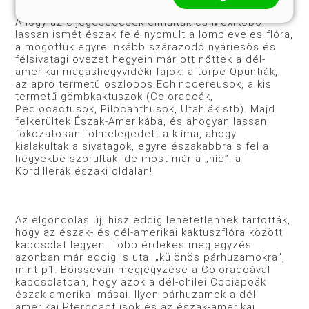
Ahogy az eljegesedések elmúltak és Mexikóból
lassan ismét észak felé nyomult a lombleveles flóra,
a mögöttük egyre inkább szárazodó nyáriesős és
félsivatagi övezet hegyein már ott nőttek a dél-
amerikai magashegyvidéki fajok: a törpe Opuntiák,
az apró termetű oszlopos Echinocereusok, a kis
termetű gömb­kaktuszok (Coloradoák,
Pediocactusok, Pilocanthusok, Uta­hiák stb). Majd
felkerültek Észak-Amerikába, és ahogyan las­san,
fokozatosan fölmelegedett a klíma, ahogy
kialakultak a sivatagok, egyre északabbra s fel a
hegyekbe szorultak, de most már a „híd”: a
Kordillerák északi oldalán!
Az elgondolás új, hisz eddig lehetetlennek tartották,
hogy az észak- és dél-amerikai kaktuszflóra között
kapcsolat legyen. Több érdekes megjegyzés
azonban már eddig is utal „különös párhuzamokra”,
mint p1. Boissevan megjegyzése a Colora­doával
kapcsolatban, hogy azok a dél-chilei Copiapoák
észak-­amerikai másai. Ilyen párhuzamok a dél-
amerikai Pterocac­tusok és az észak-amerikai