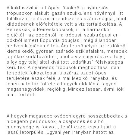
A kaktuszvilág a trópusi ősökből a nyáriesős
trópusokon alakult igazán szukkulens növénnyé, itt
találkozott először a rendszeres szárazsággal, ahol
kilépésének előfeltétele volt a víz tartalékolása. A
Peireskiák, a Peireskiopsisok, ill. a har­madkor
elejétől - az eocéntól - a trópusi, szubtrópusi er­
dőkből ismert Eopuntia douglasii még állandóan
nedves klí­mában éltek. Ám termőhelyük az erdőkből
kiemelkedő, gyor­san száradó sziklafalakra, meredek
lejtőkre korlátozódott, ahol a víz nagy része elfolyt,
s így egy talaj által kiváltott „edafikus” félsivatagba
kerültek. A nyáriesős trópusok meghódítása után
terjedtek fokozatosan a száraz szubtrópus
területére észak felé, a mai Mexikó irányába, és
innen hatoltak fölfelé a hegyek oldalán a fagyos
magashegyvidéki régiókig. Mindez lassan, évmilliók
alatt történt.
A hegyek magasabb övében egyre hosszabbodtak a
hide­gebb periódusok, a csapadék és a hő
mennyisége is fogyott, tehát ezzel együtt járt a
lassú letörpülés. Ugyanilyen irányban hatott az