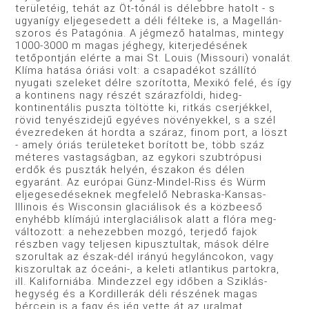
területéig, tehát az Öt-tónál is délebbre hatolt - s
ugyanígy eljegesedett a déli félteke is, a Magellán-
szoros és Patagónia. A jégmező hatalmas, mintegy
1000-3000 m magas jéghegy, kiterjedésének
tetőpontján elérte a mai St. Louis (Missouri) vonalát.
Klíma hatása óriási volt: a csapadékot szállító
nyugati szeleket délre szorította, Mexikó felé, és így
a kontinens nagy részét száraz­földi, hideg-
kontinentális puszta töltötte ki, ritkás cserjékkel,
rövid tenyészidejű egyéves növényekkel, s a szél
évezredeken át hordta a száraz, finom port, a löszt
- amely óriás területe­ket borított be, több száz
méteres vastagságban, az egykori szubtrópusi
erdők és puszták helyén, északon és délen
egyaránt. Az európai Günz-Mindel-Riss és Würm
eljegesedéseknek megfelelő Nebraska-Kansas-
Illinois és Wisconsin glaciálisok és a közbeeső
enyhébb klímájú interglaciálisok alatt a flóra meg­
változott: a nehezebben mozgó, terjedő fajok
részben vagy tel­jesen kipusztultak, mások délre
szorultak az észak-dél irányú hegyláncokon, vagy
kiszorultak az óceáni-, a keleti atlantikus partokra,
ill. Kaliforniába. Mindezzel egy időben a Sziklás­-
hegység és a Kordillerák déli részének magas
bércein is a fagy és jég vette át az uralmat,