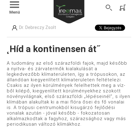
Menü
Dr. Debreczy Zsolt
˛Híd a kontinensen át˝
A tudomány az első szárazföldi fajok, majd később
a nyitva-­ és zárvatermők kialakulását a
legkedvezőbb klímaterületen, így a trópusokon, az
állandóan kiegyenlített klímaterületen feltételezi.
Csakis az ilyen körülmények felelhettek meg a víz­
ből kilépő, kiegyenlített körülményekhez szokott
növényvilág­nak, első szárazföldi „lépéseinél”, s ilyen
klímában alakultak ki a mai flóra ősei és fő vonalai
is. A trópusi centrumokból kisugárzó fejlődési
vonalak azután - jóval később - fokoza­tosan
alkalmazkodtak a fagyhoz, szárazsághoz vagy más
periodikusan változó klímákhoz.