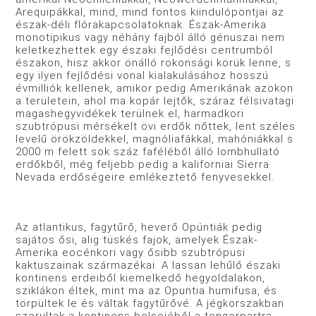
Arequipákkal, mind, mind fontos kiindulópontjai az
észak-déli flórakapcsolatoknak. Észak-Amerika
monotipikus vagy néhány fajból álló génuszai nem
keletkezhettek egy északi fejlődési centrumból
északon, hisz akkor önálló rokonsági körük lenne, s
egy ilyen fejlődési vonal kialakulásához hosszú
évmilliók kellenek, amikor pedig Amerikának azokon
a terü­letein, ahol ma kopár lejtők, száraz félsivatagi
magashegy­vidékek terülnek el, harmadkori
szubtrópusi mérsékelt övi erdők nőttek, lent széles
levelű örökzöldekkel, magnóliafák­kal, mahóniákkal s
2000 m felett sok száz faféléből álló lomb­hullató
erdőkből, még feljebb pedig a kaliforniai Sierra
Nevada erdőségeire emlékeztető fenyvesekkel.
Az atlantikus, fagytűrő, heverő Opúntiák pedig
sajátos ősi, alig tüskés fajok, amelyek Észak-
Amerika eocénkori vagy ősibb szubtrópusi
kaktuszainak származékai. A lassan lehűlő északi
kontinens erdeiből kiemelkedő hegyoldalakon,
sziklá­kon éltek, mint ma az Opuntia humifusa, és
törpültek le és váltak fagytűrővé. A jégkorszakban