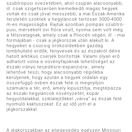
szubtrópusi övezetében, ahol csupán alacsonyabb,
ill. csak szigetszerűen kiemelkedő magas hegyek
voltak és csak jóval messzebb, a mai Észak-Amerika
területén szöktek a hegyláncok tartósan 3000-4000
m-es magasságba. Rajtuk azonban pompás szubtró­
pusi, mérsékelt övi flóra virult, nyoma sem volt még
a félsiva­tagnak, amely csak a Pliocén végén, ill. - mai
formájában - csak a jégkorszak után alakult ki. A
hegyeket a csúcsig örök­zöldekben gazdag
lombhullató erdők, fenyvesek és az észak­ról délre
hatolt arktikus cserjék borították. Valami olyan erő
adhatott volna e növényfajoknak lehetőséget az
északi irányú terjedésre-expanzióra-, amely
lehetővé teszi, hogy alacso­nyabb régiókba
kerüljenek, hogy azután a hegyek oldalán egy
összefüggő övben észak felé is megnyíljon
számukra a tér, erő, amely kipusztítja, megtépázza
az északi hegyláncok növény­zetét, kopár
hegyoldalakkal, sziklalejtőkkel „várva” az észak felé
nyomuló kaktuszokat. Ez az idő jött el a
jégkorszakkal.
A jégkorszakban az eljegesedés egészen Missouri