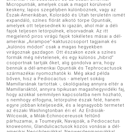
Micropuntiák, amelyek csak a ma­got körülvevő
keskeny, lapos szegélyben különböznek, vagy az
Észak-Amerikában, Kolorádó és Utah területén ismét
expandáló, színes flórát alkotó törpe Opuntiák,
amelyek ott teljesednek ki igazán, ahol már a déli
fajok teljesen letörpül­nek, elsorvadnak. Az itt
megjelenő piros virágú fajok tökéletes másai a dél-
amerikai „Airampoe”-kaktuszcsoport tagjainak és
„különös módon” csak a magas hegyekben
virágoznak gazdagon. Ott északon ezek a színes
formák még névtelenek, és egy különös „hibrid”
csoportnak tartják őket, alig gondolva arra, hogy
bennük a dél-amerikai Opuntiák és Tephrocactusok
származékai nyomozhatók ki. Még akad példa
bőven, hisz a Pediocactus - amelyet sokáig
Mamillariának tartottak -, ökológiailag annyira eltér a
Mamillariáktól, annyira tipikusan magashegyvidéki faj,
hogy azokkal semmilyen kapcsolatba nem hozható,
s nemhogy elfogyna, letörpülne észak felé, ha­nem
egyre jobban kiteljesedik, és a legnagyobb termetet
az északi Washingtonban éri el. Az Erdisiák-
Wilcoxiák, a Milák-Echinocereusok feltűnő
párhuzamai, a Toumeyák, Navajoák, a Pediocactus
knoweonnii, Glandulicactusok közös vonásai a dél-
amerikai Neochileniákkal, Neowerdenmanniák­kal,