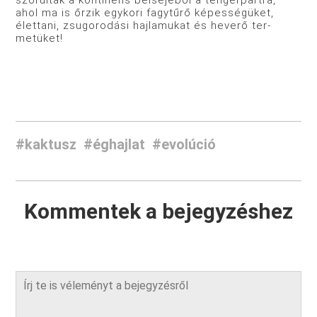
szorultak a kontinens belsejéből a tengerpartra,
ahol ma is őrzik egykori fagytűrő képességüket,
élettani, zsugorodási hajlamukat és heverő ter­
metüket!
#kaktusz
#éghajlat
#evolúció
Kommentek a bejegyzéshez