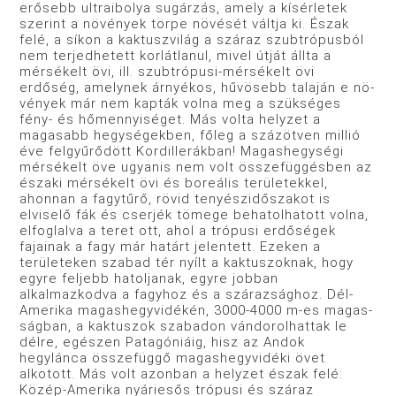
erősebb ultraibolya sugárzás, amely a kísérletek
szerint a növények törpe növését váltja ki. Észak
felé, a síkon a kaktuszvilág a száraz szubtrópusból
nem terjedhetett korlát­lanul, mivel útját állta a
mérsékelt övi, ill. szubtrópusi-mérsé­kelt övi
erdőség, amelynek árnyékos, hűvösebb talaján e nö­
vények már nem kapták volna meg a szükséges
fény- és hő­mennyiséget. Más volta helyzet a
magasabb hegységekben, főleg a százötven millió
éve felgyűrődött Kordillerákban! Magas­hegységi
mérsékelt öve ugyanis nem volt összefüggésben az
északi mérsékelt övi és boreális területekkel,
ahonnan a fagy­tűrő, rövid tenyészidőszakot is
elviselő fák és cserjék tömege behatolhatott volna,
elfoglalva a teret ott, ahol a trópusi erdő­ségek
fajainak a fagy már határt jelentett. Ezeken a
területe­ken szabad tér nyílt a kaktuszoknak, hogy
egyre feljebb hatol­janak, egyre jobban
alkalmazkodva a fagyhoz és a szárazság­hoz. Dél-
Amerika magashegyvidékén, 3000-4000 m-es magas­
ságban, a kaktuszok szabadon vándorolhattak le
délre, egé­szen Patagóniáig, hisz az Andok
hegylánca összefüggő magas­hegyvidéki övet
alkotott. Más volt azonban a helyzet észak felé:
Közép-Amerika nyáriesős trópusi és száraz