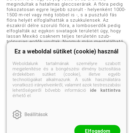
megindultak a hatalmas gleccserárak. A flóra pedig
fokozatosan egyre lejjebb szorult - helyenként 1000-
1500 m-rel vagy még többel is -, s a pusztuló fás
flóra he­lyét elfoglalhatták a szukkulensek. Az
északról délre szoruló flóra, a lomboserdők pedig
elfoglalták az egykori sivatagok területét úgy, hogy
lassan Mexikó csaknem teljes területén szub­
trópusias erdők virultak. Nyomuk máig megtalálható
a mexi­kói magas hegyek 2000-3000 m-es csúcsain,
Ez a weboldal sütiket (cookie) használ
ahol a sivatag, a nyáriesős trópusi erdők felett ott
élnek a jégkorszak emlékei, a mogyorós hólyagfák,
somfák, jezsámenek és még sok más növény, amely
Weboldalunk tartalmának személyre szabott
ma egyébként csak messze északon él.
megjelenítése és a böngészési élmény biztosítása
érdekében sütiket (cookie), illetve egyéb
technológiákat alkalmazunk. A sütik használatára
vonatkozó irányelveinkről, valamint azok testreszabási
A déli és az északi eljegesedés összeszorította a
lehetőségeiről bővebb információ
ide kattintva
kaktuszflórát, a trópusi erdők lejjebbszorulása
érhető el.
pedig megnyitotta a kaput a magashegyvidéki
fajoknak észak felé, s eljutottak addig, ameddig az
északi fenyvesek és törpecserjések déli állományai
Beállítások
útjukat nem állták: a mai Mexikó területéig, a keleti
és nyugati Sierrákig.
Elfogadom