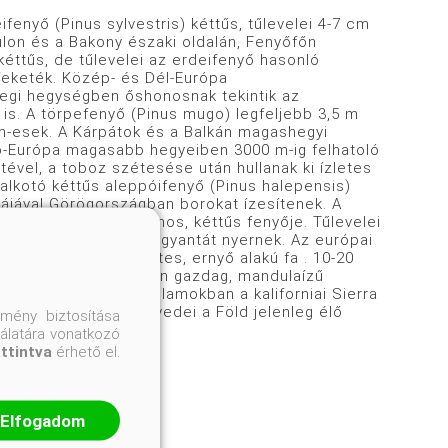
fenyő (Pinus sylvestris) kéttűs, tűlevelei 4-7 cm
lon és a Bakony északi oldalán, Fenyőfőn
kéttűs, de tűlevelei az erdeifenyő hasonló
feketék. Közép- és Dél-Európa
egi hegységben őshonosnak tekintik az
 is. A törpefenyő (Pinus mugo) legfeljebb 3,5 m
cm-esek. A Kárpátok és a Balkán magashegyi
zép-Európa magasabb hegyeiben 3000 m-ig felhatoló
eltével, a toboz szétesése után hullanak ki ízletes
lkotó kéttűs aleppóifenyő (Pinus halepensis)
tájával Görögországban borokat ízesítenek. A
ti tengerpartok őshonos, kéttűs fenyője. Tűlevelei
án maradnak. Fájából gyantát nyernek. Az európai
kén honos. Jellegzetes, ernyő alakú fa . 10-20
14 cm hosszúak. Olajban gazdag, mandulaízű
 Amerikai Egyesült Államokban a kaliforniai Sierra
stata), amelynek egyedei a Föld jelenleg élő
mény biztosítása
nálatára vonatkozó
attintva
érhető el.
Elfogadom