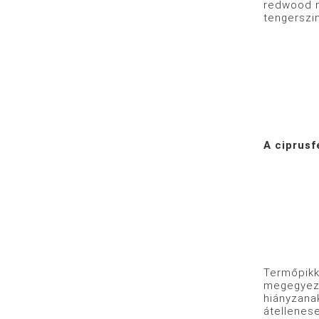
redwood n
tengerszin
A ciprusf
Termőpikk
megegyezé
hiányzanak
átellenes