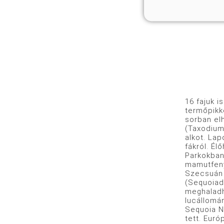
A mocsárc
16 fajuk 
termőpikk
sorban elh
(Taxodium
alkot. Lap
fákról. Él
Parkokban
mamutfeny
Szecsuán 
(Sequoiad
meghaladh
lucállomán
Sequoia N
tett. Eur