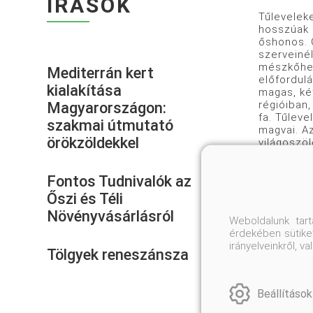
ÍRÁSOK
Tűleveleke
hosszúak 
őshonos. G
szerveiné
mészkőheg
Mediterrán kert
előfordulá
kialakítása
magas, ké
régióiban
Magyarországon:
fa. Tűleve
szakmai útmutató
magvai. A
örökzöldekkel
világoszöl
tengerpart
10-25 cm,
Fontos Tudnivalók az
mandulafen
cm hosszú
Őszi és Téli
magvai ehe
Növényvásárlásról
Nevada 30
Weboldalunk tar
legidősebb
érdekében sütiket
irányelveinkről, 
Tölgyek reneszánsza
Beállítások