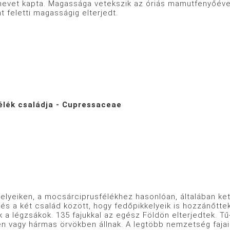
evet kapta. Magassága vetekszik az óriás mamutfenyőével
t feletti magasságig elterjedt.
élék családja - Cupressaceae
elyeiken, a mocsárciprusfélékhez hasonlóan, általában k
s a két család között, hogy fedőpikkelyeik is hozzánőttek
 a légzsákok. 135 fajukkal az egész Földön elterjedtek. Tű-
en vagy hármas örvökben állnak. A legtöbb nemzetség fajai