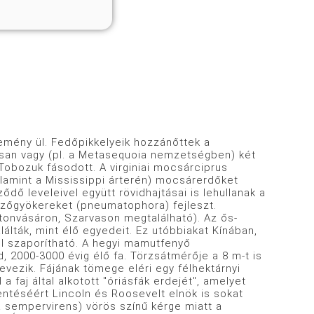
emény ül. Fedőpikkelyeik hozzánőttek a
isan vagy (pl. a Metasequoia nemzetségben) két
 Tobozuk fásodott. A virginiai mocsárciprus
alamint a Mississippi árterén) mocsárerdőket
ődő leveleivel együtt rövidhajtásai is lehullanak a
égzőgyökereket (pneumatophora) fejleszt.
rtonvásáron, Szarvason megtalálható). Az ős-
lták, mint élő egyedeit. Ez utóbbiakat Kínában,
l szaporítható. A hegyi mamutfenyő
2000-3000 évig élő fa. Törzsátmérője a 8 m-t is
ezik. Fájának tömege eléri egy félhektárnyi
 faj által alkotott "óriásfák erdejét", amelyet
ntéséért Lincoln és Roosevelt elnök is sokat
a sempervirens) vörös színű kérge miatt a