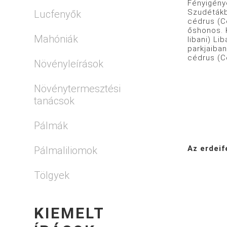
Fényigény
Szudétákb
Lucfenyők
cédrus (C
őshonos. K
Mahóniák
libani) Li
parkjaiban
cédrus (C
Növényleírások
Növénytermesztési
tanácsok
Pálmák
Az erdeif
Pálmaliliomok
Tölgyek
KIEMELT