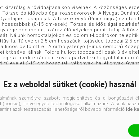
t kizárólag a rövidhajtásaikon viselnek. A közönséges erdei
. Törzse és idősebb ágai rozsdavörösek. A Nyugat-Dunántú
yantájáért csapolják. A feketefenyő (Pinus nigra) szintén 
l hosszabbak (8-15 cm-esek). Törzse és idős ágai szürkés
ységeiben meleg, száraz élőhelyeken pionír fafaj. A Kősz
sát. Nálunk homoktalajokon és dolomit-kopárokon telepítik
ttűs fa. Tűlevelei 2,5 cm hosszúak, tojásdad tobozai 2-5 
, a lucos öv fölött él. A cirbolyafenyő (Pinus cembra) Kö
lei ötösével állnak. Földre hullott tobozaiból csak 3 év elt
z egész mediterráneum köves partvidéki hegyoldalain erdőa
d tűlevelei 6-15 cm hosszúak, vékonyak, hajlékonyak. Gyan
i fenyő (Pinus pinaster) a nyugat-mediterrán és a dél-atlan
 érett tobozai 10-22 cm hosszúak. A tobozok több évig a f
yő (Pinus pinea) főként a Földközi-tenger nyugati partvidé
Ez a weboldal sütiket (cookie) használ
, sötétzöld, szúrós levelei kettesével állnak. Tobozai 8-
tők. A római legionáriusok fejadagjában is szerepeltek. Az
00 m-es magasságú régiójában él a szálkásfenyő (Pinus ari
talmának személyre szabott megjelenítése és a böngészési él
 fái (több, mint 4000 évesek).
 (cookie), illetve egyéb technológiákat alkalmazunk. A sütik hasz
valamint azok testreszabási lehetőségeiről bővebb információ
ide k