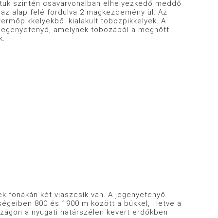
ajtuk szintén csavarvonalban elhelyezkedő meddő
 az alap felé fordulva 2 magkezdemény ül. Az
ermőpikkelyekből kialakult tobozpikkelyek. A
 jegenyefenyő, amelynek tobozából a megnőtt
k.
ek fonákán két viaszcsík van. A jegenyefenyő
ségeiben 800 és 1900 m között a bükkel, illetve a
szágon a nyugati határszélen kevert erdőkben