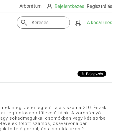
Arborétum
Bejelentkezés
Regisztrálás
A kosár üres
lentek meg. Jelenleg élő fajaik száma 210. Északi
nak legfontosabb tűlevelű fáink. A vörösfenyő
l vagy sokadmagukkal csomókban vagy két sorba
ó-levelek fölött számos, csavarvonalban
ük fölfelé görbül, és alsó oldalukon 2