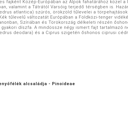
es fajként Közép-Európában az Alpok fahatárához közel a l
an, valamint a Tátrától Varsóig terjedő térségben is. Haz
edrus atlantica) szúrós, örökzöld tűlevelei a törpehajtás
ék tűlevelű változatát Európában a Földközi-tenger vidéké
banonban, Szíriában és Törökország délkeleti részén őshono
 gyakori díszfa. A mindössze négy ismert fajt tartalmazó 
edrus deodara) és a Ciprus szigetén őshonos ciprusi cédru
enyőfélék alcsaládja - Pinoideae