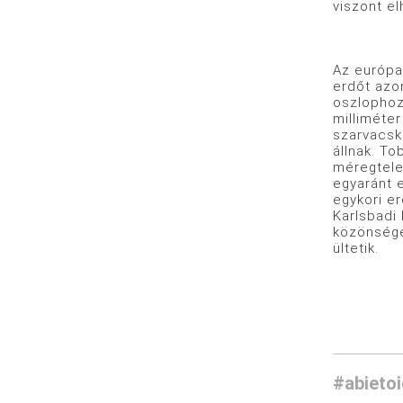
viszont e
Az európa
erdőt azo
oszlophoz
milliméter
szarvacsk
állnak. To
méregtele
egyaránt 
egykori er
Karlsbadi
közönséges
ültetik.
#abieto