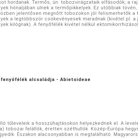
kot hordanak. Termős, ún. tobozvirágzataik elfásodók, a r
yek hónaljában ülnek a termőpikkelyek. Ez utóbbiak tövén,
közben jelentősen megnőtt tobozokon jól felismerhetők a t
lyek a legtöbbször csökevényesek maradnak (kivétel pl. a
yek kilógnak). A fenyőfélék kivétel nélkül ektomikorrhizáso
fenyőfélék alcsaládja - Abietoideae
ló tűleveleik a hosszúhajtásokon helyezkednek el. A level
a) tobozai felállók, éretten széthullók. Közép-Európa hegy
egyedik. Északon alacsonyabban is megtalálható. Magyaror