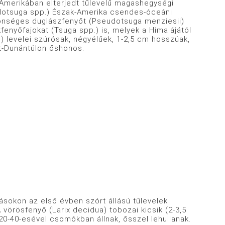
Amerikában elterjedt tűlevelű magashegységi
udotsuga spp.) Észak-Amerika csendes-óceáni
özönséges duglászfenyőt (Pseudotsuga menziesii)
fenyőfajokat (Tsuga spp.) is, melyek a Himalájától
s) levelei szúrósak, négyélűek, 1-2,5 cm hosszúak,
at-Dunántúlon őshonos.
ásokon az első évben szórt állású tűlevelek
 vörösfenyő (Larix decidua) tobozai kicsik (2-3,5
20-40-esével csomókban állnak, ősszel lehullanak.