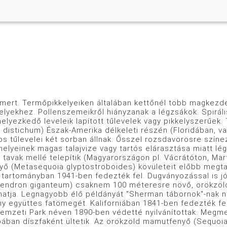
iprusfélék családja - Taxodiaceae
ismert. Termőpikkelyeiken általában kettőnél több magkezd
elyekhez. Pollenszemeikről hiányzanak a légzsákok. Spirál
elyezkedő leveleik lapított tűlevelek vagy pikkelyszerűek.
 distichum) Észak-Amerika délkeleti részén (Floridában, v
os tűlevelei két sorban állnak. Ősszel rozsdavörösre színez
őhelyeinek magas talajvize vagy tartós elárasztása miatt l
 tavak mellé telepítik (Magyarországon pl. Vácrátóton, Ma
ő (Metasequoia glyptostroboides) kövületeit előbb megtalá
tartományban 1941-ben fedezték fel. Dugványozással is jó
endron giganteum) csaknem 100 méteresre növő, örökzöld, 
atja. Legnagyobb élő példányát "Sherman tábornok"-nak nev
y együttes fatömegét. Kaliforniában 1841-ben fedezték fel a
emzeti Park néven 1890-ben védetté nyilvánítottak. Megme
ópában díszfaként ültetik. Az örökzöld mamutfenyő (Sequoi