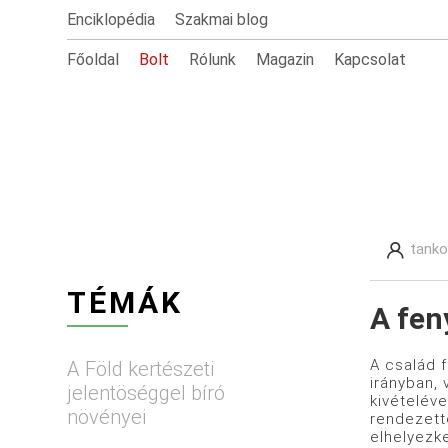
Enciklopédia
Szakmai blog
Főoldal
Bolt
Rólunk
Magazin
Kapcsolat
tanko
TÉMÁK
A fen
A család f
A Föld kertészeti
irányban, 
jelentöséggel bíró
kivételév
növényei
rendezette
elhelyezke