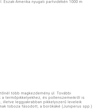
. Észak-Amerika nyugati partvidékén 1000 m
ettőnél több magkezdemény ül. További
 a termőpikkelyekhez, és pollenszemeikről is
, illetve leggyakrabban pikkelyszerű leveleik
nak toboza fásodott, a borókáké (Juniperus spp.)