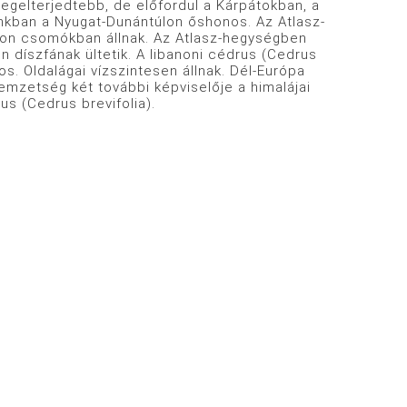
egelterjedtebb, de előfordul a Kárpátokban, a
ánkban a Nyugat-Dunántúlon őshonos. Az Atlasz-
okon csomókban állnak. Az Atlasz-hegységben
n díszfának ültetik. A libanoni cédrus (Cedrus
s. Oldalágai vízszintesen állnak. Dél-Európa
nemzetség két további képviselője a himalájai
s (Cedrus brevifolia).