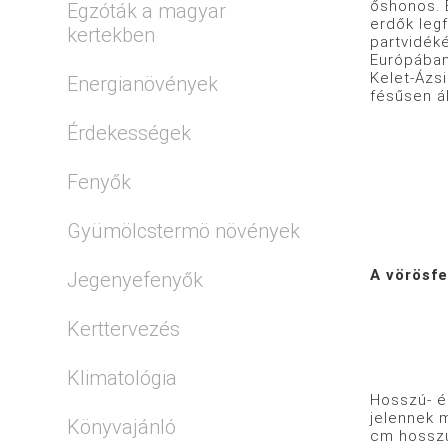
őshonos. 
Egzóták a magyar
erdők leg
kertekben
partvidéké
Európában 
Kelet-Ázsi
Energianövények
fésűsen ál
Érdekességek
Fenyők
Gyümölcstermö növények
A vörösfe
Jegenyefenyők
Kerttervezés
Klimatológia
Hosszú- és
jelennek m
Könyvajánló
cm hosszú