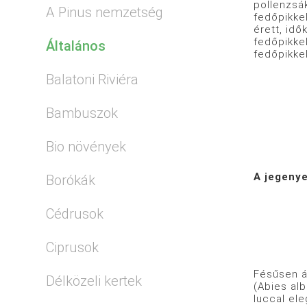
pollenzsá
A Pinus nemzetség
fedőpikkel
érett, idő
fedőpikke
Általános
fedőpikkel
Balatoni Riviéra
Bambuszok
Bio növények
A jegenye
Borókák
Cédrusok
Ciprusok
Fésűsen ál
Délközeli kertek
(Abies alb
luccal el