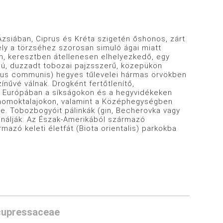
zsiában, Ciprus és Kréta szigetén őshonos, zárt
ely a törzséhez szorosan simuló ágai miatt
n, keresztben átellenesen elhelyezkedő, egy
ságú, duzzadt tobozai pajzsszerű, közepükön
erus communis) hegyes tűlevelei hármas örvökben
nűvé válnak. Drogként fertőtlenítő,
aj Európában a síkságokon és a hegyvidékeken
homoktalajokon, valamint a Középhegységben
ye. Tobozbogyóit pálinkák (gin, Becherovka vagy
ználják. Az Észak-Amerikából származó
mazó keleti életfát (Biota orientalis) parkokba
upressaceae