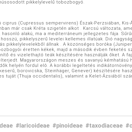
lhúsosodott pikkelylevelű tobozbogyó.
i ciprus (Cupressus sempervirens) Észak-Perzsiában, Kis-Á
nban már csak Kréta szigetén alkot . Karcsú változata, am
 hasonló alakú, ma a mediterráneum jellegzetes fája. Sűrű
 hosszú, pikkelyszerű levelei kellemes illatúak. Dió nagy
ás pikkelylevelekből állnak . A közönséges boróka (Junip
bozbogyói éretten kékek, majd a második évben feketés szí
nítő és vizelethajtó teák készítésére használják őket. A f
elterjedt. Magyarországon meszes és savanyú kémhatású 
dők helyén fordul elô. A korábbi legeltetés indikátornövén
 keserű, borovicska, Steinhäger, Genever) készítésére has
 tuját (Thuja occidentalis), valamint a Kelet-Ázsiából szár
ideae
#laricoideae
#pinoideae
#taxodiaceae
#c