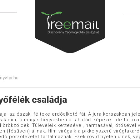
nyvtar.hu
yőfélék családja
ajai az északi félteke erdőalkotó fái. A jura korszakban je
valamint a magas hegyekben a fahatárt képezik. Ide tartoz
el örökzöldek. Tűleveleik kettesével, hármasával, ötöséve
n (fésűsen) állnak. Hím virágaik a pikkelyszerű virágtakar
dő porzólevelet tartalmaznak. Ezek rövid nyélen ülnek, vég