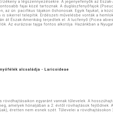
Érzékeny a légszennyezésekre. A jegenyefenyők az Észak-
fontosabb fajai közé tartoznak. A duglászfenyőfajok (Pse
n, az ún. pacifikus tájakon őshonosak. Egyik fajukat, a k
is sikerrel telepítik. Erdészeti művelésbe vonták a hemlok
án át Észak-Amerikáig terjedtek el. A lucfenyő (Picea abie
lók. Az eurázsiai tajga fontos alkotója. Hazánkban a Nyug
nyőfélék alcsaládja - Laricoideae
 rövidhajtásaikon egyaránt vannak tűlevelek. A hosszúhajt
eg, amelyek hónaljában a 2. évtől rövihajtások fejlődnek. A
ak), éretten nem esnek szét. Tűlevelei a rövidhajtásokon 