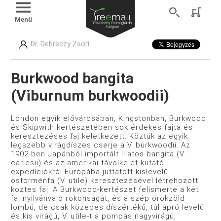
Menü
Dr. Debreczy Zsolt
Burkwood bangita
(Viburnum burkwoodii)
London egyik elővárosában, Kingstonban, Burkwood
és Skipwith kertészetében sok érdekes fajta és
keresztezéses faj keletkezett. Köztük az egyik
legszebb virágdíszes cserje a V. burkwoodii. Az
1902-ben Japánból importált illatos bangita (V.
carlesii) és az amerikai távolkelet kutató
expedíciókról Európába juttatott kislevelű
ostorménfa (V. utile) keresztezésével létrehozott
köztes faj. A Burkwood-kertészet felismerte a két
faj nyilvánvaló rokonságát, és a szép örökzöld
lombú, de csak közepes díszértékű, túl apró levelű
és kis virágú, V. utile-t a pompás nagyvirágú,