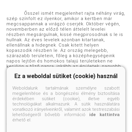
Ősszel ismét megjelenhet rajta néhány virág,
szép színfolt ez ilyenkor, amikor a kertben már
megcsappannak a virágzó cserjék. Október végén,
novemberben az előző télen áttelelt levelei
részben megsárgulnak, kissé megpirosodnak s le is
hullnak. Az éves levelek azonban kitartanak,
ellenállnak a hidegnek. Csak kitett helyen
kopaszodik részben le. Az ország melegebb,
szárazabb területein, főleg a középhegységeink
napos lejtőin és homokos talajú területeken ne
kerüljön a tűző napra, inkább az épületek, nagyobb
növények részleges árnyékába. Megmarad mély
Ez a weboldal sütiket (cookie) használ
árnyékban is, de itt nem várhatunk igazán dús
virágzást, hanem főleg csillogó lombja díszít. A
legjobb a helye a cserjeszegélyben, ahol a többi
Weboldalunk tartalmának személyre szabott
bokor és a mögötte lévő magasabb fák a nap egy
megjelenítése és a böngészési élmény biztosítása
részében árnyékot is vetnek. Az évek során vékony,
érdekében sütiket (cookie), illetve egyéb
hosszú visszahajló vesszőkből feltörő új hajtásokkal
technológiákat alkalmazunk. A sütik használatára
feltámaszkodik, belefonódik a környező bokrok
vonatkozó irányelveinkről, valamint azok testreszabási
ágaiba, egyre feljebb kopaszodik. Ezt a
lehetőségeiről bővebb információ
ide kattintva
tulajdonságát jól kihasználhatjuk: oszlopokhoz,
érhető el.
verandarácsozathoz kötve magasra vezethetjük.