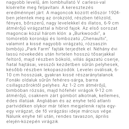
nagyobb levelű, ám lombhullató V. carlesii-val
kísérelte meg feljavítani. A keresztezés
eredménnyel járt. A magoncok között először 1924-
ben jelentek meg az örökzöld, részben télizöld,
fényes, bőrszerű, nagy levelekkel és illatos, 6-9 cm
átmérőjű virágzattal a hibrid fajok. Az első sorozat
magoncai közül három klón: a „Burkwoodii”, a
tömörebb koronájú és lombozatú „Chenaultii”,
valamint a kissé nagyobb virágzatú, rózsaszín
bimbójú „Park Farm” fajták terjedtek el. Néhány évi
lassú növekedés után hirtelen hosszú tősarjakkal
feltörő, majd részben bókoló, villás ágazatú cserje,
fiatal hajtásai, vesszői kezdetben sűrűn pelyhesek,
később részben lekopaszodók. Levelei oválisak, 6-
10 cm hosszúak, gyakran kissé részaránytalanok.
Fonáki oldaluk sűrűn fehéres-sárga, barna
csillagszőröktől pelyhes. Az 1-2 cm átmérőjű,
bimbóban rózsás, majd hófehér virágok 9-12 cm
átmérőjű, csaknem zárt gömböt alkotnak, kellemes,
édes illatúak. Angliában és az enyhe telű atlanti
partvidéken olykor már télen megjelenik rajta egy-
egy virágzat, de fő virágzási ideje március vége.
Nálunk enyhe tél után, rendes tavaszon, április
elején-közepén virágzik.