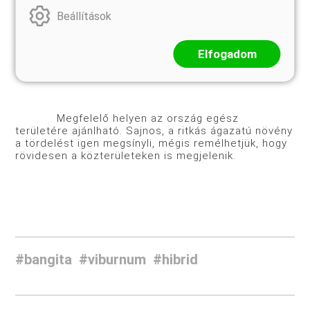
Beállítások
Igen könnyen gyökeresedik, őszi, kora
tavaszi és nyárközépi dugványozása egyaránt
Elfogadom
sikerrel jár. Néhány faiskola kis tételben már árusítja
és a növénykedvelők körében is terjed.
Megfelelő helyen az ország egész
területére ajánlható. Sajnos, a ritkás ágazatú növény
a tördelést igen megsínyli, mégis remélhetjük, hogy
rövidesen a közterületeken is megjelenik.
#bangita
#viburnum
#hibrid