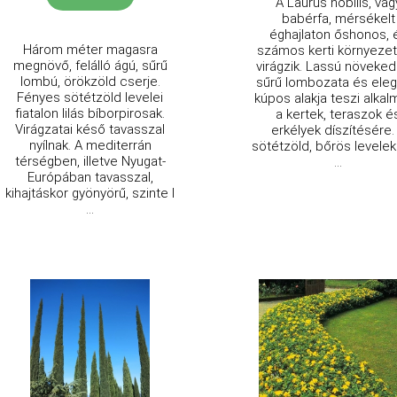
A Laurus nobilis, vag
babérfa, mérsékelt
éghajlaton őshonos, 
Három méter magasra
számos kerti környeze
megnövő, felálló ágú, sűrű
virágzik. Lassú növeked
lombú, örökzöld cserje.
sűrű lombozata és eleg
Fényes sötétzöld levelei
kúpos alakja teszi alka
fiatalon lilás bíborpirosak.
a kertek, teraszok é
Virágzatai késő tavasszal
erkélyek díszítésére.
nyílnak. A mediterrán
sötétzöld, bőrös levelek
térségben, illetve Nyugat-
...
Európában tavasszal,
kihajtáskor gyönyörű, szinte l
...