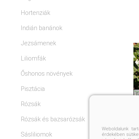
Hortenziák
Indián banánok
Jezsámenek
Liliomfák
Őshonos növények
Pisztácia
Rózsák
Rózsák és bazsarózsák
Weboldalunk tar
Sásliliomok
érdekében sütiket