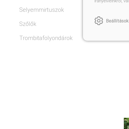
irányelveinkről, 
Selyemmirtuszok
Beállítások
Szőlők
Trombitafolyondárok