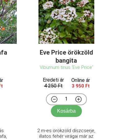
afa
Eve Price örökzöld
bangita
Viburnum tinus 'Eve Price'
Eredeti ár
ár
Online ár
4 250 Ft
Ft
3 950 Ft
Kosárba
ás
2 m-es örökzöld díszcserje,
afa,
illatos fehér virágai már az