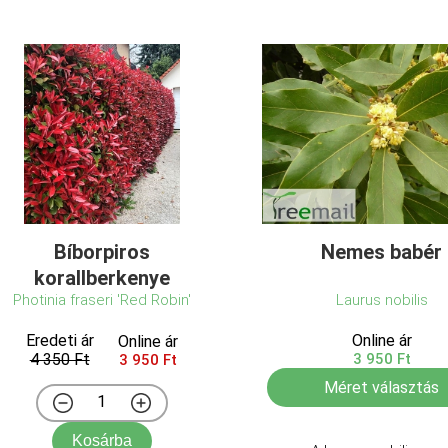
Bíborpiros
Nemes babér
korallberkenye
Photinia fraseri 'Red Robin'
Laurus nobilis
Eredeti ár
Online ár
Online ár
4 350 Ft
3 950 Ft
3 950 Ft
Méret választás
Kosárba