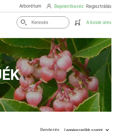
Arborétum
Bejelentkezés
Regisztrálás
A kosár üres
JÉK
Rendezés: