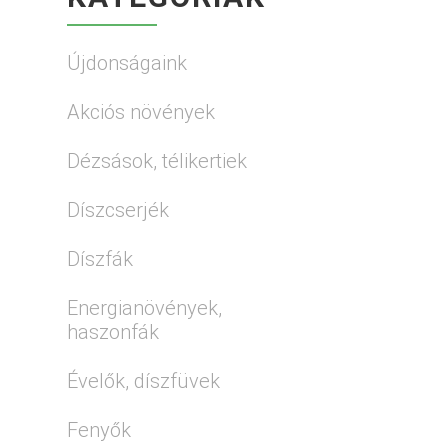
Újdonságaink
Akciós növények
Dézsások, télikertiek
Díszcserjék
Díszfák
Energianövények,
haszonfák
Évelők, díszfüvek
Fenyők