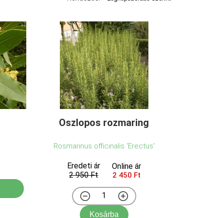
Oszlopos rozmaring
Rosmarinus officinalis 'Erectus'
Eredeti ár
Online ár
2 950 Ft
2 450 Ft
Kosárba