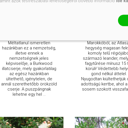
valamint azok testreszabási lehetőségeiről bővebb információ
ide k
4 350 Ft
4 950 Ft
3 950 Ft
4 650 
Kosárba
Kosárba
Méltatlanul ismeretlen
Marokkóból, az Atlasz
hazánkban ez a nemzetség,
hegység magasan fek
illetve ennek a
komoly telű régiójáb
nemzetségnek jeles
származó leander, mel
képviselője, a Burkwood
fagytűrése mínusz 15 
illatcserje, mely gyakorlatilag
körüli! Védettebb hel
az egész hazánkban
gond nélkül áttelel.
ültethető, igénytelen, de
Nyugodtan kiültethetjük 
annál szerethetőbb örökzöld
adottságú kertbe, ahol a
cserje. A puszpángnak
sosem szokott visszafag
lehetne egy hel ...