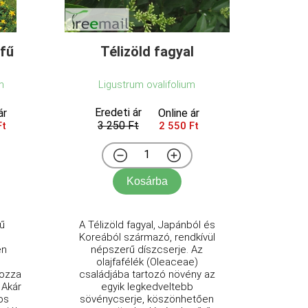
fű
Télizöld fagyal
m
Ligustrum ovalifolium
Eredeti ár
ár
Online ár
3 250 Ft
Ft
2 550 Ft
Kosárba
ű
A Télizöld fagyal, Japánból és
Koreából származó, rendkívül
en
népszerű díszcserje. Az
olajfafélék (Oleaceae)
ozza
családjába tartozó növény az
 Akár
egyik legkedveltebb
os
sövénycserje, köszönhetően