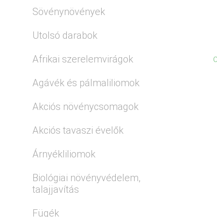
Sövénynövények
Utolsó darabok
Afrikai szerelemvirágok
C
Agávék és pálmaliliomok
Akciós növénycsomagok
Akciós tavaszi évelők
Árnyékliliomok
Biológiai növényvédelem,
talajjavítás
Fügék