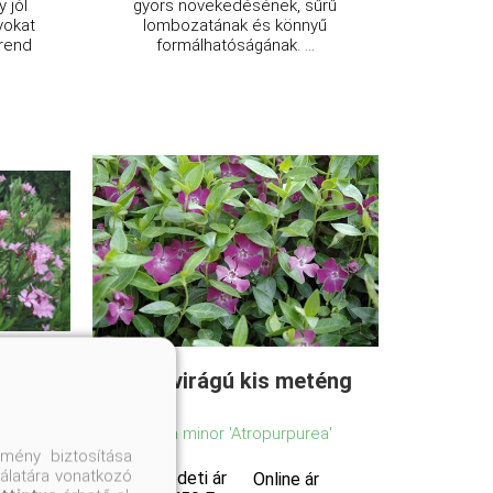
 jól
gyors növekedésének, sűrű
nyokat
lombozatának és könnyű
 rend
formálhatóságának. ...
Bíborvirágú kis meténg
s'
Vinca minor 'Atropurpurea'
mény biztosítása
nálatára vonatkozó
Eredeti ár
ár
Online ár