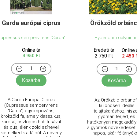
Garda európai ciprus
Örökzöld orbánc
upressus sempervirens 'Garda'
Hypericum calycinu
Online ár
Eredeti ár
Online 
4 950 Ft
2 750 Ft
2 450 
Kosárba
Kosárba
A Garda Európai Ciprus
Az Örökzöld orbáncf
(Cupressus sempervirens
különösen ideális
'Garda') egy impozáns,
talajtakaráshoz, hisz
örökzöld fa, amely klasszikus,
gyorsan terjed, és
karcsú, oszlopos habitusával
hatékonyan megakadály
és dús, élénk zöld színével
a gyomok növekedését.
kiemelkedik a tájból. A növény
napos, akár félárnyék