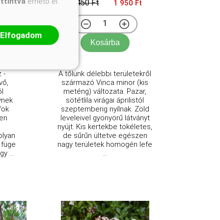
attintva
érhető el.
2 450 Ft
Ft
1 950 Ft
Elfogadom
Kosárba
 -
A tőlünk délebbi területekről
vő,
származó Vinca minor (kis
ól
meténg) változata. Pazar,
ynek
sötétlila virágai áprilistól
fok
szeptemberig nyílnak. Zöld
yen
leveleivel gyönyörű látványt
nyújt. Kis kertekbe tökéletes,
olyan
de sűrűn ültetve egészen
 füge
nagy területek homogén lefe
y ...
...