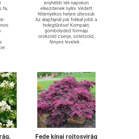
ő
enyhébb téli napokon
 fa,
elkezdenek nyílni. Védett
félárnyékos helyre ültessük.
ti-
Az alapfajnál pár fokkal jobb a
onos.
hidegtűrése! Kompakt,
s
gömbölyded formájú
örökzöld cserje, sötétzöld,
s
fényes levelek ...
e ...
rág,
Fede kínai rojtosvirág