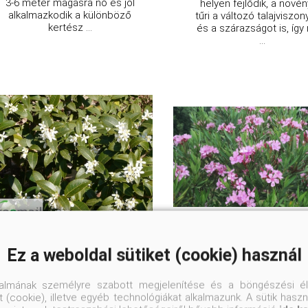
3-6 méter magasra nő és jól
helyen fejlődik, a növény
alkalmazkodik a különböző
tűri a változó talajviszo
kertész ...
és a szárazságot is, így
...
Burkwood illatcserje
Atlasz leander
Ez a weboldal sütiket (cookie) használ
Osmanthus x burkwoodii
Nerium oleander 'Atla
talmának személyre szabott megjelenítése és a böngészési él
 (cookie), illetve egyéb technológiákat alkalmazunk. A sütik hasz
Eredeti ár
Eredeti ár
Online ár
Online 