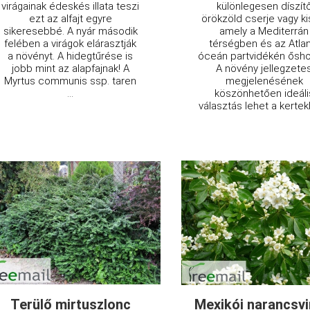
virágainak édeskés illata teszi
különlegesen díszít
ezt az alfajt egyre
örökzöld cserje vagy kis
sikeresebbé. A nyár második
amely a Mediterrán
felében a virágok elárasztják
térségben és az Atlan
a növényt. A hidegtűrése is
óceán partvidékén ősh
jobb mint az alapfajnak! A
A növény jellegzete
Myrtus communis ssp. taren
megjelenésének
...
köszönhetően ideáli
választás lehet a kertekb
Terülő mirtuszlonc
Mexikói narancsvi