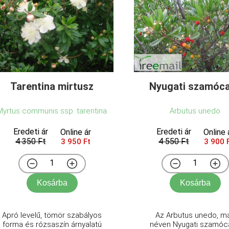
Tarentina mirtusz
Nyugati szamóc
Myrtus communis ssp. tarentina
Arbutus unedo
Eredeti ár
Eredeti ár
Online ár
Online 
4 350 Ft
4 550 Ft
3 950 Ft
3 900 
Kosárba
Kosárba
Apró levelű, tömör szabályos
Az Arbutus unedo, m
forma és rózsaszín árnyalatú
néven Nyugati szamóc