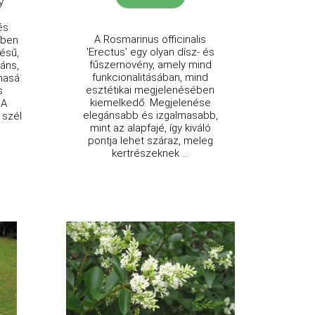
y
és
A Rosmarinus officinalis
tben
'Erectus' egy olyan dísz- és
ésű,
fűszernövény, amely mind
áns,
funkcionalitásában, mind
lmasá
esztétikai megjelenésében
s
kiemelkedő. Megjelenése
 A
elegánsabb és izgalmasabb,
 szél
mint az alapfajé, így kiváló
pontja lehet száraz, meleg
kertrészeknek ...