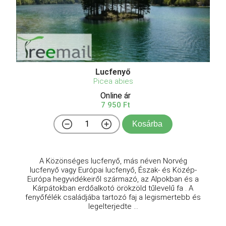
Lucfenyő
Picea abies
Online ár
7 950 Ft
Kosárba
A Közönséges lucfenyő, más néven Norvég
lucfenyő vagy Európai lucfenyő, Észak- és Közép-
Európa hegyvidékeiről származó, az Alpokban és a
Kárpátokban erdőalkotó örökzöld tűlevelű fa . A
fenyőfélék családjába tartozó faj a legismertebb és
legelterjedte ...