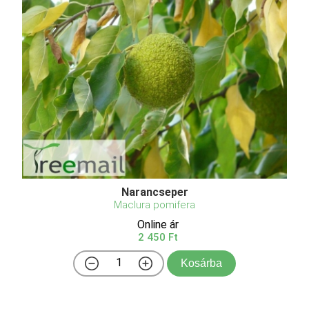
Narancseper
Maclura pomifera
Online ár
2 450 Ft
Kosárba