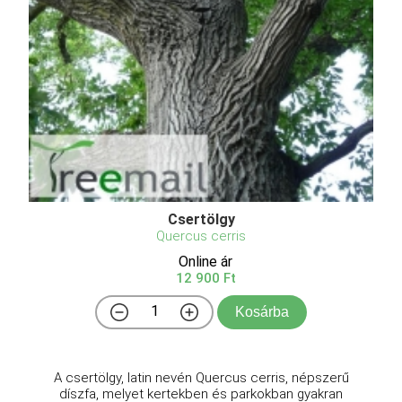
Csertölgy
Quercus cerris
Online ár
12 900 Ft
Kosárba
A csertölgy, latin nevén Quercus cerris, népszerű
díszfa, melyet kertekben és parkokban gyakran