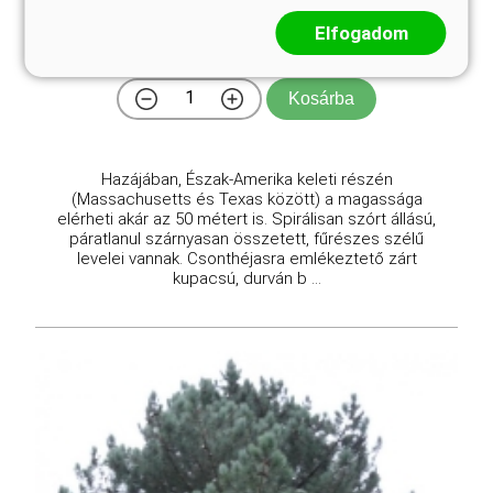
Juglans nigra
Elfogadom
Online ár
3 550 Ft
Kosárba
Hazájában, Észak-Amerika keleti részén
(Massachusetts és Texas között) a magassága
elérheti akár az 50 métert is. Spirálisan szórt állású,
páratlanul szárnyasan összetett, fűrészes szélű
levelei vannak. Csonthéjasra emlékeztető zárt
kupacsú, durván b ...