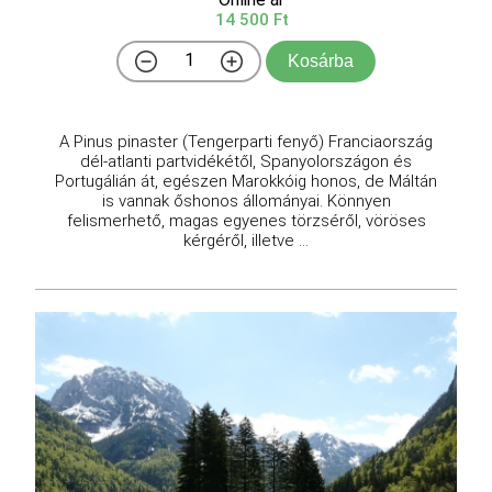
14 500 Ft
Kosárba
A Pinus pinaster (Tengerparti fenyő) Franciaország
dél-atlanti partvidékétől, Spanyolországon és
Portugálián át, egészen Marokkóig honos, de Máltán
is vannak őshonos állományai. Könnyen
felismerhető, magas egyenes törzséről, vöröses
kérgéről, illetve ...