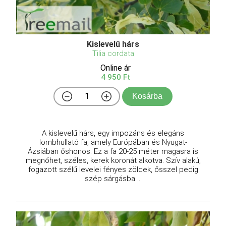
Kislevelű hárs
Tilia cordata
Online ár
4 950 Ft
Kosárba
A kislevelű hárs, egy impozáns és elegáns
lombhullató fa, amely Európában és Nyugat-
Ázsiában őshonos. Ez a fa 20-25 méter magasra is
megnőhet, széles, kerek koronát alkotva. Szív alakú,
fogazott szélű levelei fényes zöldek, ősszel pedig
szép sárgásba ...