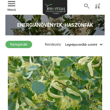
Menü
ENERGIANÖVÉNYEK, HASZONFÁK
Kategóriák
Rendezés: