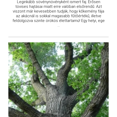
Leginkább sövénynövényként ismert faj. Erősen
tövises hajtásai miatt erre valóban elsőrendű. Azt
viszont már kevesebben tudják, hogy kőkemény fája
az akácnál is sokkal magasabb fűtőértékű, illetve
feldolgozva szinte örökös élettartamú! Egy helyi, ege
...